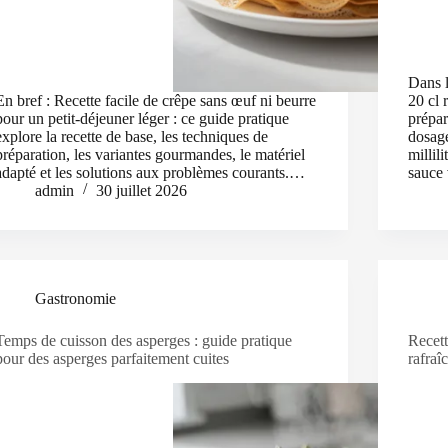
Dans 
En bref : Recette facile de crêpe sans œuf ni beurre
20 cl 
pour un petit-déjeuner léger : ce guide pratique
prépar
explore la recette de base, les techniques de
dosag
préparation, les variantes gourmandes, le matériel
millil
adapté et les solutions aux problèmes courants.…
sauce
admin
30 juillet 2026
Gastronomie
Temps de cuisson des asperges : guide pratique
Recett
pour des asperges parfaitement cuites
rafraî