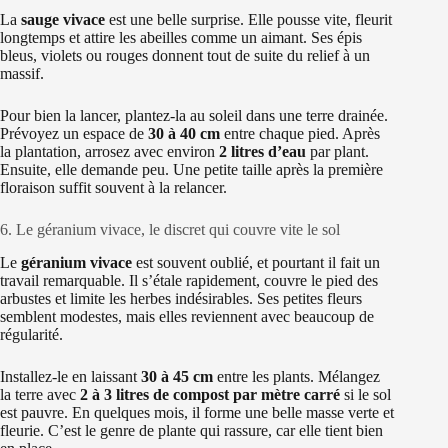
La
sauge vivace
est une belle surprise. Elle pousse vite, fleurit
longtemps et attire les abeilles comme un aimant. Ses épis
bleus, violets ou rouges donnent tout de suite du relief à un
massif.
Pour bien la lancer, plantez-la au soleil dans une terre drainée.
Prévoyez un espace de
30 à 40 cm
entre chaque pied. Après
la plantation, arrosez avec environ
2 litres d’eau
par plant.
Ensuite, elle demande peu. Une petite taille après la première
floraison suffit souvent à la relancer.
6. Le géranium vivace, le discret qui couvre vite le sol
Le
géranium vivace
est souvent oublié, et pourtant il fait un
travail remarquable. Il s’étale rapidement, couvre le pied des
arbustes et limite les herbes indésirables. Ses petites fleurs
semblent modestes, mais elles reviennent avec beaucoup de
régularité.
Installez-le en laissant
30 à 45 cm
entre les plants. Mélangez
la terre avec
2 à 3 litres de compost par mètre carré
si le sol
est pauvre. En quelques mois, il forme une belle masse verte et
fleurie. C’est le genre de plante qui rassure, car elle tient bien