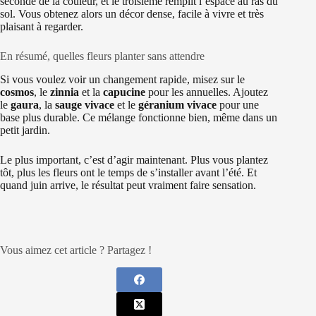
seconde de la couleur, et le troisième remplit l’espace au ras du
sol. Vous obtenez alors un décor dense, facile à vivre et très
plaisant à regarder.
En résumé, quelles fleurs planter sans attendre
Si vous voulez voir un changement rapide, misez sur le
cosmos
, le
zinnia
et la
capucine
pour les annuelles. Ajoutez
le
gaura
, la
sauge vivace
et le
géranium vivace
pour une
base plus durable. Ce mélange fonctionne bien, même dans un
petit jardin.
Le plus important, c’est d’agir maintenant. Plus vous plantez
tôt, plus les fleurs ont le temps de s’installer avant l’été. Et
quand juin arrive, le résultat peut vraiment faire sensation.
Vous aimez cet article ? Partagez !