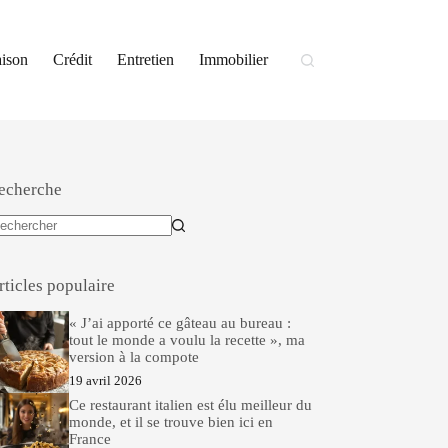
ison
Crédit
Entretien
Immobilier
echerche
ucun
sultat
rticles populaire
« J’ai apporté ce gâteau au bureau :
tout le monde a voulu la recette », ma
version à la compote
19 avril 2026
Ce restaurant italien est élu meilleur du
monde, et il se trouve bien ici en
France