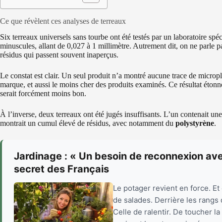
Ce que révèlent ces analyses de terreaux
Six terreaux universels sans tourbe ont été testés par un laboratoire sp
minuscules, allant de 0,027 à 1 millimètre. Autrement dit, on ne parle pa
résidus qui passent souvent inaperçus.
Le constat est clair. Un seul produit n’a montré aucune trace de microp
marque, et aussi le moins cher des produits examinés. Ce résultat étonne
serait forcément moins bon.
À l’inverse, deux terreaux ont été jugés insuffisants. L’un contenait un
montrait un cumul élevé de résidus, avec notamment du
polystyrène
.
Jardinage : « Un besoin de reconnexion avec
secret des Français
Le potager revient en force. E
de salades. Derrière les rangs
Celle de ralentir. De toucher l