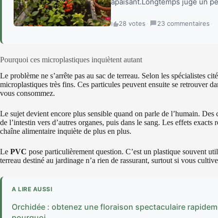
apaisant.Longtemps jugé un peu
28 votes
·
23 commentaires
·
Pourquoi ces microplastiques inquiètent autant
Le problème ne s’arrête pas au sac de terreau. Selon les spécialistes cit
microplastiques très fins. Ces particules peuvent ensuite se retrouver da
vous consommez.
Le sujet devient encore plus sensible quand on parle de l’humain. Des c
de l’intestin vers d’autres organes, puis dans le sang. Les effets exacts 
chaîne alimentaire inquiète de plus en plus.
Le
PVC
pose particulièrement question. C’est un plastique souvent util
terreau destiné au jardinage n’a rien de rassurant, surtout si vous culti
A LIRE AUSSI
Orchidée : obtenez une floraison spectaculaire rapidem
pourquoi