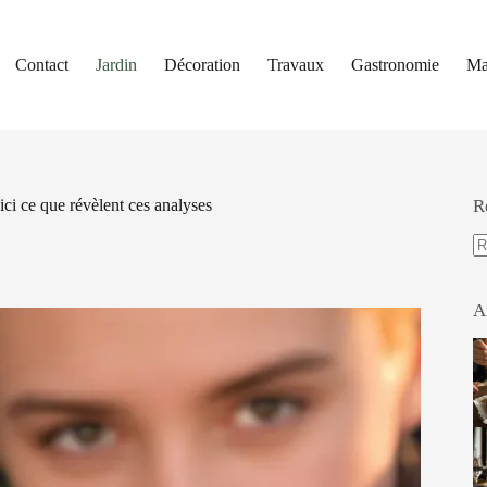
Contact
Jardin
Décoration
Travaux
Gastronomie
Ma
ci ce que révèlent ces analyses
R
A
ré
A