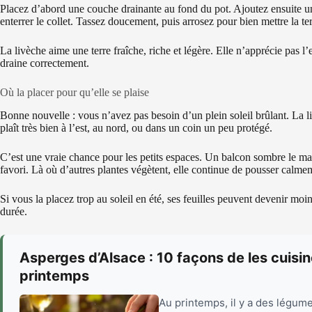
Placez d’abord une couche drainante au fond du pot. Ajoutez ensuite un
enterrer le collet. Tassez doucement, puis arrosez pour bien mettre la ter
La livèche aime une terre fraîche, riche et légère. Elle n’apprécie pas l’
draine correctement.
Où la placer pour qu’elle se plaise
Bonne nouvelle : vous n’avez pas besoin d’un plein soleil brûlant. La l
plaît très bien à l’est, au nord, ou dans un coin un peu protégé.
C’est une vraie chance pour les petits espaces. Un balcon sombre le mat
favori. Là où d’autres plantes végètent, elle continue de pousser calme
Si vous la placez trop au soleil en été, ses feuilles peuvent devenir mo
durée.
Asperges d’Alsace : 10 façons de les cuisi
printemps
Au printemps, il y a des légume