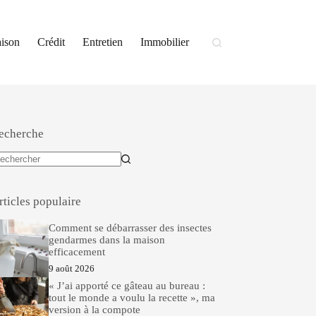
ison
Crédit
Entretien
Immobilier
echerche
ucun
sultat
rticles populaire
Comment se débarrasser des insectes
gendarmes dans la maison
efficacement
9 août 2026
« J’ai apporté ce gâteau au bureau :
tout le monde a voulu la recette », ma
version à la compote