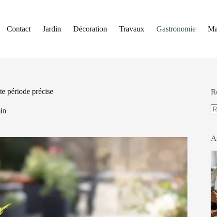
Contact
Jardin
Décoration
Travaux
Gastronomie
Ma
tte période précise
R
in
A
ré
A