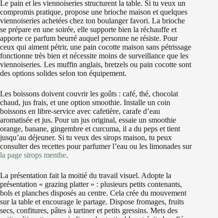
Le pain et les viennoiseries structurent la table. Si tu veux un
compromis pratique, propose une brioche maison et quelques
viennoiseries achetées chez ton boulanger favori. La brioche
se prépare en une soirée, elle supporte bien la réchauffe et
apporte ce parfum beurré auquel personne ne résiste. Pour
ceux qui aiment pétrir, une pain cocotte maison sans pétrissage
fonctionne très bien et nécessite moins de surveillance que les
viennoiseries. Les muffin anglais, bretzels ou pain cocotte sont
des options solides selon ton équipement.
Les boissons doivent couvrir les goûts : café, thé, chocolat
chaud, jus frais, et une option smoothie. Installe un coin
boissons en libre-service avec cafetière, carafe d’eau
aromatisée et jus. Pour un jus original, essaie un smoothie
orange, banane, gingembre et curcuma, il a du peps et tient
jusqu’au déjeuner. Si tu veux des sirops maison, tu peux
consulter des recettes pour parfumer l’eau ou les limonades sur
la page sirops menthe
.
La présentation fait la moitié du travail visuel. Adopte la
présentation « grazing platter » : plusieurs petits contenants,
bols et planches disposés au centre. Cela crée du mouvement
sur la table et encourage le partage. Dispose fromages, fruits
secs, confitures, pâtes à tartiner et petits gressins. Mets des