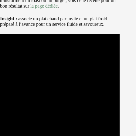
transforment un toast ou un burger, vois cette recette pour un
bon résultat sur
la page dédiée
.
Insight :
associe un plat chaud par invité et un plat froid
préparé à l’avance pour un service fluide et savoureux.