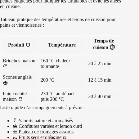
petites étiquettes pour indiquer les tartinables et évite les allées
en cuisine.
Tableau pratique des températures et temps de cuisson pour
pains et viennoiseries :
Temps de
Produit 🍞
Température
cuisson ⏱️
Brioches maison
160 °C chaleur
20 à 25 min
🥐
tournante
Scones anglais
200 °C
12 à 15 min
🧁
Pain cocotte
230 °C au départ
30 à 40 min
maison 🍞
puis 200 °C
Liste rapide d’accompagnements à prévoir :
🥛 Yaourts nature et aromatisés
🍯 Confitures variées et lemon curd
🧀 Plateau de fromages assortis
🥜 Fruits secs et oléagineux