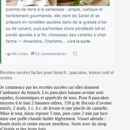
pomme de terre à la sarladaise : simple, rustique et
terriblement gourmande, elle vient de Sarlat et se
prépare en rondelles sautées dans de la graisse d’oie
ou de canard, puis parfumées d’une persillade (ail et
persil) ajoutée à la fin; choisissez des variétés à chair
ferme — Amandine, Charlotte,...
Lire la suite
146 votes
·
52 commentaires
·
Recettes sucrées faciles pour brunch : pancakes, lemon curd et
scones
Je commence par les recettes sucrées car elles donnent
l’ambiance du brunch. Les pancakes banane-avoine sont
rapides, économiques et appréciés de tous. Pour 8 pancakes
moyens il te faut 2 bananes mûres, 150 g de flocons d’avoine
mixés, 2 œufs, 1 c. à c. de levure et une pincée de cannelle.
Mixe le tout, laisse reposer 5 min, puis cuire 2 min par face
dans une poêle chaude huilée légèrement. Visuel attendu :
bords dorés et centre encore moelleux. Serre avec du sirop
d’érable et des fruits frais.