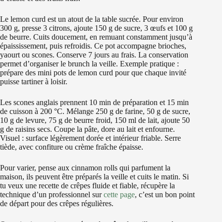
Le lemon curd est un atout de la table sucrée. Pour environ
300 g, presse 3 citrons, ajoute 150 g de sucre, 3 œufs et 100 g
de beurre. Cuits doucement, en remuant constamment jusqu’à
épaississement, puis refroidis. Ce pot accompagne brioches,
yaourt ou scones. Conserve 7 jours au frais. La conservation
permet d’organiser le brunch la veille. Exemple pratique :
prépare des mini pots de lemon curd pour que chaque invité
puisse tartiner à loisir.
Les scones anglais prennent 10 min de préparation et 15 min
de cuisson à 200 °C. Mélange 250 g de farine, 50 g de sucre,
10 g de levure, 75 g de beurre froid, 150 ml de lait, ajoute 50
g de raisins secs. Coupe la pâte, dore au lait et enfourne.
Visuel : surface légèrement dorée et intérieur friable. Serre
tiède, avec confiture ou crème fraîche épaisse.
Pour varier, pense aux cinnamon rolls qui parfument la
maison, ils peuvent être préparés la veille et cuits le matin. Si
tu veux une recette de crêpes fluide et fiable, récupère la
technique d’un professionnel sur
cette page
, c’est un bon point
de départ pour des crêpes régulières.