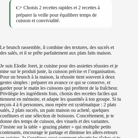
👉 Choisis 2 recettes rapides et 2 recettes à
préparer la veille pour équilibrer temps de
cuisson et convivialité.
Le brunch rassemble, il combine des textures, des sucrés et
des salés, et il se prête parfaitement aux plats faits maison.
Je suis Elodie Joret, je cuisine pour des assiettes réussies et je
mise sur le produit juste, la cuisson précise et l’organisation.
Pour un brunch à la maison, la réussite tient souvent à deux
gestes simples : préparer en avance ce qui se conserve, et
garder pour le matin les cuissons qui profitent de la fraîcheur.
Privilégie les ingrédients frais, choisis des recettes faciles qui
tiennent en mémoire, et adapte les quantités à ton groupe. Si tu
reçois 4 à 6 personnes, mon repère est systématique : 2 plats
salés, 2 plats sucrés, un pain maison ou acheté, quelques
confitures et une sélection de boissons. Concrètement, je te
donne des temps de cuisson, des visuels et des variantes.
J’insiste sur la table « grazing platter » qui multiplie petits
contenants, encourage le partage et diminue les allers-retours
en cuisine. Je t’explique aussi comment répartir les tâches si tu