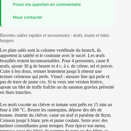
Poser ma question en commentaire
Nous contacter
Recettes salées rapides et savoureuses : œufs, toasts et mini-
burgers
Les plats salés sont la colonne vertébrale du brunch, ils
apportent la satiété et le contraste avec le sucré. Les œufs
brouillés restent incontournables. Pour 4 personnes, casse 8
œufs, ajoute 30 g de beurre et 4 c. à s. de crème, sel et poivre.
Cuire à feu doux, remuer lentement jusqu’à obtenir une
texture crémeuse qui perle. Visuel : mousse fine qui perle et
pas de trace de jaune cru. Si tu veux une version festive,
ajoute un filet de truffe fraîche ou du saumon gravlax présenté
en fines tranches.
Les œufs cocotte au chèvre et tomate sont prêts en 15 min au
four à 180 °C. Beurre les ramequins, dépose des dés de
tomate, émiette du chèvre, casse un œuf et parsème de thym.
Cuisson jusqu’à blanc pris et jaune coulant. Serre avec des
tartines croustillantes pour tremper. Pour épicer ton menu,
propose aussi des blinis de pomme de terre ou des blinis au