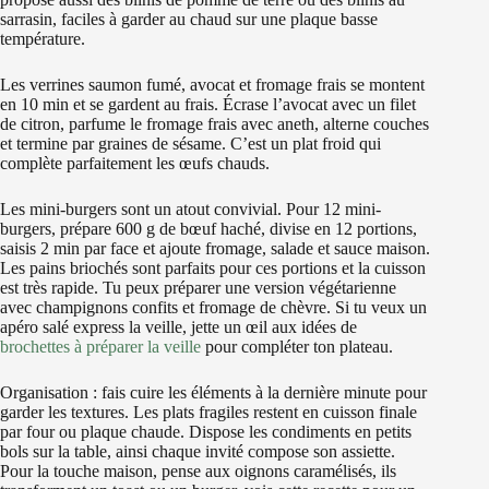
sarrasin, faciles à garder au chaud sur une plaque basse
température.
Les verrines saumon fumé, avocat et fromage frais se montent
en 10 min et se gardent au frais. Écrase l’avocat avec un filet
de citron, parfume le fromage frais avec aneth, alterne couches
et termine par graines de sésame. C’est un plat froid qui
complète parfaitement les œufs chauds.
Les mini-burgers sont un atout convivial. Pour 12 mini-
burgers, prépare 600 g de bœuf haché, divise en 12 portions,
saisis 2 min par face et ajoute fromage, salade et sauce maison.
Les pains briochés sont parfaits pour ces portions et la cuisson
est très rapide. Tu peux préparer une version végétarienne
avec champignons confits et fromage de chèvre. Si tu veux un
apéro salé express la veille, jette un œil aux idées de
brochettes à préparer la veille
pour compléter ton plateau.
Organisation : fais cuire les éléments à la dernière minute pour
garder les textures. Les plats fragiles restent en cuisson finale
par four ou plaque chaude. Dispose les condiments en petits
bols sur la table, ainsi chaque invité compose son assiette.
Pour la touche maison, pense aux oignons caramélisés, ils