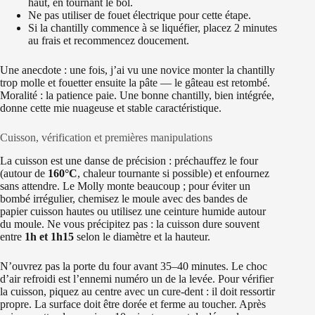
haut, en tournant le bol.
Ne pas utiliser de fouet électrique pour cette étape.
Si la chantilly commence à se liquéfier, placez 2 minutes
au frais et recommencez doucement.
Une anecdote : une fois, j’ai vu une novice monter la chantilly
trop molle et fouetter ensuite la pâte — le gâteau est retombé.
Moralité : la patience paie. Une bonne chantilly, bien intégrée,
donne cette mie nuageuse et stable caractéristique.
Cuisson, vérification et premières manipulations
La cuisson est une danse de précision : préchauffez le four
(autour de
160°C
, chaleur tournante si possible) et enfournez
sans attendre. Le Molly monte beaucoup ; pour éviter un
bombé irrégulier, chemisez le moule avec des bandes de
papier cuisson hautes ou utilisez une ceinture humide autour
du moule. Ne vous précipitez pas : la cuisson dure souvent
entre
1h et 1h15
selon le diamètre et la hauteur.
N’ouvrez pas la porte du four avant 35–40 minutes. Le choc
d’air refroidi est l’ennemi numéro un de la levée. Pour vérifier
la cuisson, piquez au centre avec un cure‑dent : il doit ressortir
propre. La surface doit être dorée et ferme au toucher. Après