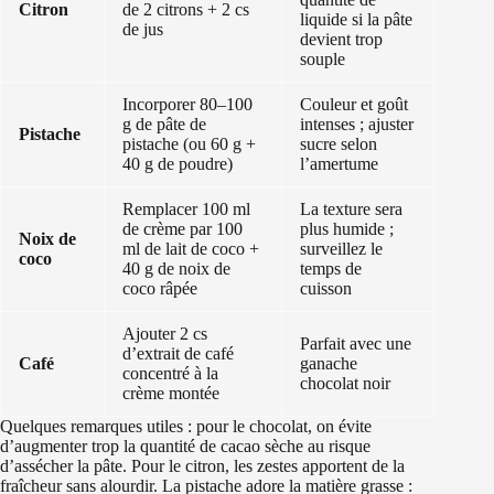
Citron
de 2 citrons + 2 cs
liquide si la pâte
de jus
devient trop
souple
Incorporer 80–100
Couleur et goût
g de pâte de
intenses ; ajuster
Pistache
pistache (ou 60 g +
sucre selon
40 g de poudre)
l’amertume
Remplacer 100 ml
La texture sera
de crème par 100
plus humide ;
Noix de
ml de lait de coco +
surveillez le
coco
40 g de noix de
temps de
coco râpée
cuisson
Ajouter 2 cs
Parfait avec une
d’extrait de café
Café
ganache
concentré à la
chocolat noir
crème montée
Quelques remarques utiles : pour le chocolat, on évite
d’augmenter trop la quantité de cacao sèche au risque
d’assécher la pâte. Pour le citron, les zestes apportent de la
fraîcheur sans alourdir. La pistache adore la matière grasse :