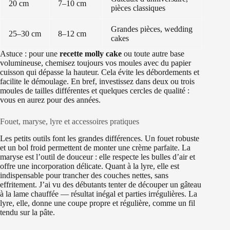
20 cm
7–10 cm
pièces classiques
Grandes pièces, wedding
25–30 cm
8–12 cm
cakes
Astuce : pour une
recette molly cake
ou toute autre base
volumineuse, chemisez toujours vos moules avec du papier
cuisson qui dépasse la hauteur. Cela évite les débordements et
facilite le démoulage. En bref, investissez dans deux ou trois
moules de tailles différentes et quelques cercles de qualité :
vous en aurez pour des années.
Fouet, maryse, lyre et accessoires pratiques
Les petits outils font les grandes différences. Un fouet robuste
et un bol froid permettent de monter une crème parfaite. La
maryse est l’outil de douceur : elle respecte les bulles d’air et
offre une incorporation délicate. Quant à la lyre, elle est
indispensable pour trancher des couches nettes, sans
effritement. J’ai vu des débutants tenter de découper un gâteau
à la lame chauffée — résultat inégal et parties irrégulières. La
lyre, elle, donne une coupe propre et régulière, comme un fil
tendu sur la pâte.