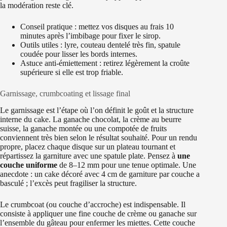
la modération reste clé.
Conseil pratique : mettez vos disques au frais 10
minutes après l’imbibage pour fixer le sirop.
Outils utiles : lyre, couteau dentelé très fin, spatule
coudée pour lisser les bords internes.
Astuce anti-émiettement : retirez légèrement la croûte
supérieure si elle est trop friable.
Garnissage, crumbcoating et lissage final
Le garnissage est l’étape où l’on définit le goût et la structure
interne du cake. La ganache chocolat, la crème au beurre
suisse, la ganache montée ou une compotée de fruits
conviennent très bien selon le résultat souhaité. Pour un rendu
propre, placez chaque disque sur un plateau tournant et
répartissez la garniture avec une spatule plate. Pensez à
une
couche uniforme
de 8–12 mm pour une tenue optimale. Une
anecdote : un cake décoré avec 4 cm de garniture par couche a
basculé ; l’excès peut fragiliser la structure.
Le crumbcoat (ou couche d’accroche) est indispensable. Il
consiste à appliquer une fine couche de crème ou ganache sur
l’ensemble du gâteau pour enfermer les miettes. Cette couche