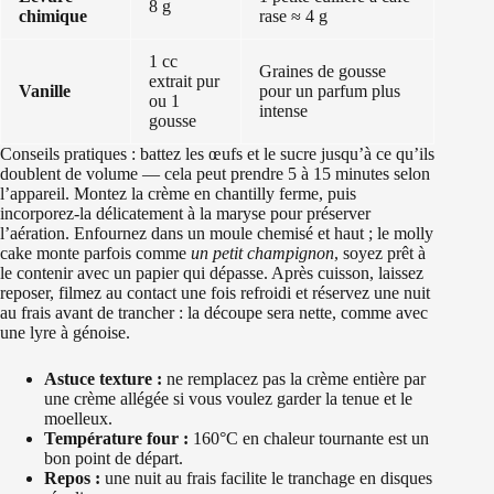
8 g
chimique
rase ≈ 4 g
1 cc
Graines de gousse
extrait pur
Vanille
pour un parfum plus
ou 1
intense
gousse
Conseils pratiques : battez les œufs et le sucre jusqu’à ce qu’ils
doublent de volume — cela peut prendre 5 à 15 minutes selon
l’appareil. Montez la crème en chantilly ferme, puis
incorporez-la délicatement à la maryse pour préserver
l’aération. Enfournez dans un moule chemisé et haut ; le molly
cake monte parfois comme
un petit champignon
, soyez prêt à
le contenir avec un papier qui dépasse. Après cuisson, laissez
reposer, filmez au contact une fois refroidi et réservez une nuit
au frais avant de trancher : la découpe sera nette, comme avec
une lyre à génoise.
Astuce texture :
ne remplacez pas la crème entière par
une crème allégée si vous voulez garder la tenue et le
moelleux.
Température four :
160°C en chaleur tournante est un
bon point de départ.
Repos :
une nuit au frais facilite le tranchage en disques