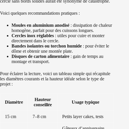
cercle sans bords solides aurait été synonyme de catastrophe.
Voici quelques recommandations pratiques :
Moules en aluminium anodisé
: dissipation de chaleur
homogène, parfait pour des cuissons longues.
Cercles inox réglables
: utiles pour cuire et monter
directement dans le cercle.
Bandes isolantes ou torchon humide
: pour éviter le
dôme et obtenir une montée plate.
Disques de carton alimentaire
: gain de temps au
montage et transport.
Pour éclairer la lecture, voici un tableau simple qui récapitule
les diamètres courants et la hauteur idéale selon le type de
projet :
Hauteur
Diamètre
Usage typique
conseillée
15 cm
7–8 cm
Petits layer cakes, tests
Gâteaux d’anniversaire,