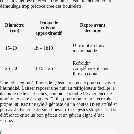
cuisson, attendez environ 10 minutes avant de démouler : un
démoulage trop précoce crée des bourrelets.
Temps de
Diamètre
Repos avant
cuisson
(cm)
découpe
approximatif
Une nuit au frais
15–20
1h – 1h10
recommandé
Refroidir
25–30
1h15 – 2h
complètement puis
film au contact
Une fois démoulé, filmez le gâteau au contact pour conserver
l’humidité. Laisser reposer une nuit au réfrigérateur facilite la
découpe nette en disques, comme le montre l’expérience de
nombreux cake designers. Enfin, pour monter un layer cake
propre, utilisez une lyre à génoise ou un couteau bien affûté et
pensez à niveler le dessus si besoin. Ces gestes simples font la
différence entre un bon gâteau et un gâteau digne d’une
vitrine.