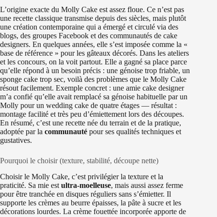
L’origine exacte du Molly Cake est assez floue. Ce n’est pas
une recette classique transmise depuis des siècles, mais plutôt
une création contemporaine qui a émergé et circulé via des
blogs, des groupes Facebook et des communautés de cake
designers. En quelques années, elle s’est imposée comme la «
base de référence » pour les gâteaux décorés. Dans les ateliers
et les concours, on la voit partout. Elle a gagné sa place parce
qu’elle répond à un besoin précis : une génoise trop friable, un
sponge cake trop sec, voilà des problèmes que le Molly Cake
résout facilement. Exemple concret : une amie cake designer
m’a confié qu’elle avait remplacé sa génoise habituelle par un
Molly pour un wedding cake de quatre étages — résultat :
montage facilité et très peu d’émiettement lors des découpes.
En résumé, c’est une recette née du terrain et de la pratique,
adoptée par la
communauté
pour ses qualités techniques et
gustatives.
Pourquoi le choisir (texture, stabilité, découpe nette)
Choisir le Molly Cake, c’est privilégier la texture et la
praticité. Sa mie est
ultra-moelleuse
, mais aussi assez ferme
pour être tranchée en disques réguliers sans s’émietter. Il
supporte les crèmes au beurre épaisses, la pâte à sucre et les
décorations lourdes. La crème fouettée incorporée apporte de