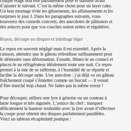
chaque étage doit être parfaitement posé et stabilisé avant
d’ajouter le suivant. C’est la même chose pour un layer cake.
Un bon montage évite les glissements, les affaissements et les
surprises le jour J. Dans les paragraphes suivants, vous
trouverez des conseils concrets, des anecdotes de pâtissiers et
des astuces pour que vos couches soient nettes et régulières.
Repos, découpe en disques et imbibage léger
Le repos est souvent négligé mais il est essentiel. Après la
cuisson, attendez que le gâteau refroidisse suffisamment pour
le démouler sans déformation. Ensuite, filmez-le au contact et
placez-le au réfrigérateur idéalement toute une nuit. Ce repos
permet à la mie de se raffermir, à l’humidité de se répartir et
facilite la découpe nette. Une anecdote : j’ai déjà vu un gâteau
fraîchement coupé s’émietter comme un biscuit — il venait
d’être tranché trop chaud. Ne faites pas la même erreur !
Pour découper, utilisez une lyre à génoise ou un couteau à
lame longue et très aiguisée. L’astuce du chef : marquez
délicatement la hauteur souhaitée avec la lyre avant d’effectuer
la coupe pour obtenir des disques parfaitement parallèles.
Voici un tableau récapitulatif pratique :