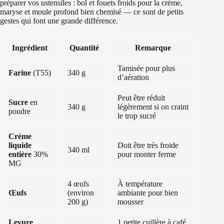
préparer vos ustensiles : bol et fouets froids pour la crème,
maryse et moule profond bien chemisé — ce sont de petits
gestes qui font une grande différence.
Ingrédient
Quantité
Remarque
Tamisée pour plus
Farine
(T55)
340 g
d’aération
Peut être réduit
Sucre
en
340 g
légèrement si on craint
poudre
le trop sucré
Crème
liquide
Doit être très froide
340 ml
entière
30%
pour monter ferme
MG
4 œufs
À température
Œufs
(environ
ambiante pour bien
200 g)
mousser
Levure
1 petite cuillère à café