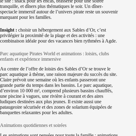
le site : snack pour les encas, brasserie pour une soirée
tranquille, et dîners plus thématiques le soir. Un dîner-
spectacle immersif autour de l’univers pirate reste un souvenir
marquant pour les familles.
Insight :
choisir un hébergement aux Sables d’Or, c’est
privilégier la proximité de la plage et des activités : une
combinaison idéale pour des vacances bien rythmées à Agde.
Parc aquatique Pirates World et animations : loisirs, clubs
enfants et expérience immersive
Au centre de l’offre de loisirs des Sables d’Or se trouve le
parc aquatique à thème, une raison majeure du succès du site.
Claire prévoit une semaine où les enfants passeront une
grande partie du temps dans les bassins. Le parc aquatique,
d’environ 10 000 m², comprend plusieurs bassins chauffés,
une piscine à vagues, une rivière à courant et des aires
ludiques destinées aux plus jeunes. Il existe aussi une
pataugeoire sécurisée et des zones de solarium équipées de
banquettes relaxantes pour les adultes.
Animations quotidiennes et soirées
Les animations sont pensées pour toute la famille : animations