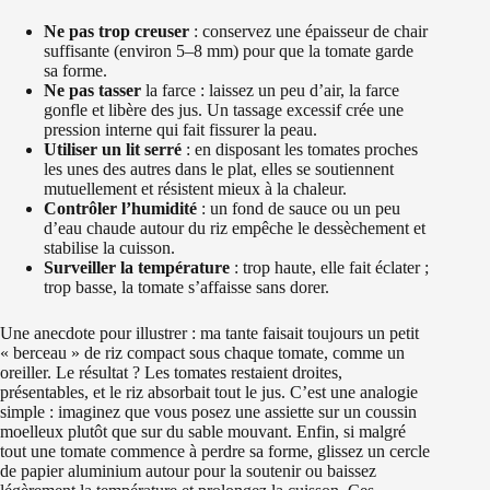
Ne pas trop creuser
: conservez une épaisseur de chair
suffisante (environ 5–8 mm) pour que la tomate garde
sa forme.
Ne pas tasser
la farce : laissez un peu d’air, la farce
gonfle et libère des jus. Un tassage excessif crée une
pression interne qui fait fissurer la peau.
Utiliser un lit serré
: en disposant les tomates proches
les unes des autres dans le plat, elles se soutiennent
mutuellement et résistent mieux à la chaleur.
Contrôler l’humidité
: un fond de sauce ou un peu
d’eau chaude autour du riz empêche le dessèchement et
stabilise la cuisson.
Surveiller la température
: trop haute, elle fait éclater ;
trop basse, la tomate s’affaisse sans dorer.
Une anecdote pour illustrer : ma tante faisait toujours un petit
« berceau » de riz compact sous chaque tomate, comme un
oreiller. Le résultat ? Les tomates restaient droites,
présentables, et le riz absorbait tout le jus. C’est une analogie
simple : imaginez que vous posez une assiette sur un coussin
moelleux plutôt que sur du sable mouvant. Enfin, si malgré
tout une tomate commence à perdre sa forme, glissez un cercle
de papier aluminium autour pour la soutenir ou baissez