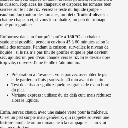
la cuisson. Replacez les chapeaux et disposez les tomates bien
serrées sur le lit de riz. Versez le reste du liquide (pulpe +
eau/bouillon) autour des tomates, un filet d’
huile d’olive
sur
chaque chapeau et, si vous le souhaitez, un peu de fromage
râpé pour gratiner.
Enfournez dans un four préchauffé à
180 °C
en chaleur
statique si possible, pendant environ 45 à 60 minutes selon la
taille des tomates. Pendant la cuisson, surveillez le niveau de
liquide : si le riz n’a pas fini de gonfler et que le plat devient
sec, ajoutez un peu d’eau chaude vers le riz. Si le dessus dore
trop vite, couvrez d’une feuille d’aluminium.
Préparation à l’avance : vous pouvez assembler le plat
et le garder au frais ; sortez-le 20 min avant de cuire.
Test de cuisson : goûtez quelques grains de riz au bord
du plat.
Variante express : utilisez du riz déjà cuit, mais réduisez
alors le liquide.
Enfin, servez chaud, avec une salade verte pour la fraîcheur.
C’est un plat simple mais généreux, qui rappelle souvent une
histoire familiale ou un dimanche à la campagne — un vrai
plat réconfortant.