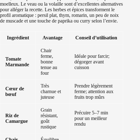
moelleux. Le veau ou la volaille sont d’excellentes alternatives
pour alléger la recette. Les herbes et épices transforment le
profil aromatique : persil plat, thym, romarin, un peu de noix
de muscade et une touche de paprika ou curry selon l’envie.
Ingrédient
Avantage
Conseil d’utilisation
Chair
ferme,
Idéale pour farcir;
Tomate
bonne
dégorger avant
Marmande
tenue au
cuisson
four
Très
Prendre légèrement
Cœur de
charnue et
ferme; attention aux
bœuf
juteuse
fruits trop mûrs
Grain
Précuire 5–7 min
Riz de
résistant,
pour un meilleur
Camargue
goût
rendu
rustique
Chair
Équilibre