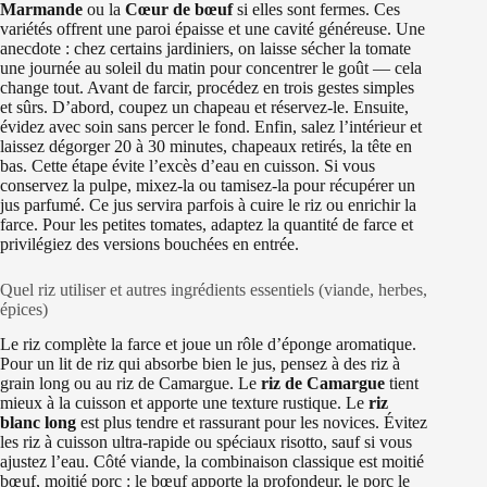
Marmande
ou la
Cœur de bœuf
si elles sont fermes. Ces
variétés offrent une paroi épaisse et une cavité généreuse. Une
anecdote : chez certains jardiniers, on laisse sécher la tomate
une journée au soleil du matin pour concentrer le goût — cela
change tout. Avant de farcir, procédez en trois gestes simples
et sûrs. D’abord, coupez un chapeau et réservez-le. Ensuite,
évidez avec soin sans percer le fond. Enfin, salez l’intérieur et
laissez dégorger 20 à 30 minutes, chapeaux retirés, la tête en
bas. Cette étape évite l’excès d’eau en cuisson. Si vous
conservez la pulpe, mixez-la ou tamisez-la pour récupérer un
jus parfumé. Ce jus servira parfois à cuire le riz ou enrichir la
farce. Pour les petites tomates, adaptez la quantité de farce et
privilégiez des versions bouchées en entrée.
Quel riz utiliser et autres ingrédients essentiels (viande, herbes,
épices)
Le riz complète la farce et joue un rôle d’éponge aromatique.
Pour un lit de riz qui absorbe bien le jus, pensez à des riz à
grain long ou au riz de Camargue. Le
riz de Camargue
tient
mieux à la cuisson et apporte une texture rustique. Le
riz
blanc long
est plus tendre et rassurant pour les novices. Évitez
les riz à cuisson ultra-rapide ou spéciaux risotto, sauf si vous
ajustez l’eau. Côté viande, la combinaison classique est moitié
bœuf, moitié porc : le bœuf apporte la profondeur, le porc le