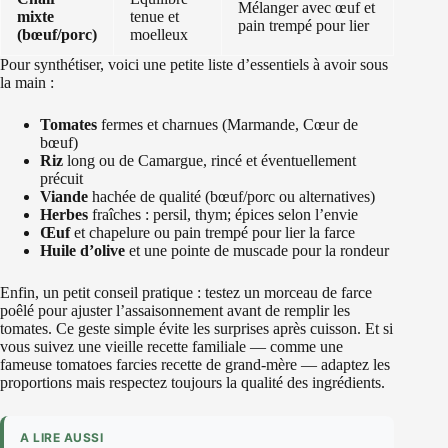
Mélanger avec œuf et
mixte
tenue et
pain trempé pour lier
(bœuf/porc)
moelleux
Pour synthétiser, voici une petite liste d’essentiels à avoir sous
la main :
Tomates
fermes et charnues (Marmande, Cœur de
bœuf)
Riz
long ou de Camargue, rincé et éventuellement
précuit
Viande
hachée de qualité (bœuf/porc ou alternatives)
Herbes
fraîches : persil, thym; épices selon l’envie
Œuf
et chapelure ou pain trempé pour lier la farce
Huile d’olive
et une pointe de muscade pour la rondeur
Enfin, un petit conseil pratique : testez un morceau de farce
poêlé pour ajuster l’assaisonnement avant de remplir les
tomates. Ce geste simple évite les surprises après cuisson. Et si
vous suivez une vieille recette familiale — comme une
fameuse tomatoes farcies recette de grand-mère — adaptez les
proportions mais respectez toujours la qualité des ingrédients.
A LIRE AUSSI