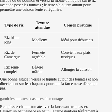
chaude ou du bouillon et versez la moitié du liquide sur le riz
avant de poser les tomates ; le reste s’ajoutera autour pour
permettre une cuisson lente et régulière.
Texture
Type de riz
Conseil pratique
attendue
Riz blanc
Moelleux
Idéal pour débutants
long
Riz de
Fermeté
Convient aux plats
Camargue
agréable
rustiques
Riz semi-
Légère
Allonger la cuisson
complet
mâche
Une bonne astuce : versez le liquide autour des tomates et non
directement sur les chapeaux pour que la farce ne se détrempe
pas.
garnir les tomates et astuces de montage
Remplissez chaque tomate avec la farce sans trop tasser.
Laissez un petit espace en haut : la farce gonflera légèrement à