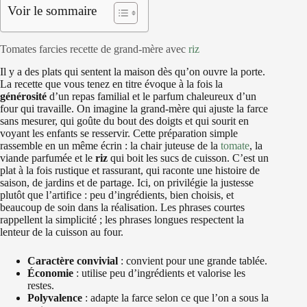
Voir le sommaire
Tomates farcies recette de grand-mère avec
riz
Il y a des plats qui sentent la maison dès qu’on ouvre la porte.
La recette que vous tenez en titre évoque à la fois la
générosité
d’un repas familial et le parfum chaleureux d’un
four qui travaille. On imagine la grand-mère qui ajuste la farce
sans mesurer, qui goûte du bout des doigts et qui sourit en
voyant les enfants se resservir. Cette préparation simple
rassemble en un même écrin : la chair juteuse de la
tomate
, la
viande parfumée et le
riz
qui boit les sucs de cuisson. C’est un
plat à la fois rustique et rassurant, qui raconte une histoire de
saison, de jardins et de partage. Ici, on privilégie la justesse
plutôt que l’artifice : peu d’ingrédients, bien choisis, et
beaucoup de soin dans la réalisation. Les phrases courtes
rappellent la simplicité ; les phrases longues respectent la
lenteur de la cuisson au four.
Caractère convivial
: convient pour une grande tablée.
Économie
: utilise peu d’ingrédients et valorise les
restes.
Polyvalence
: adapte la farce selon ce que l’on a sous la