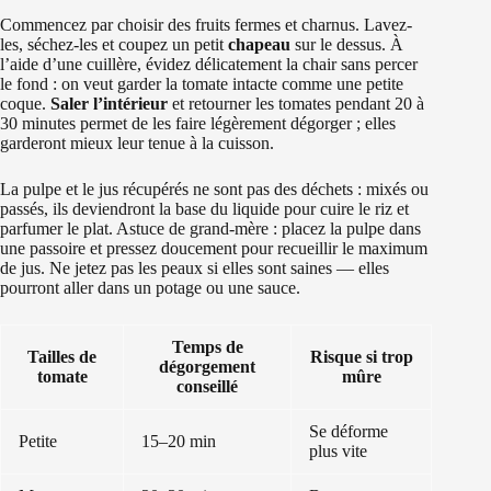
Commencez par choisir des fruits fermes et charnus. Lavez-
les, séchez-les et coupez un petit
chapeau
sur le dessus. À
l’aide d’une cuillère, évidez délicatement la chair sans percer
le fond : on veut garder la tomate intacte comme une petite
coque.
Saler l’intérieur
et retourner les tomates pendant 20 à
30 minutes permet de les faire légèrement dégorger ; elles
garderont mieux leur tenue à la cuisson.
La pulpe et le jus récupérés ne sont pas des déchets : mixés ou
passés, ils deviendront la base du liquide pour cuire le riz et
parfumer le plat. Astuce de grand-mère : placez la pulpe dans
une passoire et pressez doucement pour recueillir le maximum
de jus. Ne jetez pas les peaux si elles sont saines — elles
pourront aller dans un potage ou une sauce.
Temps de
Tailles de
Risque si trop
dégorgement
tomate
mûre
conseillé
Se déforme
Petite
15–20 min
plus vite