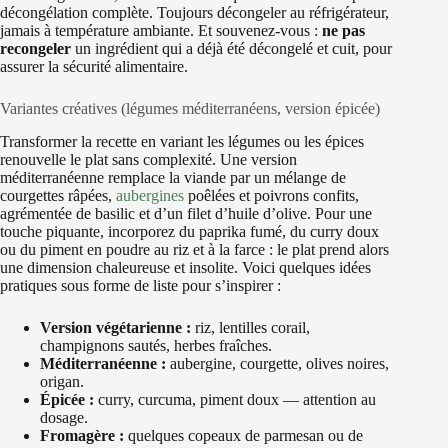
décongélation complète. Toujours décongeler au réfrigérateur,
jamais à température ambiante. Et souvenez-vous :
ne pas
recongeler
un ingrédient qui a déjà été décongelé et cuit, pour
assurer la sécurité alimentaire.
Variantes créatives (légumes méditerranéens, version épicée)
Transformer la recette en variant les légumes ou les épices
renouvelle le plat sans complexité. Une version
méditerranéenne remplace la viande par un mélange de
courgettes râpées,
aubergines
poêlées et poivrons confits,
agrémentée de basilic et d’un filet d’huile d’olive. Pour une
touche piquante, incorporez du paprika fumé, du curry doux
ou du piment en poudre au riz et à la farce : le plat prend alors
une dimension chaleureuse et insolite. Voici quelques idées
pratiques sous forme de liste pour s’inspirer :
Version végétarienne :
riz, lentilles corail,
champignons sautés, herbes fraîches.
Méditerranéenne :
aubergine, courgette, olives noires,
origan.
Épicée :
curry, curcuma, piment doux — attention au
dosage.
Fromagère :
quelques copeaux de parmesan ou de