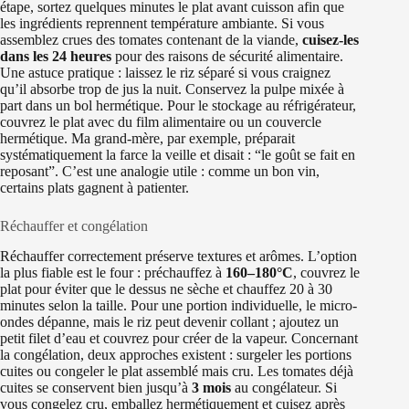
étape, sortez quelques minutes le plat avant cuisson afin que
les ingrédients reprennent température ambiante. Si vous
assemblez crues des tomates contenant de la viande,
cuisez-les
dans les 24 heures
pour des raisons de sécurité alimentaire.
Une astuce pratique : laissez le riz séparé si vous craignez
qu’il absorbe trop de jus la nuit. Conservez la pulpe mixée à
part dans un bol hermétique. Pour le stockage au réfrigérateur,
couvrez le plat avec du film alimentaire ou un couvercle
hermétique. Ma grand-mère, par exemple, préparait
systématiquement la farce la veille et disait : “le goût se fait en
reposant”. C’est une analogie utile : comme un bon vin,
certains plats gagnent à patienter.
Réchauffer et congélation
Réchauffer correctement préserve textures et arômes. L’option
la plus fiable est le four : préchauffez à
160–180°C
, couvrez le
plat pour éviter que le dessus ne sèche et chauffez 20 à 30
minutes selon la taille. Pour une portion individuelle, le micro-
ondes dépanne, mais le riz peut devenir collant ; ajoutez un
petit filet d’eau et couvrez pour créer de la vapeur. Concernant
la congélation, deux approches existent : surgeler les portions
cuites ou congeler le plat assemblé mais cru. Les tomates déjà
cuites se conservent bien jusqu’à
3 mois
au congélateur. Si
vous congelez cru, emballez hermétiquement et cuisez après