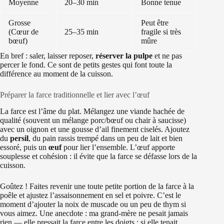
Moyenne
20–30 min
Bonne tenue
Grosse
Peut être
(Cœur de
25–35 min
fragile si très
bœuf)
mûre
En bref : saler, laisser reposer,
réserver la pulpe
et ne pas
percer le fond. Ce sont de petits gestes qui font toute la
différence au moment de la cuisson.
Préparer la farce traditionnelle et lier avec l’œuf
La farce est l’âme du plat. Mélangez une viande hachée de
qualité (souvent un mélange porc/bœuf ou chair à saucisse)
avec un oignon et une gousse d’ail finement ciselés. Ajoutez
du
persil
, du pain rassis trempé dans un peu de lait et bien
essoré, puis un
œuf
pour lier l’ensemble. L’œuf apporte
souplesse et cohésion : il évite que la farce se défasse lors de la
cuisson.
Goûtez ! Faites revenir une toute petite portion de la farce à la
poêle et ajustez l’assaisonnement en sel et poivre. C’est le
moment d’ajouter la noix de muscade ou un peu de thym si
vous aimez. Une anecdote : ma grand-mère ne pesait jamais
rien — elle pressait la farce entre les doigts ; si elle tenait,