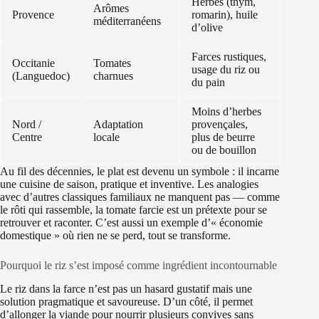
Herbes (thym,
Arômes
Provence
romarin), huile
méditerranéens
d’olive
Farces rustiques,
Occitanie
Tomates
usage du riz ou
(Languedoc)
charnues
du pain
Moins d’herbes
Nord /
Adaptation
provençales,
Centre
locale
plus de beurre
ou de bouillon
Au fil des décennies, le plat est devenu un symbole : il incarne
une cuisine de saison, pratique et inventive. Les analogies
avec d’autres classiques familiaux ne manquent pas — comme
le rôti qui rassemble, la tomate farcie est un prétexte pour se
retrouver et raconter. C’est aussi un exemple d’« économie
domestique » où rien ne se perd, tout se transforme.
Pourquoi le riz s’est imposé comme ingrédient incontournable
Le riz dans la farce n’est pas un hasard gustatif mais une
solution pragmatique et savoureuse. D’un côté, il permet
d’allonger la viande pour nourrir plusieurs convives sans