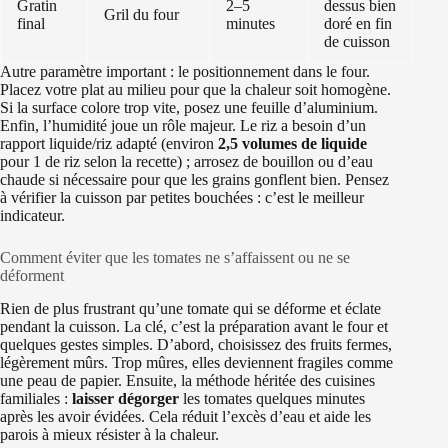
Gratin
2–5
dessus bien
Gril du four
final
minutes
doré en fin
de cuisson
Autre paramètre important : le positionnement dans le four.
Placez votre plat au milieu pour que la chaleur soit homogène.
Si la surface colore trop vite, posez une feuille d’aluminium.
Enfin, l’humidité joue un rôle majeur. Le riz a besoin d’un
rapport liquide/riz adapté (environ
2,5 volumes de liquide
pour 1 de riz selon la recette) ; arrosez de bouillon ou d’eau
chaude si nécessaire pour que les grains gonflent bien. Pensez
à vérifier la cuisson par petites bouchées : c’est le meilleur
indicateur.
Comment éviter que les tomates ne s’affaissent ou ne se
déforment
Rien de plus frustrant qu’une tomate qui se déforme et éclate
pendant la cuisson. La clé, c’est la préparation avant le four et
quelques gestes simples. D’abord, choisissez des fruits fermes,
légèrement mûrs. Trop mûres, elles deviennent fragiles comme
une peau de papier. Ensuite, la méthode héritée des cuisines
familiales :
laisser dégorger
les tomates quelques minutes
après les avoir évidées. Cela réduit l’excès d’eau et aide les
parois à mieux résister à la chaleur.