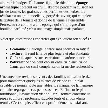
alourdir le budget. De l’autre, il joue le rôle d’une
éponge
aromatique
: précuit ou cru, il absorbe pendant la cuisson les
jus de tomate, les graisses et les perfumes des herbes. Le
résultat est un grain moelleux, gorgé de saveur, qui complète
la texture de la tomate et donne de la tenue à l’ensemble.
Pensez au riz comme à une éponge qui s’imprègne d’un
bouillon parfumé ; c’est une image simple mais parlante.
Voici quelques raisons concrètes qui expliquent son succès :
Économie
: il allonge la farce sans sacrifier la satiété.
Texture
: il rend la farce plus légère et plus fondante.
Goût
: il capte les sucs et restitue un arôme concentré.
Polyvalence
: on peut choisir entre riz blanc, riz de
Camargue ou semi-complet selon la mâche recherchée.
Une anecdote revient souvent : des familles utilisaient le riz
pour transformer quelques miettes de viande en un plat
capable de nourrir toute une tablée. Le manuel de la mémoire
culinaire regorge de ces petites astuces. Enfin, sur le plan
nutritionnel, l’association viande + riz + tomate constitue un
repas équilibré : protéines, glucides lents et antioxydants
réunis. C’est simple, efficace et profondément satisfaisant.