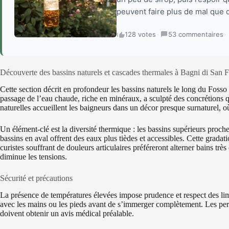
peuvent faire plus de mal que de
128 votes
·
53 commentaires
·
Découverte des bassins naturels et cascades thermales à Bagni di San F
Cette section décrit en profondeur les bassins naturels le long du Foss
passage de l’eau chaude, riche en minéraux, a sculpté des concrétions
naturelles accueillent les baigneurs dans un décor presque surnaturel, o
Un élément-clé est la diversité thermique : les bassins supérieurs proch
bassins en aval offrent des eaux plus tièdes et accessibles. Cette grada
curistes souffrant de douleurs articulaires préféreront alterner bains très
diminue les tensions.
Sécurité et précautions
La présence de températures élevées impose prudence et respect des limi
avec les mains ou les pieds avant de s’immerger complètement. Les pe
doivent obtenir un avis médical préalable.