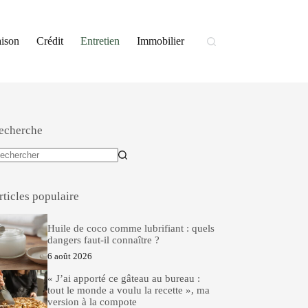
ison
Crédit
Entretien
Immobilier
echerche
ucun
sultat
rticles populaire
Huile de coco comme lubrifiant : quels
dangers faut-il connaître ?
6 août 2026
« J’ai apporté ce gâteau au bureau :
tout le monde a voulu la recette », ma
version à la compote