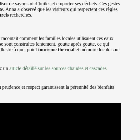
liser de savons ni d’huiles et emporter ses déchets. Ces gestes
te. Anna a observé que les visiteurs qui respectent ces règles
urels
recherchés.
 racontait comment les familles locales utilisaient ces eaux
se sont construites lentement, goutte après goutte, ce qui
illustre à quel point
tourisme thermal
et mémoire locale sont
tez un
article détaillé sur les sources chaudes et cascades
où prudence et respect garantissent la pérennité des bienfaits