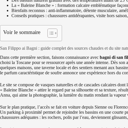
Des bassins naturels gratuits avec des températures allant de 25
La « Baleine Blanche » : formation calcaire emblématique façon
Bienfaits reconnus : anti-inflammatoire, détente musculaire, amél
Conseils pratiques : chaussures antidérapantes, visite hors saison,
Voir le sommaire
San Filippo ai Bagni : guide complet des sources chaudes et du site nat
Dans cette première section, faisons connaissance avec
bagni di san fi
choisi la Toscane pour se ressourcer après une année intense. Dès son ar
quelques maisons, une taverne locale et des sentiers menant aux bassins.
le parfum caractéristique de soufre annonce une expérience hors du c
Le site se compose de vasques naturelles et de cascades calcaires dont l
« Baleine Blanche » attire le regard par sa silhouette et sa texture, résu
Anna, qui aime la photographie, la lumière du matin rendant la vapeur vi
Sur le plan pratique, l’accès se fait en voiture depuis Sienne ou Floren
Un parking à proximité permet de rejoindre les bassins en une courte
chaussures adéquates : les rochers, polis par l’eau, deviennent glissants