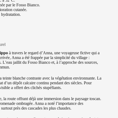
°C à 52°C.
née par le Fosso Bianco.
ioration cutanée.
 hydratation.
urel
lippo
à travers le regard d’Anna, une voyageuse fictive qui a
rivée, Anna a été frappée par la simplicité du village :
 L’eau jaillit du Fosso Bianco et, à l’approche des sources,
ommun.
a teinte blanche contraste avec la végétation environnante. La
ltat d’un dépôt calcaire continu pendant des siècles. Pour
sible a offert des clichés stupéfiants.
ce, la route offrant déjà une immersion dans le paysage toscan.
 promenade ombragée. Anna a noté l’importance des
, surtout près des cascades les plus chaudes.