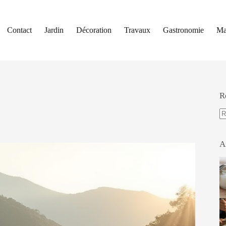
Contact
Jardin
Décoration
Travaux
Gastronomie
Ma
R
A
ré
A