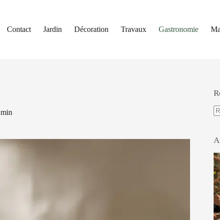
Contact
Jardin
Décoration
Travaux
Gastronomie
Ma
R
 min
A
ré
A