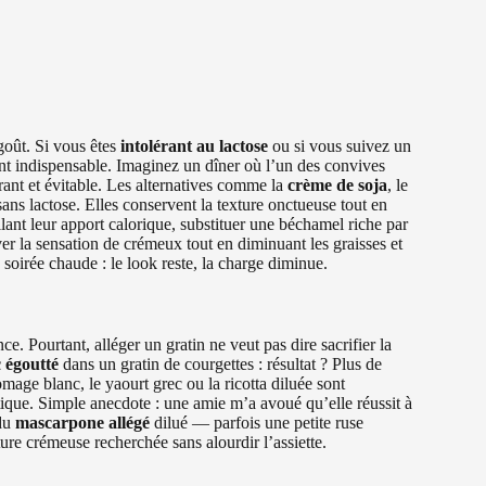
oût. Si vous êtes
intolérant au lactose
ou si vous suivez un
vent indispensable. Imaginez un dîner où l’un des convives
strant et évitable. Les alternatives comme la
crème de soja
, le
ans lactose. Elles conservent la texture onctueuse tout en
ant leur apport calorique, substituer une béchamel riche par
r la sensation de crémeux tout en diminuant les graisses et
soirée chaude : le look reste, la charge diminue.
e. Pourtant, alléger un gratin ne veut pas dire sacrifier la
 égoutté
dans un gratin de courgettes : résultat ? Plus de
mage blanc, le yaourt grec ou la ricotta diluée sont
étique. Simple anecdote : une amie m’a avoué qu’elle réussit à
 du
mascarpone allégé
dilué — parfois une petite ruse
ture crémeuse recherchée sans alourdir l’assiette.