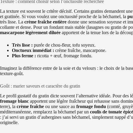
Texture : comment choisir selon l’onctuosité recherchée
La texture est souvent le critère décisif. Certains gratins demandent un
et gratinée. Si vous voulez une onctuosité proche de la béchamel, la
pu
très lisse. La
crème fraîche entière
donne une sensation soyeuse et imm
collante et dense. Pour un fondant mais stable (lasagnes ou gratin de p
mascarpone légèrement diluée
apportent de la tenue lors de la décou
Très lisse :
purée de chou-fleur, tofu soyeux.
Onctueux immédiat :
crème fraîche, mascarpone.
Plus ferme :
ricotta + œuf, fromage fondu.
Imaginez la différence entre de la soie et du velours : le choix de la bas
texture-goût.
Goût : marier saveurs et caractère du gratin
Le profil gustatif du gratin dicte souvent l’alternative idéale. Pour de
fromage blanc
apportent une légère fraîcheur qui rehausse sans domine
terre), la
crème fraîche
ou une sauce au
fromage fondu
(comté, gruyè
méditerranéenne, remplacez la béchamel par un
coulis de tomate épic
: j’ai servi un gratin d’aubergines sans béchamel, simplement nappé d’un 
originelle.