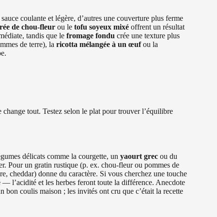
e sauce coulante et légère, d’autres une couverture plus ferme
rée de chou-fleur
ou le
tofu soyeux mixé
offrent un résultat
édiate, tandis que le
fromage fondu
crée une texture plus
ommes de terre), la
ricotta mélangée à un œuf
ou la
pe.
e change tout. Testez selon le plat pour trouver l’équilibre
s légumes délicats comme la courgette, un
yaourt grec
ou du
r. Pour un gratin rustique (p. ex. chou-fleur ou pommes de
re, cheddar) donne du caractère. Si vous cherchez une touche
é
— l’acidité et les herbes feront toute la différence. Anecdote
bon coulis maison ; les invités ont cru que c’était la recette