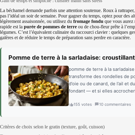
Gain de temps et simplicité : cuisiner malin sans stress
La béchamel demande parfois une attention soutenue. Roux à rattraper
pas l’idéal un soir de semaine. Pour gagner du temps, optez pour des al
légèrement assaisonnée, ou utilisez du
fromage fondu
que vous aurez r
rapide est la
purée de pommes de terre
ou de chou-fleur prête à l’empl
légumes. C’est l’équivalent culinaire du raccourci clavier : quelques geste
galères et de réduire le temps de préparation sans perdre en caractère.
Pomme de terre à la sarladaise: croustilla
pomme de terre à la sarladaise 
transforme des rondelles de p
d’oie ou de canard, de l’ail et d
fondant — et si elles accrochent
155 votes
·
10 commentaires
·
Critères de choix selon le gratin (texture, goût, cuisson)