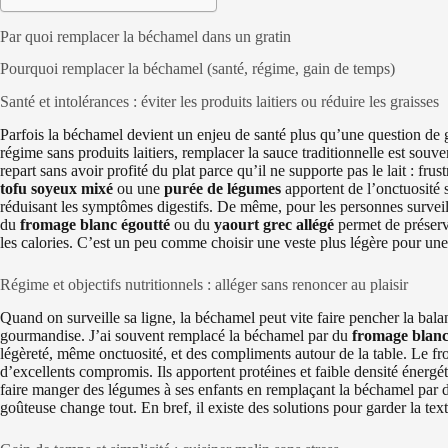
Par quoi remplacer la béchamel dans un gratin
Pourquoi remplacer la béchamel (santé, régime, gain de temps)
Santé et intolérances : éviter les produits laitiers ou réduire les graisses
Parfois la béchamel devient un enjeu de santé plus qu’une question de g
régime sans produits laitiers, remplacer la sauce traditionnelle est sou
repart sans avoir profité du plat parce qu’il ne supporte pas le lait : fru
tofu soyeux mixé
ou une
purée de légumes
apportent de l’onctuosité s
réduisant les symptômes digestifs. De même, pour les personnes surveill
du
fromage blanc égoutté
ou du
yaourt grec allégé
permet de préserve
les calories. C’est un peu comme choisir une veste plus légère pour une 
Régime et objectifs nutritionnels : alléger sans renoncer au plaisir
Quand on surveille sa ligne, la béchamel peut vite faire pencher la balanc
gourmandise. J’ai souvent remplacé la béchamel par du
fromage blanc
légèreté, même onctuosité, et des compliments autour de la table. Le fro
d’excellents compromis. Ils apportent protéines et faible densité énerg
faire manger des légumes à ses enfants en remplaçant la béchamel par
goûteuse change tout. En bref, il existe des solutions pour garder la tex