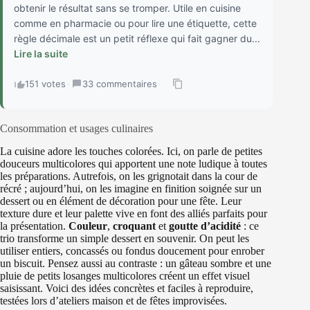
obtenir le résultat sans se tromper. Utile en cuisine
comme en pharmacie ou pour lire une étiquette, cette
règle décimale est un petit réflexe qui fait gagner du...
Lire la suite
151 votes
·
33 commentaires
·
Consommation et usages culinaires
La cuisine adore les touches colorées. Ici, on parle de petites
douceurs multicolores qui apportent une note ludique à toutes
les préparations. Autrefois, on les grignotait dans la cour de
récré ; aujourd’hui, on les imagine en finition soignée sur un
dessert ou en élément de décoration pour une fête. Leur
texture dure et leur palette vive en font des alliés parfaits pour
la présentation.
Couleur
,
croquant
et
goutte d’acidité
: ce
trio transforme un simple dessert en souvenir. On peut les
utiliser entiers, concassés ou fondus doucement pour enrober
un biscuit. Pensez aussi au contraste : un gâteau sombre et une
pluie de petits losanges multicolores créent un effet visuel
saisissant. Voici des idées concrètes et faciles à reproduire,
testées lors d’ateliers maison et de fêtes improvisées.