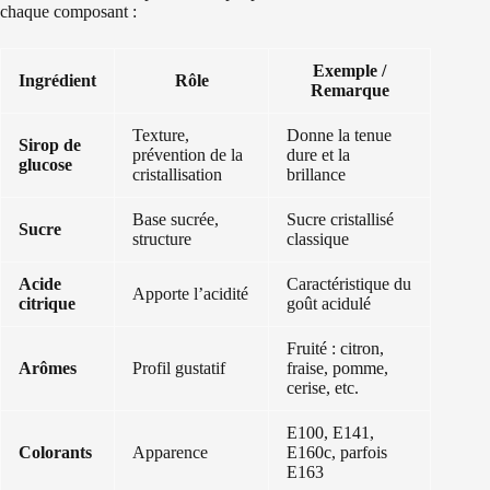
chaque composant :
Exemple /
Ingrédient
Rôle
Remarque
Texture,
Donne la tenue
Sirop de
prévention de la
dure et la
glucose
cristallisation
brillance
Base sucrée,
Sucre cristallisé
Sucre
structure
classique
Acide
Caractéristique du
Apporte l’acidité
citrique
goût acidulé
Fruité : citron,
Arômes
Profil gustatif
fraise, pomme,
cerise, etc.
E100, E141,
Colorants
Apparence
E160c, parfois
E163