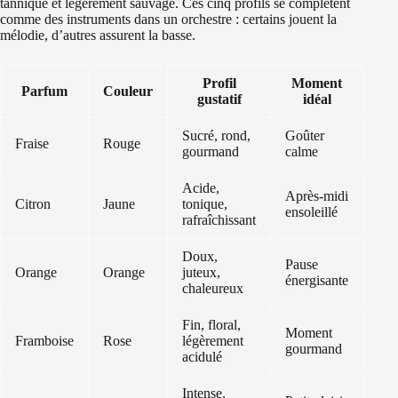
tannique et légèrement sauvage. Ces cinq profils se complètent
comme des instruments dans un orchestre : certains jouent la
mélodie, d’autres assurent la basse.
Profil
Moment
Parfum
Couleur
gustatif
idéal
Sucré, rond,
Goûter
Fraise
Rouge
gourmand
calme
Acide,
Après-midi
Citron
Jaune
tonique,
ensoleillé
rafraîchissant
Doux,
Pause
Orange
Orange
juteux,
énergisante
chaleureux
Fin, floral,
Moment
Framboise
Rose
légèrement
gourmand
acidulé
Intense,