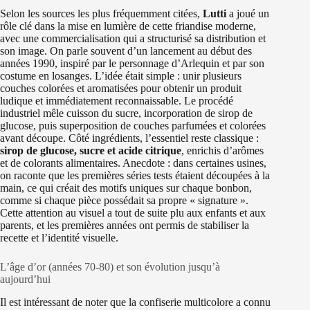
Selon les sources les plus fréquemment citées,
Lutti
a joué un
rôle clé dans la mise en lumière de cette friandise moderne,
avec une commercialisation qui a structurisé sa distribution et
son image. On parle souvent d’un lancement au début des
années 1990, inspiré par le personnage d’Arlequin et par son
costume en losanges. L’idée était simple : unir plusieurs
couches colorées et aromatisées pour obtenir un produit
ludique et immédiatement reconnaissable. Le procédé
industriel mêle cuisson du sucre, incorporation de sirop de
glucose, puis superposition de couches parfumées et colorées
avant découpe. Côté ingrédients, l’essentiel reste classique :
sirop de glucose, sucre et acide citrique
, enrichis d’arômes
et de colorants alimentaires. Anecdote : dans certaines usines,
on raconte que les premières séries tests étaient découpées à la
main, ce qui créait des motifs uniques sur chaque bonbon,
comme si chaque pièce possédait sa propre « signature ».
Cette attention au visuel a tout de suite plu aux enfants et aux
parents, et les premières années ont permis de stabiliser la
recette et l’identité visuelle.
L’âge d’or (années 70-80) et son évolution jusqu’à
aujourd’hui
Il est intéressant de noter que la confiserie multicolore a connu