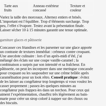
Tarte aux
Anneau extérieur
Texture et
fruits
concassé
couleur
Variez la taille des morceaux. Alternez entiers et brisés.
L’important est l’équilibre. Trop d’éléments surcharge. Trop
peu, l’effet s’évapore. Testez avant la présentation finale.
Laisser sécher 10 à 15 minutes garantit une tenue optimale.
garniture glaces et pâtisserie
Concasser ces friandises et les parsemer sur une glace apporte
un contraste de textures immédiat : crémeux contre croquant.
Une anecdote culinaire : lors d’un après-midi d’été, j’ai
mélangé des éclats sur une coupe vanille-caramel ; la
combinaison a surpris par son intensité et sa fraîcheur. En
pâtisserie, on peut les incorporer dans une meringue concassée
pour croquant ou les saupoudrer sur une crème brûlée après
caramélisation pour un look rétro.
Conseil pratique
: évitez
de les laisser au congélateur trop longtemps si vous voulez les
casser proprement ; passez-les quelques minutes au
congélateur puis frappez-les dans un torchon. Pour ceux qui
aiment l’expérimentation, chauffez très légèrement au bain-
marie pour créer un sirop coloré à napper sur des choux ou
des biscuits.