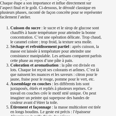
Chaque étape a son importance et influe directement sur
l’aspect final et le goût. Ci-dessous, le déroulé classique en
plusieurs phases, raconté de façon concrète pour se représenter
facilement l’atelier.
Cuisson du sucre
: le sucre et le sirop de glucose sont
chauffés à haute température pour atteindre la bonne
concentration. C’est une opération délicate. Trop chaud,
le caramel colore ; trop froid, la texture sera molle.
Séchage et refroidissement partiel
: après cuisson, la
masse est laissée à température pour atteindre une
consistance manipulable. Les artisans comparent parfois
cette phase au repos d’une pâte à pain.
Coloration et aromatisation
: la pâte est divisée en
lots. Chaque lot reçoit ses colorants et arômes. C’est là
que naissent les nuances et les saveurs : citron pour le
jaune, fraise pour le rouge, pomme pour le vert, etc.
Assemblage en couches
: les différents lots sont
juxtaposés, étirés et repliés à plusieurs reprises. Ce
travail en couches crée le motif strié unique. On peut
imaginer un peintre qui superpose des bandes de
couleur avant d’étirer la toile.
Étirement et façonnage
: la masse multicolore est tirée
en longs boudins. Le geste est précis : l’épaisseur