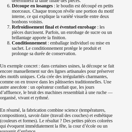
déterminera la taille finale des pièces.
Découpe en losanges
: le boudin est découpé en petits
morceaux. Chaque tronçon révèle une portion du motif
interne, ce qui explique la variété visuelle entre deux
bonbons voisins.
Refroidissement final et éventuel enrobage
: les
pièces durcissent. Parfois, un enrobage de sucre ou un
brillantage apporte la finition.
Conditionnement
: emballage individuel ou mise en
sachet. Le conditionnement protège le produit et
prolonge sa durée de conservation.
Un exemple concret : dans certaines usines, la découpe se fait
encore manuellement sur des lignes artisanales pour préserver
des motifs uniques. Cela crée des irrégularités charmantes,
comme on en trouve dans les pâtisseries traditionnelles. Une
autre anecdote : un opérateur confiait que, les jours
d’affluence, le bruit des machines ressemblait à une ruche —
organisé, vivant et rythmé.
En résumé, la fabrication combine science (températures,
compositions), savoir-faire (travail des couches) et esthétique
(couleurs et formes). Le résultat ? Des petites pièces colorées
qui évoquent immédiatement la fête, la cour d’école ou un
souvenir d’enfance.