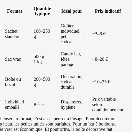
Quantité
Format
Idéal pour
Prix indicatif
typique
Goûter
Sachet
100–250
individuel,
~3–6 €
standard
g
petit
cadeau
Candy bar,
500 g –
Sac vrac
fêtes,
~8–20 €
1 kg
partage
Décoration,
Boîte ou
200–500
cadeau
~10–25 €
bocal
g
durable
Prix variable
Individuel
Dispensers,
Pièce
selon
emballé
hygiène
conditionnement
Penser au format, c’est aussi penser à l’usage. Pour décorer un
gâteau, les petites unités sont parfaites. Pour un bar à bonbons,
le vrac est économique. Et pour offrir, la boîte décorative fait