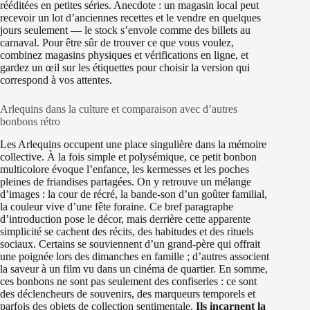
rééditées en petites séries. Anecdote : un magasin local peut
recevoir un lot d’anciennes recettes et le vendre en quelques
jours seulement — le stock s’envole comme des billets au
carnaval. Pour être sûr de trouver ce que vous voulez,
combinez magasins physiques et vérifications en ligne, et
gardez un œil sur les étiquettes pour choisir la version qui
correspond à vos attentes.
Arlequins dans la culture et comparaison avec d’autres
bonbons rétro
Les Arlequins occupent une place singulière dans la mémoire
collective. À la fois simple et polysémique, ce petit bonbon
multicolore évoque l’enfance, les kermesses et les poches
pleines de friandises partagées. On y retrouve un mélange
d’images : la cour de récré, la bande-son d’un goûter familial,
la couleur vive d’une fête foraine. Ce bref paragraphe
d’introduction pose le décor, mais derrière cette apparente
simplicité se cachent des récits, des habitudes et des rituels
sociaux. Certains se souviennent d’un grand-père qui offrait
une poignée lors des dimanches en famille ; d’autres associent
la saveur à un film vu dans un cinéma de quartier. En somme,
ces bonbons ne sont pas seulement des confiseries : ce sont
des déclencheurs de souvenirs, des marqueurs temporels et
parfois des objets de collection sentimentale.
Ils incarnent la