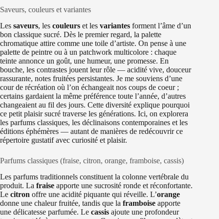
Saveurs, couleurs et variantes
Les
saveurs
, les
couleurs
et les
variantes
forment l’âme d’un
bon classique sucré. Dès le premier regard, la palette
chromatique attire comme une toile d’artiste. On pense à une
palette de peintre ou à un patchwork multicolore : chaque
teinte annonce un goût, une humeur, une promesse. En
bouche, les contrastes jouent leur rôle — acidité vive, douceur
rassurante, notes fruitées persistantes. Je me souviens d’une
cour de récréation où l’on échangeait nos coups de coeur ;
certains gardaient la même préférence toute l’année, d’autres
changeaient au fil des jours. Cette diversité explique pourquoi
ce petit plaisir sucré traverse les générations. Ici, on explorera
les parfums classiques, les déclinaisons contemporaines et les
éditions éphémères — autant de manières de redécouvrir ce
répertoire gustatif avec curiosité et plaisir.
Parfums classiques (fraise, citron, orange, framboise, cassis)
Les parfums traditionnels constituent la colonne vertébrale du
produit. La
fraise
apporte une sucrosité ronde et réconfortante.
Le
citron
offre une acidité piquante qui réveille. L’
orange
donne une chaleur fruitée, tandis que la
framboise
apporte
une délicatesse parfumée. Le
cassis
ajoute une profondeur