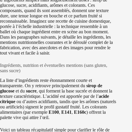
glucose, sucre, acidifiants, arômes et colorants. Ces
composants, quand ils sont assemblés, donnent une texture
dure, une tenue longue en bouche et ce parfum fruité si
reconnaissable. Imaginez une recette de cuisine domestique,
portée à l’échelle industrielle : la technique ressemble à un
ballet où chaque ingrédient entre en scène au bon moment.
Dans les paragraphes suivants, je détaille les ingrédients, les
mentions nutritionnelles courantes et le déroulé complet de la
fabrication, avec des anecdotes et des images pour rendre le
tout vivant et facile à saisir.
Ingrédients, nutrition et éventuelles mentions (sans gluten,
sans sucre)
La liste d’ingrédients reste étonnamment courte et
transparente. On y retrouve principalement du
sirop de
glucose
et du
sucre
, qui forment la base sucrée et donnent la
texture caractéristique. L’acidité est apportée par de l’
acide
citrique
ou d’autres acidifiants, tandis que les arômes (naturels
ou artificiels) signent le profil gustatif fruité. Les colorants
alimentaires (par exemple
E100
,
E141
,
E160c
) offrent la
palette vive qui attire l’œil.
Voici un tableau récapitulatif simple pour clarifier le rôle de