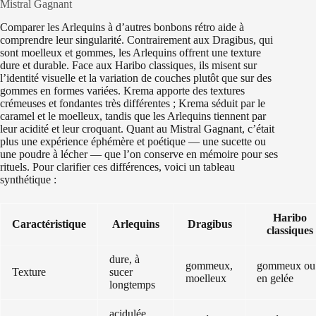
Mistral Gagnant
Comparer les Arlequins à d’autres bonbons rétro aide à
comprendre leur singularité. Contrairement aux Dragibus, qui
sont moelleux et gommes, les Arlequins offrent une texture
dure et durable. Face aux Haribo classiques, ils misent sur
l’identité visuelle et la variation de couches plutôt que sur des
gommes en formes variées. Krema apporte des textures
crémeuses et fondantes très différentes ; Krema séduit par le
caramel et le moelleux, tandis que les Arlequins tiennent par
leur acidité et leur croquant. Quant au Mistral Gagnant, c’était
plus une expérience éphémère et poétique — une sucette ou
une poudre à lécher — que l’on conserve en mémoire pour ses
rituels. Pour clarifier ces différences, voici un tableau
synthétique :
Haribo
Caractéristique
Arlequins
Dragibus
classiques
dure, à
gommeux,
gommeux ou
Texture
sucer
moelleux
en gelée
longtemps
acidulée,