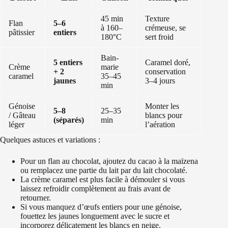
45 min
Texture
Flan
5–6
à 160–
crémeuse, se
pâtissier
entiers
180°C
sert froid
Bain-
5 entiers
Caramel doré,
Crème
marie
+ 2
conservation
caramel
35–45
jaunes
3–4 jours
min
Génoise
Monter les
5–8
25–35
/ Gâteau
blancs pour
(séparés)
min
léger
l’aération
Quelques astuces et variations :
Pour un flan au chocolat, ajoutez du cacao à la maïzena
ou remplacez une partie du lait par du lait chocolaté.
La crème caramel est plus facile à démouler si vous
laissez refroidir complètement au frais avant de
retourner.
Si vous manquez d’œufs entiers pour une génoise,
fouettez les jaunes longuement avec le sucre et
incorporez délicatement les blancs en neige.