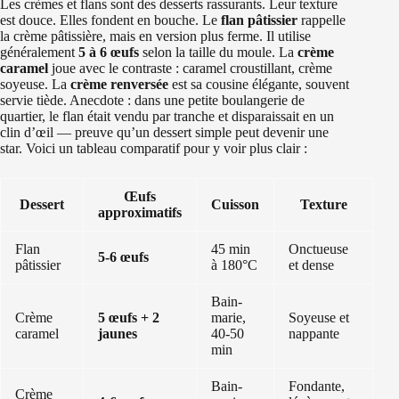
Les crèmes et flans sont des desserts rassurants. Leur texture
est douce. Elles fondent en bouche. Le
flan pâtissier
rappelle
la crème pâtissière, mais en version plus ferme. Il utilise
généralement
5 à 6 œufs
selon la taille du moule. La
crème
caramel
joue avec le contraste : caramel croustillant, crème
soyeuse. La
crème renversée
est sa cousine élégante, souvent
servie tiède. Anecdote : dans une petite boulangerie de
quartier, le flan était vendu par tranche et disparaissait en un
clin d’œil — preuve qu’un dessert simple peut devenir une
star. Voici un tableau comparatif pour y voir plus clair :
Œufs
Dessert
Cuisson
Texture
approximatifs
Flan
45 min
Onctueuse
5-6 œufs
pâtissier
à 180°C
et dense
Bain-
Crème
5 œufs + 2
marie,
Soyeuse et
caramel
jaunes
40-50
nappante
min
Bain-
Fondante,
Crème