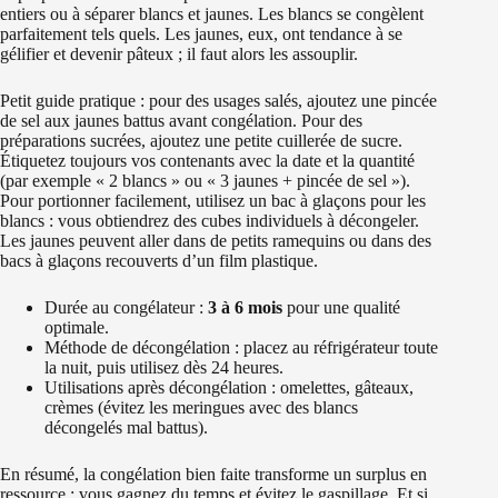
entiers ou à séparer blancs et jaunes. Les blancs se congèlent
parfaitement tels quels. Les jaunes, eux, ont tendance à se
gélifier et devenir pâteux ; il faut alors les assouplir.
Petit guide pratique : pour des usages salés, ajoutez une pincée
de sel aux jaunes battus avant congélation. Pour des
préparations sucrées, ajoutez une petite cuillerée de sucre.
Étiquetez toujours vos contenants avec la date et la quantité
(par exemple « 2 blancs » ou « 3 jaunes + pincée de sel »).
Pour portionner facilement, utilisez un bac à glaçons pour les
blancs : vous obtiendrez des cubes individuels à décongeler.
Les jaunes peuvent aller dans de petits ramequins ou dans des
bacs à glaçons recouverts d’un film plastique.
Durée au congélateur :
3 à 6 mois
pour une qualité
optimale.
Méthode de décongélation : placez au réfrigérateur toute
la nuit, puis utilisez dès 24 heures.
Utilisations après décongélation : omelettes, gâteaux,
crèmes (évitez les meringues avec des blancs
décongelés mal battus).
En résumé, la congélation bien faite transforme un surplus en
ressource : vous gagnez du temps et évitez le gaspillage. Et si