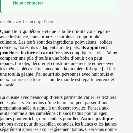
Nous contacter
recette avec beaucoup d’oeufs
Quand le frigo déborde et que la boîte d’œufs vous regarde
avec insistance, transformez ce surplus en opportunité
culinaire. Les œufs sont des ingrédients polyvalents : solides,
crémeux, dorés, ils s’adaptent à mille plats.
Ils apportent
protéines, texture et caractère
sans compliquer la vie. J’aime
comparer une pile d’œufs à une boîte d’outils : on peut
réparer, bricoler, décorer et construire une recette entière avec
les mêmes pièces. Une anecdote : la première fois que j’ai fait
une tortilla géante, j’ai nourri six personnes avec huit œufs et
deux
pommes de terre
— tout le monde est reparti heureux et
rassasié.
La cuisine avec beaucoup d’œufs permet de varier les textures
et les plaisirs. En moins d’une heure, on peut passer d’une
préparation salée rustique à un dessert soyeux. Pensez aux
œufs comme à des caméléons : blancs battus pour alléger,
jaunes pour enrichir, œufs entiers pour lier.
Astuce pratique
:
si vous avez peur de gaspiller, congelez les blancs et les jaunes
séparément après les avoir légèrement battus. Cela vous donne