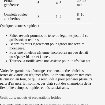
Frittata
20–25
6
4–6
généreuse
min
Omelette roulée
8–10
3
1–2
aux herbes
min
Quelques astuces rapides :
Faites revenir pommes de terre ou légumes jusqu’à ce
qu’ils soient tendres.
Battez les œufs légèrement pour garder une texture
moelleuse.
Pour une omelette aérienne, incorporez un peu de lait
ou séparez blancs et jaunes.
Tournez la tortilla avec une assiette pour un résultat net.
Variez les garnitures : fromages crémeux, herbes fraîches,
restes de viande ou légumes rôtis. La frittata supporte très bien
la cuisson au four, ce qui la rend idéale pour préparer plusieurs
parts d’avance. En somme, ces plats sont des champions de la
flexibilité : simples, rapides et très satisfaisants.
Œufs durs, mollets et préparations froides