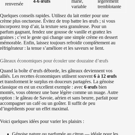
4-6 œufs
marie,
légèrement
renversée
variable
tremblotante
Quelques conseils rapides. Utilisez du lait entier pour une
crème plus onctueuse. Évitez de trop battre les œufs ; si vous
incorporez trop d’air, la texture sera granuleuse. Pour un
parfum gagnant, fendez une gousse de vanille et grattez les
graines ; c’est le geste qui change une simple crème en dessert
mémorable. Enfin, laissez toujours refroidir complètement au
réfrigérateur : la tenue s’améliore et les saveurs se lient.
Gâteaux économiques pour écouler une douzaine d’œufs
Quand la boîte d’œufs déborde, les gâteaux deviennent vos
alliés. Les recettes économiques utilisent souvent
6 à 12 œufs
et transforment le surplus en douceurs partagées. La génoise
classique en est un excellent exemple : avec
6 œufs
bien
montés, vous obtenez une base légère comme un nuage. Autre
option : le gâteau de Savoie, aérien et sans beurre, parfait pour
accompagner un café ou un goûter. Il suffit de peu
d’ingrédients pour un effet maximal.
Voici quelques idées pour varier les plaisirs :
Génoise nature ou parfumée au citron — idéale pour les