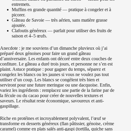
entremets.
Muffins en grande quantité — pratique à congeler et à
picorer.
Gâteau de Savoie — très aérien, sans matière grasse
ajoutée.
Clafoutis généreux — parfait pour utiliser des fruits de
saison et 4–5 œufs.
Anecdote : je me souviens d’un dimanche pluvieux où j’ai
préparé deux génoises pour faire un grand gâteau
d’anniversaire. Les enfants ont décoré entre deux couches de
confiture. Le gâteau a duré trois jours, et personne ne s’en est
plaint. Astuce pratique : pour gagner du temps, séparez et
congelez les blancs ou les jaunes si vous ne voulez pas tout
utiliser d’un coup. Les blancs se congèlent très bien et
serviront pour une future meringue ou une dacquoise. Enfin,
variez les ingrédients : remplacez une partie de la farine par de
la fécule ou du cacao pour créer de nouvelles textures et
saveurs. Le résultat reste économique, savoureux et anti-
gaspillage.
Riche en protéines et incroyablement polyvalent, l’œuf se
transforme en desserts généreux (flan pâtissier, génoise, crème
caramel) comme en plats salés anti‑gaspi (tortilla, quiche sans