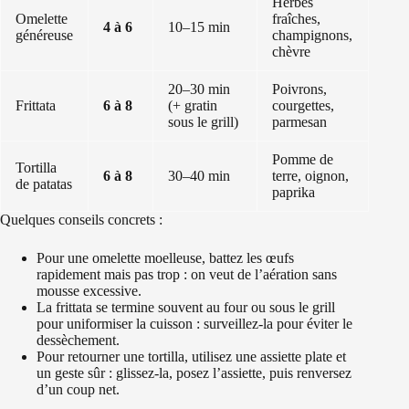
Herbes
Omelette
fraîches,
4 à 6
10–15 min
généreuse
champignons,
chèvre
20–30 min
Poivrons,
Frittata
6 à 8
(+ gratin
courgettes,
sous le grill)
parmesan
Pomme de
Tortilla
6 à 8
30–40 min
terre, oignon,
de patatas
paprika
Quelques conseils concrets :
Pour une omelette moelleuse, battez les œufs
rapidement mais pas trop : on veut de l’aération sans
mousse excessive.
La frittata se termine souvent au four ou sous le grill
pour uniformiser la cuisson : surveillez-la pour éviter le
dessèchement.
Pour retourner une tortilla, utilisez une assiette plate et
un geste sûr : glissez-la, posez l’assiette, puis renversez
d’un coup net.