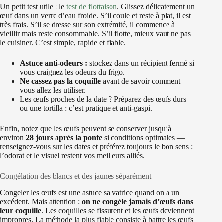
Un petit test utile : le
test de flottaison
. Glissez délicatement un
œuf dans un verre d’eau froide. S’il coule et reste à plat, il est
très frais. S’il se dresse sur son extrémité, il commence à
vieillir mais reste consommable. S’il flotte, mieux vaut ne pas
le cuisiner. C’est simple, rapide et fiable.
Astuce anti-odeurs :
stockez dans un récipient fermé si
vous craignez les odeurs du frigo.
Ne cassez pas la coquille
avant de savoir comment
vous allez les utiliser.
Les œufs proches de la date ? Préparez des œufs durs
ou une tortilla : c’est pratique et anti-gaspi.
Enfin, notez que les œufs peuvent se conserver jusqu’à
environ
28 jours après la ponte
si conditions optimales —
renseignez-vous sur les dates et préférez toujours le bon sens :
l’odorat et le visuel restent vos meilleurs alliés.
Congélation des blancs et des jaunes séparément
Congeler les œufs est une astuce salvatrice quand on a un
excédent. Mais attention :
on ne congèle jamais d’œufs dans
leur coquille
. Les coquilles se fissurent et les œufs deviennent
impropres. La méthode la plus fiable consiste à battre les œufs