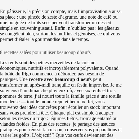
En pâtisserie, la précision compte, mais l’improvisation a aussi
sa place : une pincée de zeste d’agrume, une note de café ou
une poignée de fruits secs peuvent transformer un dessert
simple en souvenir gustatif. Enfin, n’oubliez pas : les gâteaux
se congèlent bien, surtout les muffins et génoises, ce qui vous
permet d’étaler la gourmandise dans le temps.
8 recettes salées pour utiliser beaucoup d’œufs
Les œufs sont des petites merveilles de la cuisine :
économiques, nutritifs et incroyablement polyvalents. Quand
la boîte du frigo commence à déborder, pas besoin de
paniquer. Une
recette avec beaucoup d’oeufs
peut
transformer un après-midi tranquille en festin improvisé. Je me
souviens d’un dimanche pluvieux où, avec six œufs et trois
pommes de terre, j’ai nourri toute la famille grâce à une tortilla
moelleuse — tout le monde repu et heureux. Ici, vous
trouverez des idées concrètes pour écouler un stock important
sans vous prendre la tête. Chaque plat est simple à adapter
selon les restes du frigo : légumes flétris, fromage entamé ou
viandes froides. En plus des recettes, je partage des astuces
pratiques pour réussir la cuisson, conserver vos préparations et
varier les goûts. L’objectif ? Que vos œufs deviennent des