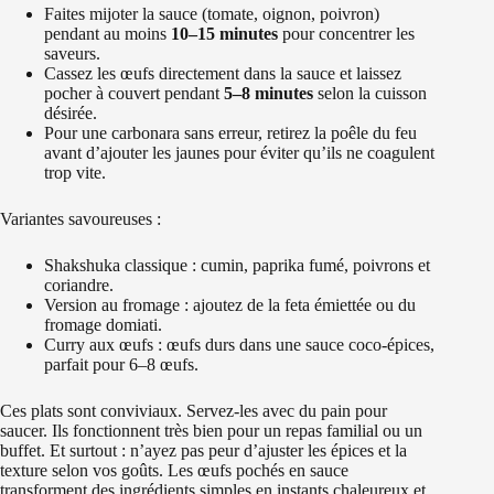
Faites mijoter la sauce (tomate, oignon, poivron)
pendant au moins
10–15 minutes
pour concentrer les
saveurs.
Cassez les œufs directement dans la sauce et laissez
pocher à couvert pendant
5–8 minutes
selon la cuisson
désirée.
Pour une carbonara sans erreur, retirez la poêle du feu
avant d’ajouter les jaunes pour éviter qu’ils ne coagulent
trop vite.
Variantes savoureuses :
Shakshuka classique : cumin, paprika fumé, poivrons et
coriandre.
Version au fromage : ajoutez de la feta émiettée ou du
fromage domiati.
Curry aux œufs : œufs durs dans une sauce coco-épices,
parfait pour 6–8 œufs.
Ces plats sont conviviaux. Servez-les avec du pain pour
saucer. Ils fonctionnent très bien pour un repas familial ou un
buffet. Et surtout : n’ayez pas peur d’ajuster les épices et la
texture selon vos goûts. Les œufs pochés en sauce
transforment des ingrédients simples en instants chaleureux et