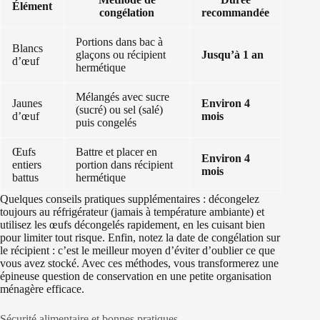
Élément
congélation
recommandée
Portions dans bac à
Blancs
glaçons ou récipient
Jusqu’à 1 an
d’œuf
hermétique
Mélangés avec sucre
Jaunes
Environ 4
(sucré) ou sel (salé)
d’œuf
mois
puis congelés
Œufs
Battre et placer en
Environ 4
entiers
portion dans récipient
mois
battus
hermétique
Quelques conseils pratiques supplémentaires : décongelez
toujours au réfrigérateur (jamais à température ambiante) et
utilisez les œufs décongelés rapidement, en les cuisant bien
pour limiter tout risque. Enfin, notez la date de congélation sur
le récipient : c’est le meilleur moyen d’éviter d’oublier ce que
vous avez stocké. Avec ces méthodes, vous transformerez une
épineuse question de conservation en une petite organisation
ménagère efficace.
Sécurité alimentaire et bonnes pratiques