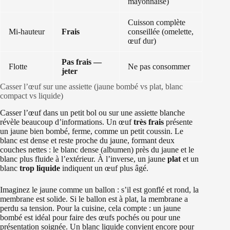
mayonnaise)
Cuisson complète
Mi‑hauteur
Frais
conseillée (omelette,
œuf dur)
Pas frais —
Flotte
Ne pas consommer
jeter
Casser l’œuf sur une assiette (jaune bombé vs plat, blanc
compact vs liquide)
Casser l’œuf dans un petit bol ou sur une assiette blanche
révèle beaucoup d’informations. Un œuf
très frais
présente
un jaune bien bombé, ferme, comme un petit coussin. Le
blanc est dense et reste proche du jaune, formant deux
couches nettes : le blanc dense (albumen) près du jaune et le
blanc plus fluide à l’extérieur. À l’inverse, un jaune
plat
et un
blanc
trop liquide
indiquent un œuf plus âgé.
Imaginez le jaune comme un ballon : s’il est gonflé et rond, la
membrane est solide. Si le ballon est à plat, la membrane a
perdu sa tension. Pour la cuisine, cela compte : un jaune
bombé est idéal pour faire des œufs pochés ou pour une
présentation soignée. Un blanc liquide convient encore pour