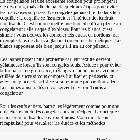
La congélation est une excellente solution pour prolonger la
vie des œufs, mais elle demande quelques étapes pour éviter
les mauvaises surprises. Ne congelez jamais d’œufs dans leur
coquille : la coquille se fissurerait et l’intérieur deviendrait
inutilisable. C’est comme mettre une bouteille d’eau pleine au
congélateur : elle risque d’exploser. Pour les blancs, c’est
simple : vous pouvez les congeler tels quels, en portions (par
exemple dans des bacs à glaçons) ou en pots hermétiques. Les
blancs supportent très bien jusqu’à
1 an
au congélateur.
Les jaunes posent plus problème car leur texture devient
gélatineuse lorsqu’ils sont congelés seuls. Astuce : pour éviter
la formation de grumeaux, mélangez chaque jaune avec une
cuillère de sucre si vous comptez l’utiliser en pâtisserie, ou
avec une pincée de sel si ce sera pour une préparation salée.
Les jaunes ainsi traités se conservent environ
4 mois
au
congélateur.
Pour les œufs entiers, battez-les légèrement comme pour une
omelette avant de les congeler dans un récipient hermétique ;
ils resteront utilisables environ
4 mois
. Voici un tableau
récapitulatif pour visualiser les durées et les méthodes :
Méthode de
Durée