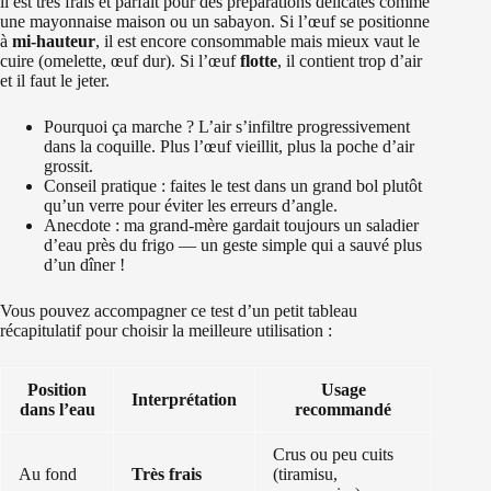
il est très frais et parfait pour des préparations délicates comme
une mayonnaise maison ou un sabayon. Si l’œuf se positionne
à
mi‑hauteur
, il est encore consommable mais mieux vaut le
cuire (omelette, œuf dur). Si l’œuf
flotte
, il contient trop d’air
et il faut le jeter.
Pourquoi ça marche ? L’air s’infiltre progressivement
dans la coquille. Plus l’œuf vieillit, plus la poche d’air
grossit.
Conseil pratique : faites le test dans un grand bol plutôt
qu’un verre pour éviter les erreurs d’angle.
Anecdote : ma grand‑mère gardait toujours un saladier
d’eau près du frigo — un geste simple qui a sauvé plus
d’un dîner !
Vous pouvez accompagner ce test d’un petit tableau
récapitulatif pour choisir la meilleure utilisation :
Position
Usage
Interprétation
dans l’eau
recommandé
Crus ou peu cuits
Au fond
Très frais
(tiramisu,