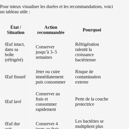
Pour mieux visualiser les durées et les recommandations, voici
un tableau utile :
État /
Action
Pourquoi
Situation
recommandée
Œuf intact,
Réfrigération
Conserver
dans sa
ralentit la
jusqu’à 3–5
boîte
croissance
semaines
(réfrigéré)
bactérienne
Jeter ou cuire
Risque de
Œuf fissuré
immédiatement
contamination
puis consommer
externe
Conserver au
frais et
Perte de la couche
Œuf lavé
consommer
protectrice
rapidement
Les bactéries se
Œuf dur
Conserver 4
multiplient plus
cuit
jours au frais