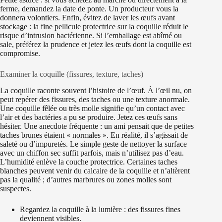
ferme, demandez la date de ponte. Un producteur vous la
donnera volontiers. Enfin, évitez de laver les œufs avant
stockage : la fine pellicule protectrice sur la coquille réduit le
risque d’intrusion bactérienne. Si l’emballage est abîmé ou
sale, préférez la prudence et jetez les œufs dont la coquille est
compromise.
Examiner la coquille (fissures, texture, taches)
La coquille raconte souvent l’histoire de l’œuf. À l’œil nu, on
peut repérer des fissures, des taches ou une texture anormale.
Une coquille fêlée ou très molle signifie qu’un contact avec
l’air et des bactéries a pu se produire. Jetez ces œufs sans
hésiter. Une anecdote fréquente : un ami pensait que de petites
taches brunes étaient « normales ». En réalité, il s’agissait de
saleté ou d’impuretés. Le simple geste de nettoyer la surface
avec un chiffon sec suffit parfois, mais n’utilisez pas d’eau.
L’humidité enlève la couche protectrice. Certaines taches
blanches peuvent venir du calcaire de la coquille et n’altèrent
pas la qualité ; d’autres marbrures ou zones molles sont
suspectes.
Regardez la coquille à la lumière : des fissures fines
deviennent visibles.