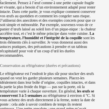
facilement. Pensez à l’œuf comme à une petite capsule fragile
et vivante, qui a besoin d’un environnement adapté pour rester
intacte. Dans cette partie, je vous explique comment conserver
vos œufs au quotidien et comment les congeler sans risque.
J’utiliserai des anecdotes et des exemples concrets pour que ce
soit simple et mémorable. Par exemple, souvenez-vous de ce
panier d’œufs laissé au soleil lors d’un pique-nique : la chaleur
accélère tout, et c’est le même principe dans votre cuisine.
La
température, l’humidité et l’intégrité de la coquille
sont les
trois éléments clés à surveiller. Je vous donnerai aussi des
astuces pratiques, des précautions à prendre et un tableau
récapitulatif pour voir d’un coup d’œil les durées
recommandées.
Conservation au réfrigérateur (durées et précautions)
Le réfrigérateur est l’endroit le plus sûr pour stocker des œufs
quand on veut les garder plusieurs semaines. Placez-les
idéalement dans leur boîte d’origine, coquilles intactes, et dans
la partie la plus froide du frigo — pas sur la porte, où la
température varie à chaque ouverture. En général,
les œufs se
conservent 3 à 5 semaines
au réfrigérateur à environ 4 °C. Si
vous achetez des œufs directement à la ferme, notez la date de
ponte : cela aide à savoir combien de temps ils restent
optimaux. Une petite anecdote : une grand-mère m’avait