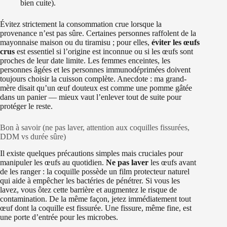
bien cuite).
Évitez strictement la consommation crue lorsque la
provenance n’est pas sûre. Certaines personnes raffolent de la
mayonnaise maison ou du tiramisu ; pour elles,
éviter les œufs
crus
est essentiel si l’origine est inconnue ou si les œufs sont
proches de leur date limite. Les femmes enceintes, les
personnes âgées et les personnes immunodéprimées doivent
toujours choisir la cuisson complète. Anecdote : ma grand-
mère disait qu’un œuf douteux est comme une pomme gâtée
dans un panier — mieux vaut l’enlever tout de suite pour
protéger le reste.
Bon à savoir (ne pas laver, attention aux coquilles fissurées,
DDM vs durée sûre)
Il existe quelques précautions simples mais cruciales pour
manipuler les œufs au quotidien.
Ne pas laver
les œufs avant
de les ranger : la coquille possède un film protecteur naturel
qui aide à empêcher les bactéries de pénétrer. Si vous les
lavez, vous ôtez cette barrière et augmentez le risque de
contamination. De la même façon, jetez immédiatement tout
œuf dont la coquille est fissurée. Une fissure, même fine, est
une porte d’entrée pour les microbes.