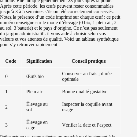
la boîte. Elle indique généralement 28 jours après la ponte.
Après cette période, les œufs peuvent rester consommables
jusqu’à 3 à 5 semaines s’ils ont été correctement conservés.
Notez la présence d’un code imprimé sur chaque œuf : ce petit
numéro renseigne sur le mode d’élevage (0 bio, 1 plein air, 2
au sol, 3 batterie) et le pays d’origine. Ce n’est pas seulement
du jargon administratif : il vous aide à choisir selon vos
valeurs et vos attentes de qualité. Voici un tableau synthétique
pour s’y retrouver rapidement :
Code
Signification
Conseil pratique
Conserver au frais ; durée
0
Œufs bio
optimale
1
Plein air
Bonne qualité gustative
Élevage au
Inspecter la coquille avant
2
sol
usage
Élevage en
3
Vérifier la date et l’aspect
cage
Petite astuce : si vous achetez au marché ou directement à la