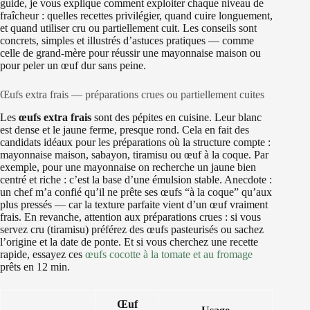
guide, je vous explique comment exploiter chaque niveau de
fraîcheur : quelles recettes privilégier, quand cuire longuement,
et quand utiliser cru ou partiellement cuit. Les conseils sont
concrets, simples et illustrés d’astuces pratiques — comme
celle de grand-mère pour réussir une mayonnaise maison ou
pour peler un œuf dur sans peine.
Œufs extra frais — préparations crues ou partiellement cuites
Les
œufs extra frais
sont des pépites en cuisine. Leur blanc
est dense et le jaune ferme, presque rond. Cela en fait des
candidats idéaux pour les préparations où la structure compte :
mayonnaise maison, sabayon, tiramisu ou œuf à la coque. Par
exemple, pour une mayonnaise on recherche un jaune bien
centré et riche : c’est la base d’une émulsion stable. Anecdote :
un chef m’a confié qu’il ne prête ses œufs “à la coque” qu’aux
plus pressés — car la texture parfaite vient d’un œuf vraiment
frais. En revanche, attention aux préparations crues : si vous
servez cru (tiramisu) préférez des œufs pasteurisés ou sachez
l’origine et la date de ponte. Et si vous cherchez une recette
rapide, essayez ces
œufs cocotte à la tomate et au fromage
prêts en 12 min.
Œuf