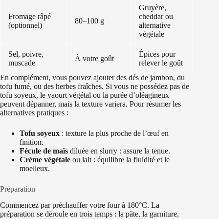
Gruyère,
Fromage râpé
cheddar ou
80–100 g
(optionnel)
alternative
végétale
Sel, poivre,
Épices pour
À votre goût
muscade
relever le goût
En complément, vous pouvez ajouter des dés de jambon, du
tofu fumé, ou des herbes fraîches. Si vous ne possédez pas de
tofu soyeux, le yaourt végétal ou la purée d’oléagineux
peuvent dépanner, mais la texture variera. Pour résumer les
alternatives pratiques :
Tofu soyeux
: texture la plus proche de l’œuf en
finition.
Fécule de maïs
diluée en slurry : assure la tenue.
Crème végétale
ou lait : équilibre la fluidité et le
moelleux.
Préparation
Commencez par préchauffer votre four à 180°C. La
préparation se déroule en trois temps : la pâte, la garniture,