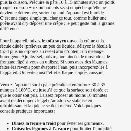
puis la cuisson. Précuire la pâte 10 à 15 minutes avec un poids
(papier cuisson + riz ou haricots secs) empêche qu’elle ne
devienne détrempée, surtout quand l’appareil est humide.
C’est une étape simple qui change tout, comme huiler une
poêle avant d’y déposer une crêpe : le petit geste fait la grande
différence.
Pour l’appareil, mixez le
tofu soyeux
avec la crème et la
fécule diluée (prélevez un peu de liquide, délayez la fécule à
froid puis incorporez au reste) afin d’obtenir un mélange
homogène. Ajoutez sel, poivre, une pincée de muscade et le
fromage râpé si vous en utilisez. Si vous avez des légumes,
faites-les revenir pour évaporer l’eau, puis incorporez-les à
l’appareil. On évite ainsi l’effet « flaque » après cuisson.
Versez l’appareil sur la pâte précuite et enfournez 30 à 35
minutes à 180°C, ou jusqu’à ce que la surface soit dorée et
que le cœur soit pris. Laissez reposer au moins 10 minutes
avant de découper : le gel d’amidon se stabilise en
refroidissant et la quiche se tient mieux. Voici quelques
conseils pratiques importants :
Diluez la fécule à froid
pour éviter les grumeaux.
Cuisez les légumes à l’avance
pour limiter l’humidité.