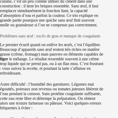
cuisine, c’est un peu comme utiliser du ciment dans une
construction : il tient les briques ensemble. Sans œuf, il faut
remplacer simultanément la fonction liant, la capacité
d’absorption d’eau et parfois la couleur. Ce trio explique en
grande partie pourquoi une quiche sans œuf finit souvent
molle ou granuleuse si l’on ne compense pas correctement.
Problèmes sans œuf : excès de gras et manque de coagulants
Le premier écueil quand on enlève les œufs, c’est l’équilibre.
Beaucoup d’appareils sans œuf restent très riches en matière
grasse (crème, fromage) mais pauvres en éléments capables de
figer
le mélange. Le résultat ressemble souvent à une crème
trop liquide qui ne prend pas, ou à un flan mou. C’est frustrant
: vous suivez la recette, et pourtant la tarte s’affaisse en
refroidissant.
Autre difficulté : l’humidité des garnitures. Légumes mal
égouttés, poireaux non revenus ou tomates juteuses libèrent de
l’eau pendant la cuisson. Sans protéine coagulante suffisante,
cette eau reste libre et détrempe la préparation. On obtient
alors une texture farineuse ou pâteuse. Voici quelques erreurs
fréquentes à éviter :