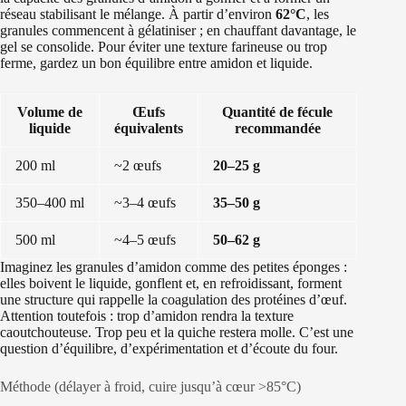
réseau stabilisant le mélange. À partir d’environ
62°C
, les
granules commencent à gélatiniser ; en chauffant davantage, le
gel se consolide. Pour éviter une texture farineuse ou trop
ferme, gardez un bon équilibre entre amidon et liquide.
Volume de
Œufs
Quantité de fécule
liquide
équivalents
recommandée
200 ml
~2 œufs
20–25 g
350–400 ml
~3–4 œufs
35–50 g
500 ml
~4–5 œufs
50–62 g
Imaginez les granules d’amidon comme des petites éponges :
elles boivent le liquide, gonflent et, en refroidissant, forment
une structure qui rappelle la coagulation des protéines d’œuf.
Attention toutefois : trop d’amidon rendra la texture
caoutchouteuse. Trop peu et la quiche restera molle. C’est une
question d’équilibre, d’expérimentation et d’écoute du four.
Méthode (délayer à froid, cuire jusqu’à cœur >85°C)