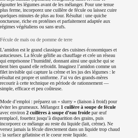
égoutter les légumes avant de les mélanger. Pour une tenue
plus ferme, incorporez une cuillère de fécule ou laissez cuire
quelques minutes de plus au four. Résultat : une quiche
onctueuse, riche en protéines et parfaitement adaptée aux
régimes végétaliens ou sans œufs.
Fécule de maïs ou de pomme de terre
L’amidon est le grand classique des cuisines économiques et
astucieuses. La fécule gélifie au chauffage et crée un réseau
qui emprisonne l’humidité, donnant ainsi une quiche qui se
tient bien quand elle refroidit. Imaginez l’amidon comme un
filet invisible qui capture la crème et les jus des légumes : le
résultat est propre et uniforme. J’ai vu des grands-mères
recourir à cette technique en période de rationnement —
simple, efficace et peu coûteuse.
Mode d’emploi : préparez un « slurry » (liaison à froid) pour
éviter les grumeaux. Mélangez
1 cuillère à soupe de fécule
avec environ
2 cuillères à soupe d’eau froide
par œuf
remplacé, fouettez jusqu’à disparition des grains, puis
incorporez ce mélange au reste du liquide (lait, crème). Ne
versez jamais la fécule directement dans un liquide trop chaud
: la surface gélatinise et le coeur reste liquide.