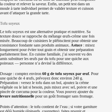
la couleur et relever la saveur. Enfin, un petit test dans un
moule à tarte individuel permet de valider texture et cuisson
avant d’attaquer la grande tarte.
Tofu soyeux
Le tofu soyeux est une alternative pratique et nutritive. Sa
texture douce se rapproche du mélange œufs-crème une fois
mixée. Beaucoup de cuisiniers le plébiscitent pour obtenir une
consistance fondante sans produits animaux.
Astuce
: mixez
longuement pour éviter tout grain et obtenir une préparation
parfaitement lisse. En cuisine familiale, j’ai souvent vu des
amis substituer les œufs par du tofu pour une quiche aux
poireaux — personne n’a deviné la différence.
Dosage : comptez environ
60 g de tofu soyeux par œuf
. Pour
une quiche de 4 œufs, prévoyez donc environ 240 g.
Préparation : versez le tofu dans un bol, ajoutez la crème
végétale ou le lait si besoin, puis mixez avec sel, poivre et une
pincée de curcuma pour la couleur. Vous pouvez ajouter du
levure nutritionnelle
pour un goût fromager sans fromage.
Points d’attention : le tofu contient de l’eau ; si votre garniture
est déjà humide (épinards, courgettes), faites revenir et