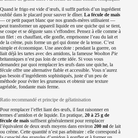
Quand le frigo est vide d’œufs, il suffit parfois d’un ingrédient
oublié dans le placard pour sauver le dîner.
La fécule de maïs
— ce petit paquet blanc que nos grands-mères utilisaient —
peut transformer un appareil liquide en une quiche qui se tient,
se coupe et se déguste sans s’effondrer. Pensez à elle comme à
un filet : en chauffant, elle gonfle, emprisonne l’eau du lait et
de la crème, puis forme un gel qui donne de la tenue. C’est
simple et économique. Une anecdote : pendant la guerre, on
liait déjà les tartes avec des amidons, la fameuse
Woolton Pie
britanniques n’est pas loin de cette idée. Si vous vous
demandez par quoi remplacer les œufs dans une quiche, la
fécule offre une alternative fiable et accessible. Vous n’aurez
pas besoin d’ingrédients sophistiqués, juste d’un peu de
méthode pour éviter les grumeaux et obtenir une texture
agréable, fondante mais ferme.
Ratio recommandé et principe de gélatinisation
Pour remplacer l’effet liant des œufs, il faut raisonner en
termes d’amidon et de liquide. En pratique,
20 à 25 g de
fécule de maïs
suffisent généralement pour remplacer
l’équivalent de deux œufs moyens dans environ
200 ml
de lait
ou crème. Cette quantité n’est pas arbitraire : elle correspond à
la capacité des granules d’amidon à gonfler et à former un