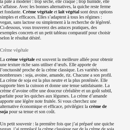
la pâte à modeler : trop sèche, elle craque ; trop humide, elle
s’affaisse. Avec les bonnes alternatives, la quiche reste ferme
et fondante.
Crème végétale
et
lait végétal
sont deux options
simples et efficaces. Elles s’adaptent à tous les régimes :
vegan, sans lactose ou simplement à la recherche de légèreté.
Ci‑dessous, vous trouverez des astuces pratiques, des
exemples concrets et un petit tableau comparatif pour choisir
selon le résultat désiré.
Crème végétale
La
crème végétale
est souvent la meilleure alliée pour obtenir
une texture riche sans utiliser d’œufs. Elle apporte de
l’onctuosité proche de la crème classique. Les variétés sont
nombreuses : soja, avoine, amande, riz. Chacune a son profil.
La crème de soja est la plus neutre et la plus protéinée. Elle
supporte bien la cuisson et donne une tenue satisfaisante. La
crème d’avoine offre une douceur céréalière et un goût subtil,
parfaite pour les quiches aux légumes. La crème d’amande
apporte une légère note fruitée. Si vous cherchez une
alternative économique et efficace, privilégiez la
crème de
soja
pour sa tenue et son coût.
Un petit souvenir : la première fois que j’ai préparé une quiche
vegan, j’ai remplacé la crème classique par de la crème de soja