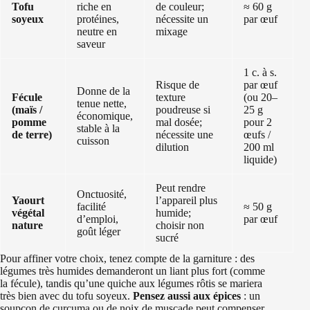
Tofu
riche en
de couleur;
≈ 60 g
soyeux
protéines,
nécessite un
par œuf
neutre en
mixage
saveur
1 c. à s.
Risque de
par œuf
Donne de la
Fécule
texture
(ou 20–
tenue nette,
(maïs /
poudreuse si
25 g
économique,
pomme
mal dosée;
pour 2
stable à la
de terre)
nécessite une
œufs /
cuisson
dilution
200 ml
liquide)
Peut rendre
Onctuosité,
Yaourt
l’appareil plus
facilité
≈ 50 g
végétal
humide;
d’emploi,
par œuf
nature
choisir non
goût léger
sucré
Pour affiner votre choix, tenez compte de la garniture : des
légumes très humides demanderont un liant plus fort (comme
la fécule), tandis qu’une quiche aux légumes rôtis se mariera
très bien avec du tofu soyeux.
Pensez aussi aux épices
: un
soupçon de curcuma ou de noix de muscade peut compenser