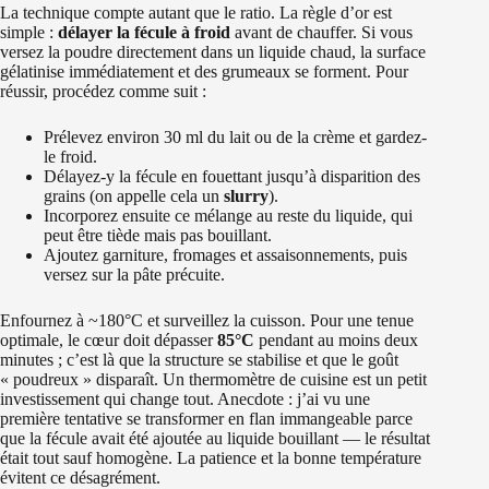
La technique compte autant que le ratio. La règle d’or est
simple :
délayer la fécule à froid
avant de chauffer. Si vous
versez la poudre directement dans un liquide chaud, la surface
gélatinise immédiatement et des grumeaux se forment. Pour
réussir, procédez comme suit :
Prélevez environ 30 ml du lait ou de la crème et gardez-
le froid.
Délayez-y la fécule en fouettant jusqu’à disparition des
grains (on appelle cela un
slurry
).
Incorporez ensuite ce mélange au reste du liquide, qui
peut être tiède mais pas bouillant.
Ajoutez garniture, fromages et assaisonnements, puis
versez sur la pâte précuite.
Enfournez à ~180°C et surveillez la cuisson. Pour une tenue
optimale, le cœur doit dépasser
85°C
pendant au moins deux
minutes ; c’est là que la structure se stabilise et que le goût
« poudreux » disparaît. Un thermomètre de cuisine est un petit
investissement qui change tout. Anecdote : j’ai vu une
première tentative se transformer en flan immangeable parce
que la fécule avait été ajoutée au liquide bouillant — le résultat
était tout sauf homogène. La patience et la bonne température
évitent ce désagrément.