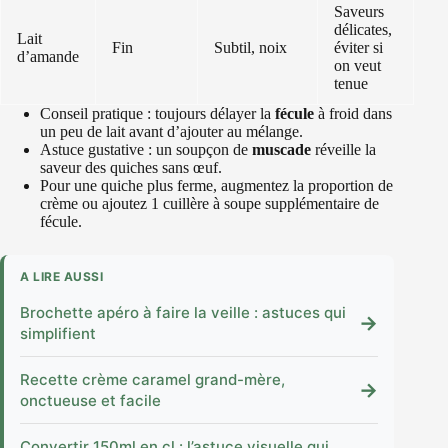
Saveurs
délicates,
Lait
Fin
Subtil, noix
éviter si
d’amande
on veut
tenue
Conseil pratique : toujours délayer la
fécule
à froid dans
un peu de lait avant d’ajouter au mélange.
Astuce gustative : un soupçon de
muscade
réveille la
saveur des quiches sans œuf.
Pour une quiche plus ferme, augmentez la proportion de
crème ou ajoutez 1 cuillère à soupe supplémentaire de
fécule.
A LIRE AUSSI
Brochette apéro à faire la veille : astuces qui
→
simplifient
Recette crème caramel grand-mère,
→
onctueuse et facile
Convertir 150ml en cl : l’astuce visuelle qui