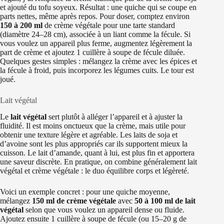
et ajouté du tofu soyeux. Résultat : une quiche qui se coupe en
parts nettes, même après repos. Pour doser, comptez environ
150 à 200 ml
de crème végétale pour une tarte standard
(diamètre 24–28 cm), associée à un liant comme la fécule. Si
vous voulez un appareil plus ferme, augmentez légèrement la
part de crème et ajoutez 1 cuillère à soupe de fécule diluée.
Quelques gestes simples : mélangez la crème avec les épices et
la fécule à froid, puis incorporez les légumes cuits. Le tour est
joué.
Lait végétal
Le
lait végétal
sert plutôt à alléger l’appareil et à ajuster la
fluidité. Il est moins onctueux que la crème, mais utile pour
obtenir une texture légère et agréable. Les laits de soja et
d’avoine sont les plus appropriés car ils supportent mieux la
cuisson. Le lait d’amande, quant à lui, est plus fin et apportera
une saveur discrète. En pratique, on combine généralement lait
végétal et crème végétale : le duo équilibre corps et légèreté.
Voici un exemple concret : pour une quiche moyenne,
mélangez
150 ml de crème végétale
avec
50 à 100 ml de lait
végétal
selon que vous voulez un appareil dense ou fluide.
Ajoutez ensuite 1 cuillère à soupe de fécule (ou 15–20 g de