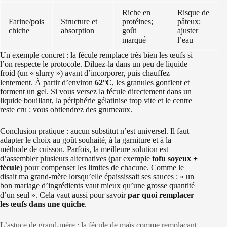
Riche en
Risque de
Farine/pois
Structure et
protéines;
pâteux;
chiche
absorption
goût
ajuster
marqué
l’eau
Un exemple concret : la fécule remplace très bien les œufs si
l’on respecte le protocole. Diluez-la dans un peu de liquide
froid (un « slurry ») avant d’incorporer, puis chauffez
lentement. À partir d’environ
62°C
, les granules gonflent et
forment un gel. Si vous versez la fécule directement dans un
liquide bouillant, la périphérie gélatinise trop vite et le centre
reste cru : vous obtiendrez des grumeaux.
Conclusion pratique : aucun substitut n’est universel. Il faut
adapter le choix au goût souhaité, à la garniture et à la
méthode de cuisson. Parfois, la meilleure solution est
d’assembler plusieurs alternatives (par exemple
tofu soyeux +
fécule
) pour compenser les limites de chacune. Comme le
disait ma grand-mère lorsqu’elle épaississait ses sauces : « un
bon mariage d’ingrédients vaut mieux qu’une grosse quantité
d’un seul ». Cela vaut aussi pour savoir
par quoi remplacer
les œufs dans une quiche
.
L’astuce de grand-mère : la fécule de maïs comme remplaçant