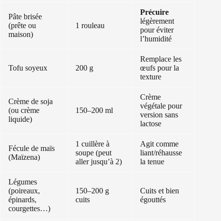
Précuire
Pâte brisée
légèrement
(prête ou
1 rouleau
pour éviter
maison)
l’humidité
Remplace les
Tofu soyeux
200 g
œufs pour la
texture
Crème
Crème de soja
végétale pour
(ou crème
150–200 ml
version sans
liquide)
lactose
1 cuillère à
Agit comme
Fécule de maïs
soupe (peut
liant/réhausse
(Maïzena)
aller jusqu’à 2)
la tenue
Légumes
(poireaux,
150–200 g
Cuits et bien
épinards,
cuits
égouttés
courgettes…)