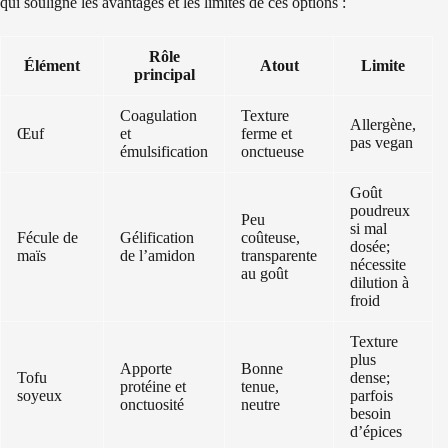
qui souligne les avantages et les limites de ces options :
Rôle
Élément
Atout
Limite
principal
Coagulation
Texture
Allergène,
Œuf
et
ferme et
pas vegan
émulsification
onctueuse
Goût
poudreux
Peu
si mal
Fécule de
Gélification
coûteuse,
dosée;
maïs
de l’amidon
transparente
nécessite
au goût
dilution à
froid
Texture
plus
Apporte
Bonne
Tofu
dense;
protéine et
tenue,
soyeux
parfois
onctuosité
neutre
besoin
d’épices