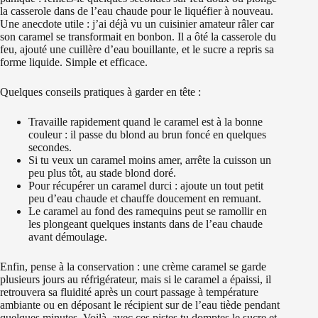
la casserole dans de l’eau chaude pour le liquéfier à nouveau.
Une anecdote utile : j’ai déjà vu un cuisinier amateur râler car
son caramel se transformait en bonbon. Il a ôté la casserole du
feu, ajouté une cuillère d’eau bouillante, et le sucre a repris sa
forme liquide. Simple et efficace.
Quelques conseils pratiques à garder en tête :
Travaille rapidement quand le caramel est à la bonne
couleur : il passe du blond au brun foncé en quelques
secondes.
Si tu veux un caramel moins amer, arrête la cuisson un
peu plus tôt, au stade blond doré.
Pour récupérer un caramel durci : ajoute un tout petit
peu d’eau chaude et chauffe doucement en remuant.
Le caramel au fond des ramequins peut se ramollir en
les plongeant quelques instants dans de l’eau chaude
avant démoulage.
Enfin, pense à la conservation : une crème caramel se garde
plusieurs jours au réfrigérateur, mais si le caramel a épaissi, il
retrouvera sa fluidité après un court passage à température
ambiante ou en déposant le récipient sur de l’eau tiède pendant
quelques minutes. Voilà, avec ces pistes tu domptes le sucre et