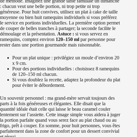
de méthode. Imaginez une grande table familiale un dimanche
: chacun veut une belle portion, ni trop petite ni trop
généreuse. Pour huit convives, utilisez un plat à cake de taille
moyenne ou bien huit ramequins individuels si vous préférez
le service en portions individuelles. La première option permet
de couper de belles tranches à partager; la seconde facilite le
démoulage et la présentation.
Astuce :
si vous servez en
ramequins, comptez environ
120–150 ml
par personne pour
rester dans une portion gourmande mais raisonnable.
Pour un plat unique : privilégiez un moule d’environ 20
x 9 cm.
Pour des portions individuelles : choisissez 8 ramequins
de 120–150 ml chacun.
Si vous doublez la recette, adaptez la profondeur du plat
pour éviter le débordement.
Un souvenir personnel : ma grand-mère servait toujours des
parts à la fois généreuses et élégantes. Elle disait que la
quantité idéale était celle qui laisse le beau caramel couler
lentement sur l’assiette. Cette image simple vous aidera à juger
la portion parfaite quand vous serez face au plat chaud ou au
frigo, prêt à couper. En somme, pour huit personnes, vous êtes
parfaitement dans la zone de confort pour un dessert convivial
et réussi.