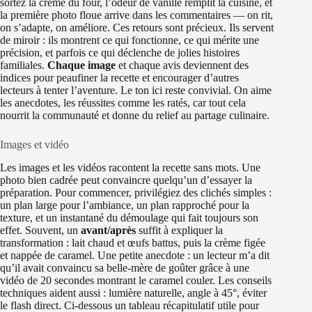
sortez la crème du four, l’odeur de vanille remplit la cuisine, et
la première photo floue arrive dans les commentaires — on rit,
on s’adapte, on améliore. Ces retours sont précieux. Ils servent
de miroir : ils montrent ce qui fonctionne, ce qui mérite une
précision, et parfois ce qui déclenche de jolies histoires
familiales.
Chaque image
et chaque avis deviennent des
indices pour peaufiner la recette et encourager d’autres
lecteurs à tenter l’aventure. Le ton ici reste convivial. On aime
les anecdotes, les réussites comme les ratés, car tout cela
nourrit la communauté et donne du relief au partage culinaire.
Images et vidéo
Les images et les vidéos racontent la recette sans mots. Une
photo bien cadrée peut convaincre quelqu’un d’essayer la
préparation. Pour commencer, privilégiez des clichés simples :
un plan large pour l’ambiance, un plan rapproché pour la
texture, et un instantané du démoulage qui fait toujours son
effet. Souvent, un
avant/après
suffit à expliquer la
transformation : lait chaud et œufs battus, puis la crème figée
et nappée de caramel. Une petite anecdote : un lecteur m’a dit
qu’il avait convaincu sa belle-mère de goûter grâce à une
vidéo de 20 secondes montrant le caramel couler. Les conseils
techniques aident aussi : lumière naturelle, angle à 45°, éviter
le flash direct. Ci-dessous un tableau récapitulatif utile pour