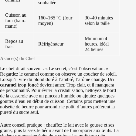
souhaitée
Cuisson au
160–165 °C (four
30–40 minutes
four (bain-
moyen)
selon la taille
marie)
Minimum 4
Repos au
Réfrigérateur
heures, idéal
frais
24 heures
Astuce(s) du Chef
Le chef dirait souvent : « Le secret, c’est l’observation. »
Regardez le caramel comme on observe un coucher de soleil.
Lorsqu’il vire du blond doré à l’ambré, l’arôme change.
Un
caramel trop foncé
devient amer. Trop clair, et il manquera
de personnalité. Pour éviter la cristallisation, nettoyez le bord
de la casserole avec un pinceau humide ou ajoutez quelques
gouttes d’eau en début de cuisson. Certains pros mettent une
noisette de beurre pour arrondir le goût, d’autres préfèrent la
pureté du sucre seul.
Autre conseil pratique : chauffez le lait avec la gousse et ses
grains, puis laissez-le tiédir avant de l’incorporer aux œufs. La
chaleur progressive évite de « cuire » les œufs trop vite.