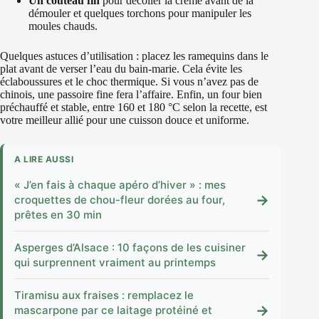
Un couteau fin
pour décoller la crème avant de la
démouler et quelques torchons pour manipuler les
moules chauds.
Quelques astuces d’utilisation : placez les ramequins dans le
plat avant de verser l’eau du bain-marie. Cela évite les
éclaboussures et le choc thermique. Si vous n’avez pas de
chinois, une passoire fine fera l’affaire. Enfin, un four bien
préchauffé et stable, entre 160 et 180 °C selon la recette, est
votre meilleur allié pour une cuisson douce et uniforme.
A LIRE AUSSI
« J’en fais à chaque apéro d’hiver » : mes
→
croquettes de chou-fleur dorées au four,
prêtes en 30 min
Asperges d’Alsace : 10 façons de les cuisiner
→
qui surprennent vraiment au printemps
Tiramisu aux fraises : remplacez le
→
mascarpone par ce laitage protéiné et