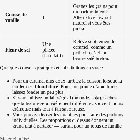
Grattez les grains pour
un parfum intense.
Gousse de
1
Alternative : extrait
vanille
naturel si vous êtes
pressé.
Relève subtilement le
Une
caramel, comme un
Fleur de sel
pincée
petit clin d’œil au
(facultatif)
beurre salé breton.
Quelques conseils pratiques et substitutions en vrac :
Pour un caramel plus doux, arrêtez la cuisson lorsque la
couleur est
blond doré
. Pour une pointe d’amertume,
laissez fondre un peu plus.
Si vous utilisez un lait végétal (amande, soja), sachez
que la texture sera légèrement différente : souvent moins
crémeuse mais tout à fait savoureuse.
Vous pouvez diviser les quantités pour faire des portions
individuelles. Les proportions ci-dessus donnent un
grand plat à partager — parfait pour un repas de famille.
Matériel utilisé