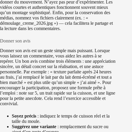
donner du mouvement. N’ayez pas peur d’expérimenter. Les
vidéos courtes et authentiques fonctionnent souvent mieux
qu’un montage sophistiqué. Enfin, pour la conservation des
médias, nommez vos fichiers clairement (ex. : «
démoulage_creme_2026.jpg ») — cela facilitera le partage et
la lecture dans les commentaires.
Donner son avis
Donner son avis est un geste simple mais puissant. Lorsque
vous laissez un commentaire, vous aidez les autres à se
repérer. Un bon avis combine trois éléments : une appréciation
sincère, un détail concret sur la réalisation, et une astuce
personnelle. Par exemple : « texture parfaite après 24 heures
au frais, j’ai remplacé le lait par du lait demi-écrémé et tout a
bien marché » est plus utile qu’un simple « j’ai aimé ». Pour
encourager la participation, proposez une formule prête à
l’emploi : note sur 5, un trait rapide sur la cuisson, et une ligne
pour la petite anecdote. Cela rend l’exercice accessible et
convivial.
Soyez précis
: indiquez le temps de cuisson réel et la
taille du moule.
Suggérez une variante
: remplacement du sucre ou
ajout d’un zeste d’orange.