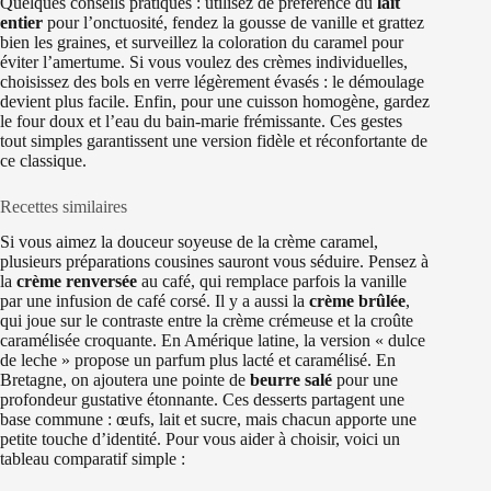
Quelques conseils pratiques : utilisez de préférence du
lait
entier
pour l’onctuosité, fendez la gousse de vanille et grattez
bien les graines, et surveillez la coloration du caramel pour
éviter l’amertume. Si vous voulez des crèmes individuelles,
choisissez des bols en verre légèrement évasés : le démoulage
devient plus facile. Enfin, pour une cuisson homogène, gardez
le four doux et l’eau du bain‑marie frémissante. Ces gestes
tout simples garantissent une version fidèle et réconfortante de
ce classique.
Recettes similaires
Si vous aimez la douceur soyeuse de la crème caramel,
plusieurs préparations cousines sauront vous séduire. Pensez à
la
crème renversée
au café, qui remplace parfois la vanille
par une infusion de café corsé. Il y a aussi la
crème brûlée
,
qui joue sur le contraste entre la crème crémeuse et la croûte
caramélisée croquante. En Amérique latine, la version « dulce
de leche » propose un parfum plus lacté et caramélisé. En
Bretagne, on ajoutera une pointe de
beurre salé
pour une
profondeur gustative étonnante. Ces desserts partagent une
base commune : œufs, lait et sucre, mais chacun apporte une
petite touche d’identité. Pour vous aider à choisir, voici un
tableau comparatif simple :