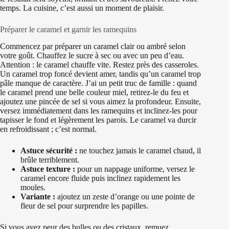
temps. La cuisine, c’est aussi un moment de plaisir.
Préparer le caramel et garnir les ramequins
Commencez par préparer un caramel clair ou ambré selon
votre goût. Chauffez le sucre à sec ou avec un peu d’eau.
Attention : le caramel chauffe vite. Restez près des casseroles.
Un caramel trop foncé devient amer, tandis qu’un caramel trop
pâle manque de caractère. J’ai un petit truc de famille : quand
le caramel prend une belle couleur miel, retirez-le du feu et
ajoutez une pincée de sel si vous aimez la profondeur. Ensuite,
versez immédiatement dans les ramequins et inclinez-les pour
tapisser le fond et légèrement les parois. Le caramel va durcir
en refroidissant ; c’est normal.
Astuce sécurité :
ne touchez jamais le caramel chaud, il
brûle terriblement.
Astuce texture :
pour un nappage uniforme, versez le
caramel encore fluide puis inclinez rapidement les
moules.
Variante :
ajoutez un zeste d’orange ou une pointe de
fleur de sel pour surprendre les papilles.
Si vous avez peur des bulles ou des cristaux, remuez