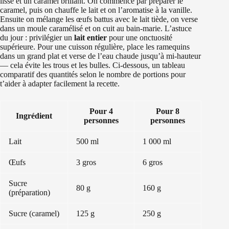
lisse et un caramel brillant. On commence par préparer le
caramel, puis on chauffe le lait et on l’aromatise à la vanille.
Ensuite on mélange les œufs battus avec le lait tiède, on verse
dans un moule caramélisé et on cuit au bain-marie. L’astuce
du jour : privilégier un
lait entier
pour une onctuosité
supérieure. Pour une cuisson régulière, place les ramequins
dans un grand plat et verse de l’eau chaude jusqu’à mi-hauteur
— cela évite les trous et les bulles. Ci-dessous, un tableau
comparatif des quantités selon le nombre de portions pour
t’aider à adapter facilement la recette.
Pour 4
Pour 8
Ingrédient
personnes
personnes
Lait
500 ml
1 000 ml
Œufs
3 gros
6 gros
Sucre
80 g
160 g
(préparation)
Sucre (caramel)
125 g
250 g