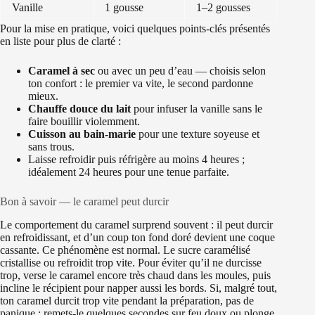
Vanille
1 gousse
1–2 gousses
Pour la mise en pratique, voici quelques points-clés présentés
en liste pour plus de clarté :
Caramel à sec
ou avec un peu d’eau — choisis selon
ton confort : le premier va vite, le second pardonne
mieux.
Chauffe douce du lait
pour infuser la vanille sans le
faire bouillir violemment.
Cuisson au bain-marie
pour une texture soyeuse et
sans trous.
Laisse refroidir puis réfrigère au moins 4 heures ;
idéalement 24 heures pour une tenue parfaite.
Bon à savoir — le caramel peut durcir
Le comportement du caramel surprend souvent : il peut durcir
en refroidissant, et d’un coup ton fond doré devient une coque
cassante. Ce phénomène est normal. Le sucre caramélisé
cristallise ou refroidit trop vite. Pour éviter qu’il ne durcisse
trop, verse le caramel encore très chaud dans les moules, puis
incline le récipient pour napper aussi les bords. Si, malgré tout,
ton caramel durcit trop vite pendant la préparation, pas de
panique : remets-le quelques secondes sur feu doux ou plonge