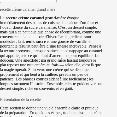
recette crème caramel grand-mère
La
recette crème caramel grand-mère
évoque
immédiatement des bancs de cuisine, la chaleur d’un four et
l’odeur douce du sucre caramélisé. C’est un dessert simple,
mais qui a ce petit quelque chose de réconfortant, comme une
couverture en laine un soir d’hiver. Les ingrédients sont
modestes :
lait
,
œufs
,
sucre
et une gousse de
vanille
, et
pourtant le résultat peut être d’une finesse incroyable. Pense à
la texture : soyeuse, presque satinée, et ce nappage au caramel
qui apporte juste ce qu’il faut d’amertume pour équilibrer la
douceur. Une anecdote : ma grand-mère laissait toujours le
plat reposer une nuit entière au frais — selon elle, c’est là que
la magie opérait. Si tu veux une crème qui se découpe
proprement et qui tient à la cuillère, prévois un peu de
patience. Les phrases courtes aident à lire facilement ; les
longues racontent l’histoire. Ensemble, elles te guident vers un
dessert simple, riche en souvenirs et en goût.
Présentation de la recette
Cette section te donne une vue d’ensemble claire et pratique
de la préparation. En quelques étapes, tu obtiendras une crème