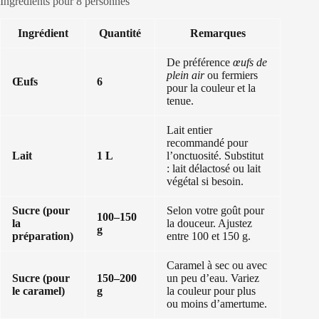
Ingrédients pour 8 personnes
Ingrédient
Quantité
Remarques
De préférence
œufs de
plein air
ou fermiers
Œufs
6
pour la couleur et la
tenue.
Lait entier
recommandé pour
Lait
1 L
l’onctuosité. Substitut
: lait délactosé ou lait
végétal si besoin.
Sucre (pour
Selon votre goût pour
100–150
la
la douceur. Ajustez
g
préparation)
entre 100 et 150 g.
Caramel à sec ou avec
Sucre (pour
150–200
un peu d’eau. Variez
le caramel)
g
la couleur pour plus
ou moins d’amertume.