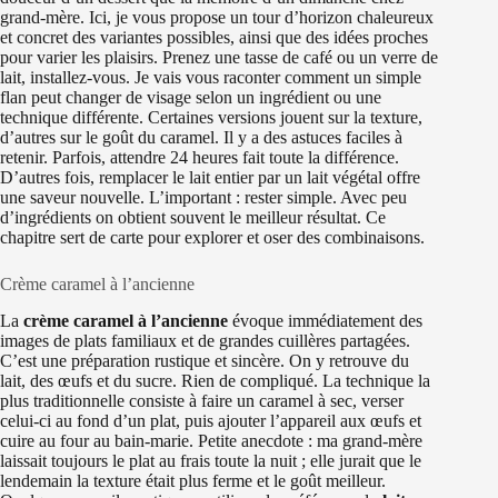
grand‑mère. Ici, je vous propose un tour d’horizon chaleureux
et concret des variantes possibles, ainsi que des idées proches
pour varier les plaisirs. Prenez une tasse de café ou un verre de
lait, installez‑vous. Je vais vous raconter comment un simple
flan peut changer de visage selon un ingrédient ou une
technique différente. Certaines versions jouent sur la texture,
d’autres sur le goût du caramel. Il y a des astuces faciles à
retenir. Parfois, attendre 24 heures fait toute la différence.
D’autres fois, remplacer le lait entier par un lait végétal offre
une saveur nouvelle. L’important : rester simple. Avec peu
d’ingrédients on obtient souvent le meilleur résultat. Ce
chapitre sert de carte pour explorer et oser des combinaisons.
Crème caramel à l’ancienne
La
crème caramel à l’ancienne
évoque immédiatement des
images de plats familiaux et de grandes cuillères partagées.
C’est une préparation rustique et sincère. On y retrouve du
lait, des œufs et du sucre. Rien de compliqué. La technique la
plus traditionnelle consiste à faire un caramel à sec, verser
celui‑ci au fond d’un plat, puis ajouter l’appareil aux œufs et
cuire au four au bain‑marie. Petite anecdote : ma grand‑mère
laissait toujours le plat au frais toute la nuit ; elle jurait que le
lendemain la texture était plus ferme et le goût meilleur.