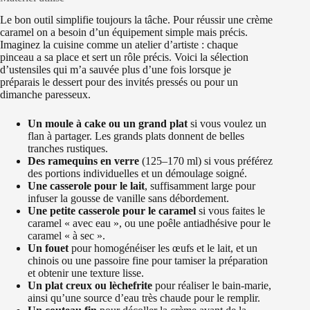
Le bon outil simplifie toujours la tâche. Pour réussir une crème
caramel on a besoin d’un équipement simple mais précis.
Imaginez la cuisine comme un atelier d’artiste : chaque
pinceau a sa place et sert un rôle précis. Voici la sélection
d’ustensiles qui m’a sauvée plus d’une fois lorsque je
préparais le dessert pour des invités pressés ou pour un
dimanche paresseux.
Un moule à cake ou un grand plat
si vous voulez un
flan à partager. Les grands plats donnent de belles
tranches rustiques.
Des ramequins en verre
(125–170 ml) si vous préférez
des portions individuelles et un démoulage soigné.
Une casserole pour le lait
, suffisamment large pour
infuser la gousse de vanille sans débordement.
Une petite casserole pour le caramel
si vous faites le
caramel « avec eau », ou une poêle antiadhésive pour le
caramel « à sec ».
Un fouet
pour homogénéiser les œufs et le lait, et un
chinois ou une passoire fine pour tamiser la préparation
et obtenir une texture lisse.
Un plat creux ou lèchefrite
pour réaliser le bain-marie,
ainsi qu’une source d’eau très chaude pour le remplir.