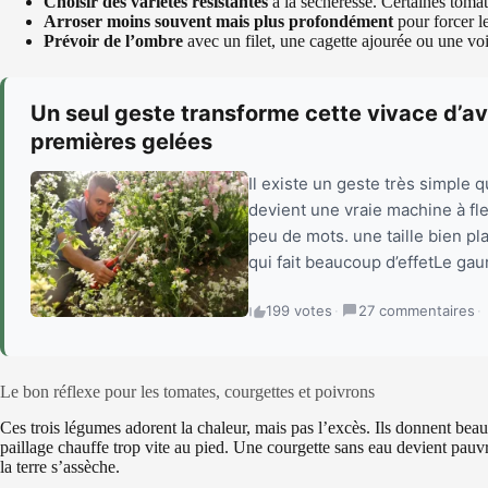
Choisir des variétés résistantes
à la sécheresse. Certaines tomat
Arroser moins souvent mais plus profondément
pour forcer l
Prévoir de l’ombre
avec un filet, une cagette ajourée ou une voi
Un seul geste transforme cette vivace d’avr
premières gelées
Il existe un geste très simple q
devient une vraie machine à fl
peu de mots. une taille bien p
qui fait beaucoup d’effetLe gau
199 votes
·
27 commentaires
·
Le bon réflexe pour les tomates, courgettes et poivrons
Ces trois légumes adorent la chaleur, mais pas l’excès. Ils donnent be
paillage chauffe trop vite au pied. Une courgette sans eau devient pauvr
la terre s’assèche.