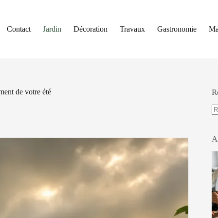
Contact
Jardin
Décoration
Travaux
Gastronomie
Ma
iment de votre été
R
A
ré
A