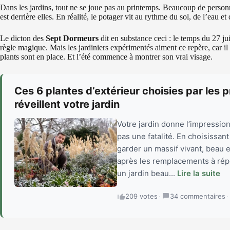
Dans les jardins, tout ne se joue pas au printemps. Beaucoup de personn
est derrière elles. En réalité, le potager vit au rythme du sol, de l’eau e
Le dicton des
Sept Dormeurs
dit en substance ceci : le temps du 27 j
règle magique. Mais les jardiniers expérimentés aiment ce repère, car i
plants sont en place. Et l’été commence à montrer son vrai visage.
Ces 6 plantes d’extérieur choisies par les p
réveillent votre jardin
Votre jardin donne l’impression
pas une fatalité. En choisissan
garder un massif vivant, beau e
après les remplacements à répét
un jardin beau...
Lire la suite
209 votes
·
34 commentaires
·