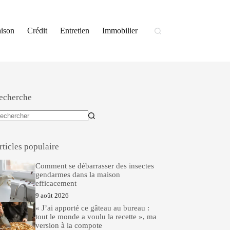
ison
Crédit
Entretien
Immobilier
echerche
ucun
sultat
rticles populaire
Comment se débarrasser des insectes
gendarmes dans la maison
efficacement
9 août 2026
« J’ai apporté ce gâteau au bureau :
tout le monde a voulu la recette », ma
version à la compote