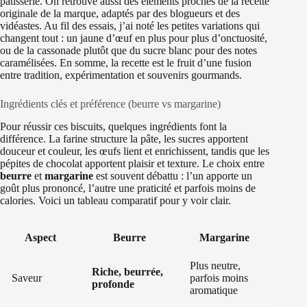
pâtisserie. On retrouve aussi des éléments proches de la recette
originale de la marque, adaptés par des blogueurs et des
vidéastes. Au fil des essais, j’ai noté les petites variations qui
changent tout : un jaune d’œuf en plus pour plus d’onctuosité,
ou de la cassonade plutôt que du sucre blanc pour des notes
caramélisées. En somme, la recette est le fruit d’une fusion
entre tradition, expérimentation et souvenirs gourmands.
Ingrédients clés et préférence (beurre vs margarine)
Pour réussir ces biscuits, quelques ingrédients font la
différence. La farine structure la pâte, les sucres apportent
douceur et couleur, les œufs lient et enrichissent, tandis que les
pépites de chocolat apportent plaisir et texture. Le choix entre
beurre
et
margarine
est souvent débattu : l’un apporte un
goût plus prononcé, l’autre une praticité et parfois moins de
calories. Voici un tableau comparatif pour y voir clair.
Aspect
Beurre
Margarine
Plus neutre,
Riche, beurrée,
Saveur
parfois moins
profonde
aromatique