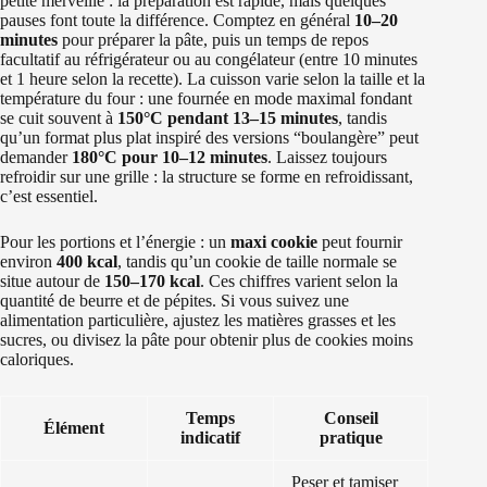
petite merveille : la préparation est rapide, mais quelques
pauses font toute la différence. Comptez en général
10–20
minutes
pour préparer la pâte, puis un temps de repos
facultatif au réfrigérateur ou au congélateur (entre 10 minutes
et 1 heure selon la recette). La cuisson varie selon la taille et la
température du four : une fournée en mode maximal fondant
se cuit souvent à
150°C pendant 13–15 minutes
, tandis
qu’un format plus plat inspiré des versions “boulangère” peut
demander
180°C pour 10–12 minutes
. Laissez toujours
refroidir sur une grille : la structure se forme en refroidissant,
c’est essentiel.
Pour les portions et l’énergie : un
maxi cookie
peut fournir
environ
400 kcal
, tandis qu’un cookie de taille normale se
situe autour de
150–170 kcal
. Ces chiffres varient selon la
quantité de beurre et de pépites. Si vous suivez une
alimentation particulière, ajustez les matières grasses et les
sucres, ou divisez la pâte pour obtenir plus de cookies moins
caloriques.
Temps
Conseil
Élément
indicatif
pratique
Peser et tamiser