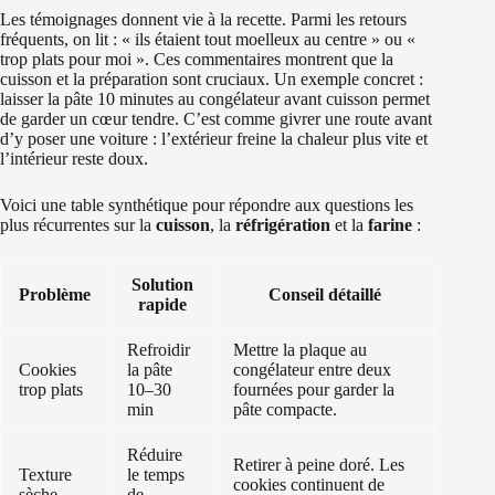
Les témoignages donnent vie à la recette. Parmi les retours
fréquents, on lit : « ils étaient tout moelleux au centre » ou «
trop plats pour moi ». Ces commentaires montrent que la
cuisson et la préparation sont cruciaux. Un exemple concret :
laisser la pâte 10 minutes au congélateur avant cuisson permet
de garder un cœur tendre. C’est comme givrer une route avant
d’y poser une voiture : l’extérieur freine la chaleur plus vite et
l’intérieur reste doux.
Voici une table synthétique pour répondre aux questions les
plus récurrentes sur la
cuisson
, la
réfrigération
et la
farine
:
Solution
Problème
Conseil détaillé
rapide
Refroidir
Mettre la plaque au
Cookies
la pâte
congélateur entre deux
trop plats
10–30
fournées pour garder la
min
pâte compacte.
Réduire
Retirer à peine doré. Les
Texture
le temps
cookies continuent de
sèche
de