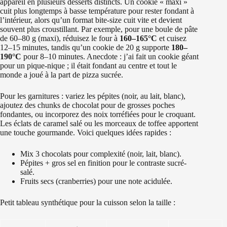
appareil en plusieurs desserts distincts. Un cookie « maxi »
cuit plus longtemps à basse température pour rester fondant à
l’intérieur, alors qu’un format bite-size cuit vite et devient
souvent plus croustillant. Par exemple, pour une boule de pâte
de 60–80 g (maxi), réduisez le four à
160–165°C
et cuisez
12–15 minutes, tandis qu’un cookie de 20 g supporte
180–
190°C
pour 8–10 minutes. Anecdote : j’ai fait un cookie géant
pour un pique-nique ; il était fondant au centre et tout le
monde a joué à la part de pizza sucrée.
Pour les garnitures : variez les pépites (noir, au lait, blanc),
ajoutez des chunks de chocolat pour de grosses poches
fondantes, ou incorporez des noix torréfiées pour le croquant.
Les éclats de caramel salé ou les morceaux de toffee apportent
une touche gourmande. Voici quelques idées rapides :
Mix 3 chocolats pour complexité (noir, lait, blanc).
Pépites + gros sel en finition pour le contraste sucré-
salé.
Fruits secs (cranberries) pour une note acidulée.
Petit tableau synthétique pour la cuisson selon la taille :