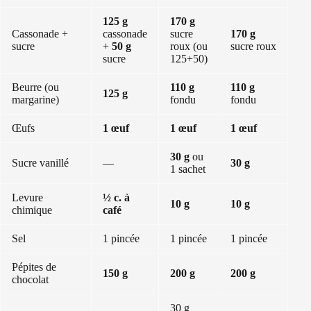
125 g
170 g
Cassonade +
cassonade
sucre
170 g
sucre
+
50 g
roux (ou
sucre roux
sucre
125+50)
Beurre (ou
110 g
110 g
125 g
margarine)
fondu
fondu
Œufs
1 œuf
1 œuf
1 œuf
30 g
ou
Sucre vanillé
—
30 g
1 sachet
Levure
½ c. à
10 g
10 g
chimique
café
Sel
1 pincée
1 pincée
1 pincée
Pépites de
150 g
200 g
200 g
chocolat
30 g