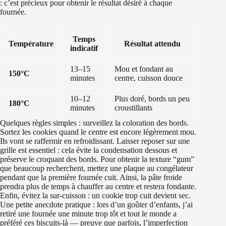
: c’est précieux pour obtenir le résultat désiré à chaque
fournée.
Temps
Température
Résultat attendu
indicatif
13–15
Mou et fondant au
150°C
minutes
centre, cuisson douce
10–12
Plus doré, bords un peu
180°C
minutes
croustillants
Quelques règles simples : surveillez la coloration des bords.
Sortez les cookies quand le centre est encore légèrement mou.
Ils vont se raffermir en refroidissant. Laisser reposer sur une
grille est essentiel : cela évite la condensation dessous et
préserve le croquant des bords. Pour obtenir la texture “gum”
que beaucoup recherchent, mettez une plaque au congélateur
pendant que la première fournée cuit. Ainsi, la pâte froide
prendra plus de temps à chauffer au centre et restera fondante.
Enfin, évitez la sur-cuisson : un cookie trop cuit devient sec.
Une petite anecdote pratique : lors d’un goûter d’enfants, j’ai
retiré une fournée une minute trop tôt et tout le monde a
préféré ces biscuits-là — preuve que parfois, l’imperfection