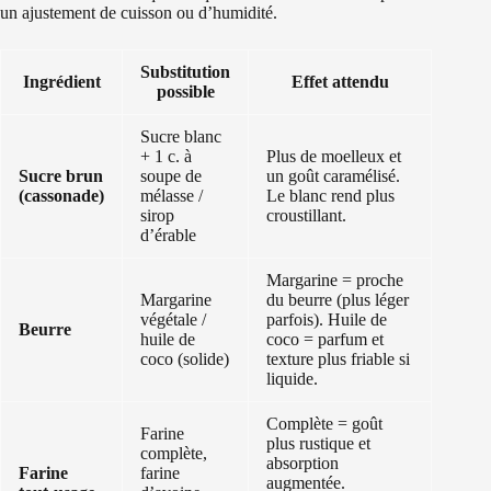
un ajustement de cuisson ou d’humidité.
Substitution
Ingrédient
Effet attendu
possible
Sucre blanc
+ 1 c. à
Plus de moelleux et
Sucre brun
soupe de
un goût caramélisé.
(cassonade)
mélasse /
Le blanc rend plus
sirop
croustillant.
d’érable
Margarine = proche
Margarine
du beurre (plus léger
végétale /
parfois). Huile de
Beurre
huile de
coco = parfum et
coco (solide)
texture plus friable si
liquide.
Complète = goût
Farine
plus rustique et
complète,
absorption
Farine
farine
augmentée.