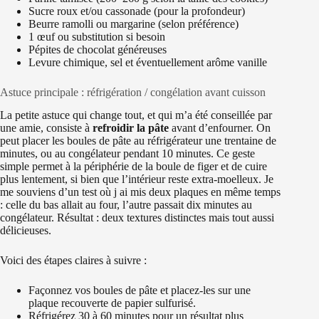
Sucre roux et/ou cassonade (pour la profondeur)
Beurre ramolli ou margarine (selon préférence)
1 œuf ou substitution si besoin
Pépites de chocolat généreuses
Levure chimique, sel et éventuellement arôme vanille
Astuce principale : réfrigération / congélation avant cuisson
La petite astuce qui change tout, et qui m’a été conseillée par
une amie, consiste à
refroidir la pâte
avant d’enfourner. On
peut placer les boules de pâte au réfrigérateur une trentaine de
minutes, ou au congélateur pendant 10 minutes. Ce geste
simple permet à la périphérie de la boule de figer et de cuire
plus lentement, si bien que l’intérieur reste extra-moelleux. Je
me souviens d’un test où j ai mis deux plaques en même temps
: celle du bas allait au four, l’autre passait dix minutes au
congélateur. Résultat : deux textures distinctes mais tout aussi
délicieuses.
Voici des étapes claires à suivre :
Façonnez vos boules de pâte et placez-les sur une
plaque recouverte de papier sulfurisé.
Réfrigérez 30 à 60 minutes pour un résultat plus