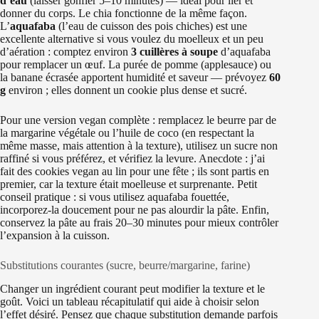
d’eau
(laisser gonfler 5–10 minutes) — idéal pour lier et
donner du corps. Le chia fonctionne de la même façon.
L’
aquafaba
(l’eau de cuisson des pois chiches) est une
excellente alternative si vous voulez du moelleux et un peu
d’aération : comptez environ
3 cuillères à soupe
d’aquafaba
pour remplacer un œuf. La purée de pomme (applesauce) ou
la banane écrasée apportent humidité et saveur — prévoyez
60
g
environ ; elles donnent un cookie plus dense et sucré.
Pour une version vegan complète : remplacez le beurre par de
la margarine végétale ou l’huile de coco (en respectant la
même masse, mais attention à la texture), utilisez un sucre non
raffiné si vous préférez, et vérifiez la levure. Anecdote : j’ai
fait des cookies vegan au lin pour une fête ; ils sont partis en
premier, car la texture était moelleuse et surprenante. Petit
conseil pratique : si vous utilisez aquafaba fouettée,
incorporez-la doucement pour ne pas alourdir la pâte. Enfin,
conservez la pâte au frais 20–30 minutes pour mieux contrôler
l’expansion à la cuisson.
Substitutions courantes (sucre, beurre/margarine, farine)
Changer un ingrédient courant peut modifier la texture et le
goût. Voici un tableau récapitulatif qui aide à choisir selon
l’effet désiré. Pensez que chaque substitution demande parfois