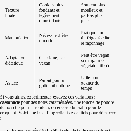
Cookies plus
Souvent plus
Texture
fondants et
moelleux et
finale
légèrement
parfois plus
croustillants
plats
Pratique hors
Nécessite d’être
Manipulation
du frigo, facilite
ramolli
le façonnage
Peut être vegan
Adaptation
Classique, pas
si margarine
diététique
vegan
végétale utilisée
Utile pour
Parfait pour un
Astuce
gagner du
goût authentique
temps
Si vous aimez expérimenter, essayez ces variations :
cassonade
pour des notes caramélisées, une touche de poudre
de noisette pour la rondeur, ou encore du pralin pour le
croquant. Voici une liste d’ingrédients essentiels pour démarrer
:
Farine tamisée (200–260 g selon la taille des cookies)