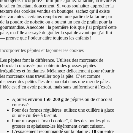
homogène. Incorporez l’œuf puis ajoutez la farine, la levure et
le sel en fouettant doucement. Si vous souhaitez approcher la
texture des cookies vendus en boutique, sachez qu’il existe
des variantes : certains remplacent une partie de la farine par
de la poudre de noisette ou ajoutent un peu de pralin pour la
gourmandise. Anecdote : la première fois que j’ai préparé cette
pâte, ma fille a essayé de goûter la spatule avant que j’ai fini
— preuve que l’odeur attire toujours les enfants !
Incorporer les pépites et façonner les cookies
Les pépites font la différence. Utilisez des morceaux de
chocolat concassés pour obtenir des grosses pépites
irrégulières et fondantes. Mélangez délicatement pour répartir
les morceaux sans travailler trop la pâte. C’est comme
disperser des petites îles de chocolat dans une mer de pâte :
l’idée est d’en avoir partout, mais sans uniformiser à l’excès.
Ajoutez environ
150–200 g
de pépites ou de chocolat
concassé.
Pour des formes régulières, utilisez une cuillère à glace
ou une cuillère à biscuit.
Pour un aspect “maxi cookie”, faites des boules plus
grosses et aplatissez-les légèrement avant cuisson.
L’espacement recommandé sur la plaque :
10 cm
entre