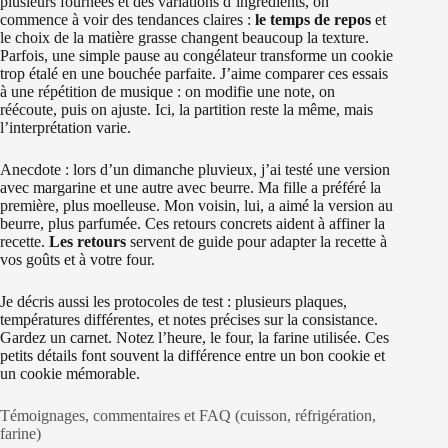
plusieurs fournées et des variations d’ingrédients, on
commence à voir des tendances claires :
le temps de repos
et
le choix de la matière grasse changent beaucoup la texture.
Parfois, une simple pause au congélateur transforme un cookie
trop étalé en une bouchée parfaite. J’aime comparer ces essais
à une répétition de musique : on modifie une note, on
réécoute, puis on ajuste. Ici, la partition reste la même, mais
l’interprétation varie.
Anecdote : lors d’un dimanche pluvieux, j’ai testé une version
avec margarine et une autre avec beurre. Ma fille a préféré la
première, plus moelleuse. Mon voisin, lui, a aimé la version au
beurre, plus parfumée. Ces retours concrets aident à affiner la
recette.
Les retours
servent de guide pour adapter la recette à
vos goûts et à votre four.
Je décris aussi les protocoles de test : plusieurs plaques,
températures différentes, et notes précises sur la consistance.
Gardez un carnet. Notez l’heure, le four, la farine utilisée. Ces
petits détails font souvent la différence entre un bon cookie et
un cookie mémorable.
Témoignages, commentaires et FAQ (cuisson, réfrigération,
farine)