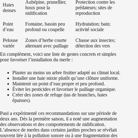
Aubépine, prunellier,
Protection contre les
Haies
houx pour la
prédateurs; sites de
denses
nidification
reproduction
Point
Fontaine, bassin peu
Hydratation; bain;
d’eau
profond ou coupelle
activité sociale
Pelouse
Zones d’herbe courte
Chasse aux insectes;
variée
alternant avec paillage
détection des vers
En complément, voici une liste de gestes concrets et simples
pour favoriser l’installation du merle :
Planter au moins un arbre fruitier adapté au climat local.
Installer une haie mixte plutôt qu’une clôture uniforme.
Maintenir un point d’eau propre et peu profond.
Éviter les pesticides et favoriser le paillage organique.
Créer des zones de refuge (tas de branches, haies
épaisses).
Paul a expérimenté ces recommandations sur une période de
deux ans. Dès la première saison, il a noté une augmentation
des observations et des comportements de nidification.
L’absence de merles dans certains jardins proches se révélait
souvent liée à la pollution sonore ou à une fragmentation des