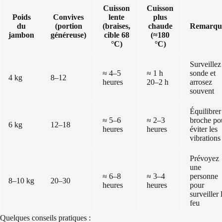
Cuisson
Cuisson
Poids
Convives
lente
plus
du
(portion
(braises,
chaude
Remarqu
jambon
généreuse)
cible 68
(≈180
°C)
°C)
Surveillez
≈ 4–5
≈ 1 h
sonde et
4 kg
8–12
heures
20–2 h
arrosez
souvent
Équilibrer
≈ 5–6
≈ 2–3
broche po
6 kg
12–18
heures
heures
éviter les
vibrations
Prévoyez
une
≈ 6–8
≈ 3–4
personne
8–10 kg
20–30
heures
heures
pour
surveiller 
feu
Quelques conseils pratiques :