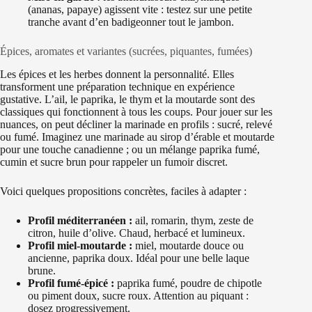
(ananas, papaye) agissent vite : testez sur une petite
tranche avant d’en badigeonner tout le jambon.
Épices, aromates et variantes (sucrées, piquantes, fumées)
Les épices et les herbes donnent la personnalité. Elles
transforment une préparation technique en expérience
gustative. L’ail, le paprika, le thym et la moutarde sont des
classiques qui fonctionnent à tous les coups. Pour jouer sur les
nuances, on peut décliner la marinade en profils : sucré, relevé
ou fumé. Imaginez une marinade au sirop d’érable et moutarde
pour une touche canadienne ; ou un mélange paprika fumé,
cumin et sucre brun pour rappeler un fumoir discret.
Voici quelques propositions concrètes, faciles à adapter :
Profil méditerranéen :
ail, romarin, thym, zeste de
citron, huile d’olive. Chaud, herbacé et lumineux.
Profil miel-moutarde :
miel, moutarde douce ou
ancienne, paprika doux. Idéal pour une belle laque
brune.
Profil fumé-épicé :
paprika fumé, poudre de chipotle
ou piment doux, sucre roux. Attention au piquant :
dosez progressivement.