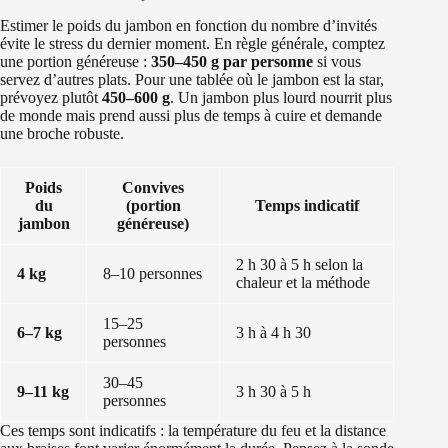
Estimer le poids du jambon en fonction du nombre d’invités
évite le stress du dernier moment. En règle générale, comptez
une portion généreuse :
350–450 g par personne
si vous
servez d’autres plats. Pour une tablée où le jambon est la star,
prévoyez plutôt
450–600 g
. Un jambon plus lourd nourrit plus
de monde mais prend aussi plus de temps à cuire et demande
une broche robuste.
Poids
Convives
du
(portion
Temps indicatif
jambon
généreuse)
2 h 30 à 5 h selon la
4 kg
8–10 personnes
chaleur et la méthode
15–25
6–7 kg
3 h à 4 h 30
personnes
30–45
9–11 kg
3 h 30 à 5 h
personnes
Ces temps sont indicatifs : la température du feu et la distance