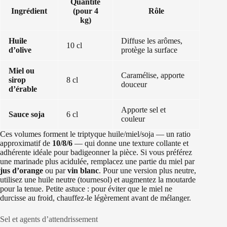
Quantité
Ingrédient
(pour 4
Rôle
kg)
Huile
Diffuse les arômes,
10 cl
d’olive
protège la surface
Miel ou
Caramélise, apporte
sirop
8 cl
douceur
d’érable
Apporte sel et
Sauce soja
6 cl
couleur
Ces volumes forment le triptyque huile/miel/soja — un ratio
approximatif de
10/8/6
— qui donne une texture collante et
adhérente idéale pour badigeonner la pièce. Si vous préférez
une marinade plus acidulée, remplacez une partie du miel par
jus d’orange
ou par
vin blanc
. Pour une version plus neutre,
utilisez une huile neutre (tournesol) et augmentez la moutarde
pour la tenue. Petite astuce : pour éviter que le miel ne
durcisse au froid, chauffez-le légèrement avant de mélanger.
Sel et agents d’attendrissement