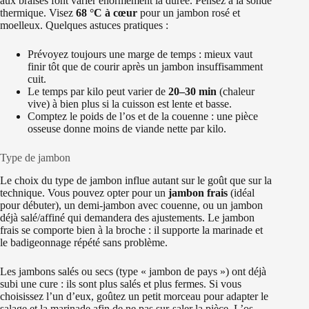
aux braises font varier énormément la durée. Pensez à la sonde
thermique. Visez
68 °C à cœur
pour un jambon rosé et
moelleux. Quelques astuces pratiques :
Prévoyez toujours une marge de temps : mieux vaut
finir tôt que de courir après un jambon insuffisamment
cuit.
Le temps par kilo peut varier de
20–30 min
(chaleur
vive) à bien plus si la cuisson est lente et basse.
Comptez le poids de l’os et de la couenne : une pièce
osseuse donne moins de viande nette par kilo.
Type de jambon
Le choix du type de jambon influe autant sur le goût que sur la
technique. Vous pouvez opter pour un
jambon frais
(idéal
pour débuter), un demi-jambon avec couenne, ou un jambon
déjà salé/affiné qui demandera des ajustements. Le jambon
frais se comporte bien à la broche : il supporte la marinade et
le badigeonnage répété sans problème.
Les jambons salés ou secs (type « jambon de pays ») ont déjà
subi une cure : ils sont plus salés et plus fermes. Si vous
choisissez l’un d’eux, goûtez un petit morceau pour adapter le
salage et la marinade afin de ne pas sur-saler la pièce. L’os