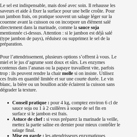
Le sel est indispensable, mais dosé avec soin. Il rehausse les
saveurs et aide à fixer la surface pour une belle croûte. Pour
un jambon frais, on pratique souvent un salage léger sur la
couenne avant la cuisson ou on incorpore un élément salé
directement dans la marinade, comme la
sauce soja
mentionnée ci‑dessus. Attention : si le jambon est déjà salé
(type jambon de pays), réduisez ou supprimez le sel de la
préparation.
Pour l’attendrissement, plusieurs options s’offrent à vous. Le
miel et le jus d’agrume sont doux et sûrs. Les enzymes
contenus dans l’ananas ou la papaye travaillent vite, parfois
trop : ils peuvent rendre la chair
molle
si on insiste. Utilisez
ces fruits en quantité limitée et sur une courte durée. Le vin
blanc, la bière ou un bouillon acide éclairent la cuisson sans
dégrader la texture.
Conseil pratique :
pour 4 kg, comptez environ 6 cl de
sauce soja ou 1 à 2 cuillères à soupe de sel fin en
surface si le jambon est frais.
Astuce de chef :
si vous préparez la marinade la veille,
mettez la partie saline en dernier pour mieux contrôler le
salage final.
Mise en garde :
les attendrisseurs enzymatiques