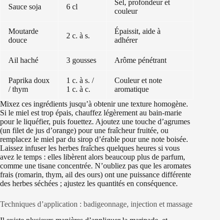
Sel, profondeur et
Sauce soja
6 cl
couleur
Moutarde
Épaissit, aide à
2 c. à s.
douce
adhérer
Ail haché
3 gousses
Arôme pénétrant
Paprika doux
1 c. à s. /
Couleur et note
/ thym
1 c. à c.
aromatique
Mixez ces ingrédients jusqu’à obtenir une texture homogène.
Si le miel est trop épais, chauffez légèrement au bain-marie
pour le liquéfier, puis fouettez. Ajoutez une touche d’agrumes
(un filet de jus d’orange) pour une fraîcheur fruitée, ou
remplacez le miel par du sirop d’érable pour une note boisée.
Laissez infuser les herbes fraîches quelques heures si vous
avez le temps : elles libèrent alors beaucoup plus de parfum,
comme une tisane concentrée. N’oubliez pas que les aromates
frais (romarin, thym, ail des ours) ont une puissance différente
des herbes séchées ; ajustez les quantités en conséquence.
Techniques d’application : badigeonnage, injection et massage