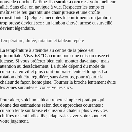
nouvelle couche d’arôme.
La sonde à cœur
est votre meilleur
allié. Sans elle, on navigue à vue. Respecter les temps et
maîtriser le feu garantit une chair juteuse et une croûte
croustillante. Quelques anecdotes le confirment : un jambon
trop pressé devient sec ; un jambon choyé, arrosé et surveillé
devient légendaire.
Température, durée, rotation et tableau repère
La température à atteindre au centre de la pièce est
primordiale. Visez
68 °C à cœur
pour une cuisson rosée et
juteuse. Si vous préférez bien cuit, montez davantage, mais
attention au dessèchement. La durée dépend du mode de
cuisson : feu vif et plus court ou braise lente et longue. La
rotation doit être régulière, sans à-coups, pour répartir la
chaleur de façon homogène. Tourner la broche lentement évite
les zones surcuites et conserve les sucs.
Pour aider, voici un tableau repère simple et pratique qui
donne des estimations selon deux approches courantes :
cuisson lente sur braise et cuisson à chaleur plus vive. Ces
chiffres restent indicatifs ; adaptez-les avec votre sonde et
votre jugement.