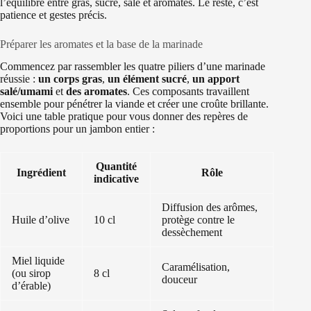
l’équilibre entre gras, sucré, salé et aromates. Le reste, c’est
patience et gestes précis.
Préparer les aromates et la base de la marinade
Commencez par rassembler les quatre piliers d’une marinade
réussie :
un corps gras
,
un élément sucré
,
un apport
salé/umami
et
des aromates
. Ces composants travaillent
ensemble pour pénétrer la viande et créer une croûte brillante.
Voici une table pratique pour vous donner des repères de
proportions pour un jambon entier :
Quantité
Ingrédient
Rôle
indicative
Diffusion des arômes,
Huile d’olive
10 cl
protège contre le
dessèchement
Miel liquide
Caramélisation,
(ou sirop
8 cl
douceur
d’érable)