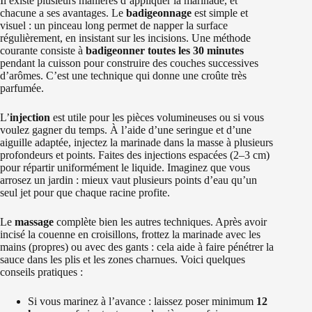
Il existe plusieurs manières d’appliquer la marinade, et
chacune a ses avantages. Le
badigeonnage
est simple et
visuel : un pinceau long permet de napper la surface
régulièrement, en insistant sur les incisions. Une méthode
courante consiste à
badigeonner toutes les 30 minutes
pendant la cuisson pour construire des couches successives
d’arômes. C’est une technique qui donne une croûte très
parfumée.
L’
injection
est utile pour les pièces volumineuses ou si vous
voulez gagner du temps. À l’aide d’une seringue et d’une
aiguille adaptée, injectez la marinade dans la masse à plusieurs
profondeurs et points. Faites des injections espacées (2–3 cm)
pour répartir uniformément le liquide. Imaginez que vous
arrosez un jardin : mieux vaut plusieurs points d’eau qu’un
seul jet pour que chaque racine profite.
Le
massage
complète bien les autres techniques. Après avoir
incisé la couenne en croisillons, frottez la marinade avec les
mains (propres) ou avec des gants : cela aide à faire pénétrer la
sauce dans les plis et les zones charnues. Voici quelques
conseils pratiques :
Si vous marinez à l’avance : laissez poser minimum
12