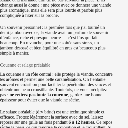
change aussi la donne : une pièce avec os donnera une viande
plus aromatique, mais elle sera plus lourde et parfois plus
compliquée à fixer sur la broche.
Un souvenir personnel : la première fois que j’ai tourné un
demi-jambon avec os, la viande avait un parfum de souvenir
d’enfance, riche et presque beurré — c’est l’os qui fait
beaucoup. En revanche, pour une soirée sans stress, un
jambon désossé et bien équilibré en gras est beaucoup plus
simple à manier.
Couenne et salage préalable
La couenne a un rôle central : elle protège la viande, concentre
les arômes et permet une belle caramélisation. On l’entaille
souvent en croisillon pour faciliter la pénétration des sauces et
obtenir une peau croustillante. Toutefois, ne vous précipitez
pas :
ne retirez pas toute la couenne
, gardez une bonne
épaisseur pour éviter que la viande ne sèche.
Le salage préalable (dry brine) est une technique simple et
efficace. Frottez légèrement la surface avec du sel, laissez
reposer sur une grille au frais pendant
6 à 12 heures
. Ce repos
sèche la peau, ce qui favorise la coloration et le croustillant. Si