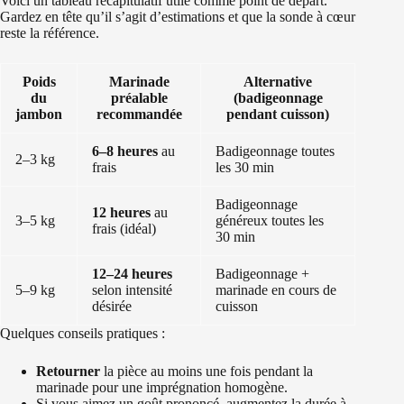
Voici un tableau récapitulatif utile comme point de départ.
Gardez en tête qu’il s’agit d’estimations et que la sonde à cœur
reste la référence.
Poids
Marinade
Alternative
du
préalable
(badigeonnage
jambon
recommandée
pendant cuisson)
6–8 heures
au
Badigeonnage toutes
2–3 kg
frais
les 30 min
Badigeonnage
12 heures
au
3–5 kg
généreux toutes les
frais (idéal)
30 min
12–24 heures
Badigeonnage +
5–9 kg
selon intensité
marinade en cours de
désirée
cuisson
Quelques conseils pratiques :
Retourner
la pièce au moins une fois pendant la
marinade pour une imprégnation homogène.
Si vous aimez un goût prononcé, augmentez la durée à