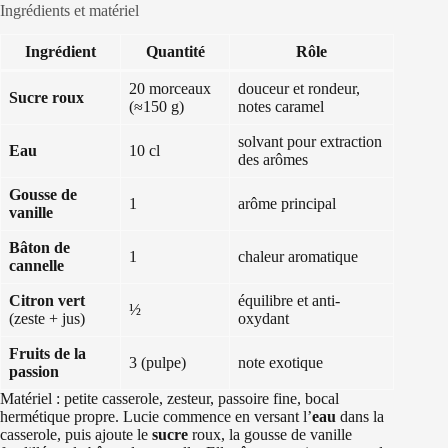
Ingrédients et matériel
Ingrédient
Quantité
Rôle
20 morceaux
douceur et rondeur,
Sucre roux
(≈150 g)
notes caramel
solvant pour extraction
Eau
10 cl
des arômes
Gousse de
1
arôme principal
vanille
Bâton de
1
chaleur aromatique
cannelle
Citron vert
équilibre et anti-
½
(zeste + jus)
oxydant
Fruits de la
3 (pulpe)
note exotique
passion
Matériel : petite casserole, zesteur, passoire fine, bocal
hermétique propre. Lucie commence en versant l’
eau
dans la
casserole, puis ajoute le
sucre
roux, la gousse de vanille