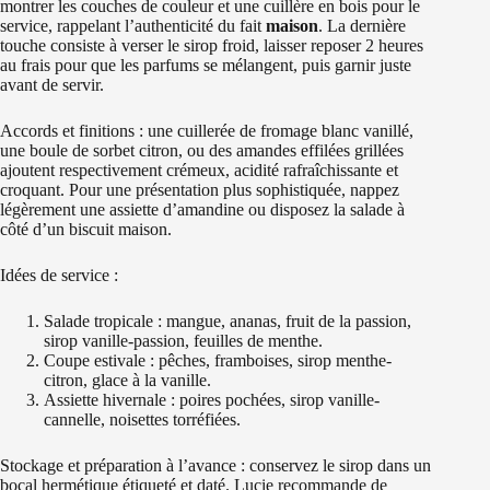
montrer les couches de couleur et une cuillère en bois pour le
service, rappelant l’authenticité du fait
maison
. La dernière
touche consiste à verser le sirop froid, laisser reposer 2 heures
au frais pour que les parfums se mélangent, puis garnir juste
avant de servir.
Accords et finitions : une cuillerée de fromage blanc vanillé,
une boule de sorbet citron, ou des amandes effilées grillées
ajoutent respectivement crémeux, acidité rafraîchissante et
croquant. Pour une présentation plus sophistiquée, nappez
légèrement une assiette d’amandine ou disposez la salade à
côté d’un biscuit maison.
Idées de service :
Salade tropicale : mangue, ananas, fruit de la passion,
sirop vanille-passion, feuilles de menthe.
Coupe estivale : pêches, framboises, sirop menthe-
citron, glace à la vanille.
Assiette hivernale : poires pochées, sirop vanille-
cannelle, noisettes torréfiées.
Stockage et préparation à l’avance : conservez le sirop dans un
bocal hermétique étiqueté et daté. Lucie recommande de