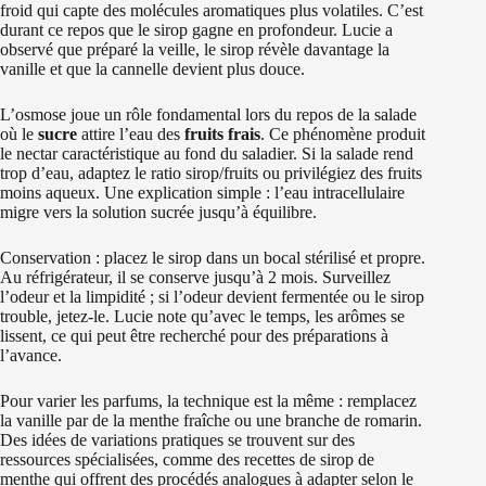
froid qui capte des molécules aromatiques plus volatiles. C’est
durant ce repos que le sirop gagne en profondeur. Lucie a
observé que préparé la veille, le sirop révèle davantage la
vanille et que la cannelle devient plus douce.
L’osmose joue un rôle fondamental lors du repos de la salade
où le
sucre
attire l’eau des
fruits frais
. Ce phénomène produit
le nectar caractéristique au fond du saladier. Si la salade rend
trop d’eau, adaptez le ratio sirop/fruits ou privilégiez des fruits
moins aqueux. Une explication simple : l’eau intracellulaire
migre vers la solution sucrée jusqu’à équilibre.
Conservation : placez le sirop dans un bocal stérilisé et propre.
Au réfrigérateur, il se conserve jusqu’à 2 mois. Surveillez
l’odeur et la limpidité ; si l’odeur devient fermentée ou le sirop
trouble, jetez-le. Lucie note qu’avec le temps, les arômes se
lissent, ce qui peut être recherché pour des préparations à
l’avance.
Pour varier les parfums, la technique est la même : remplacez
la vanille par de la menthe fraîche ou une branche de romarin.
Des idées de variations pratiques se trouvent sur des
ressources spécialisées, comme des recettes de sirop de
menthe qui offrent des procédés analogues à adapter selon le