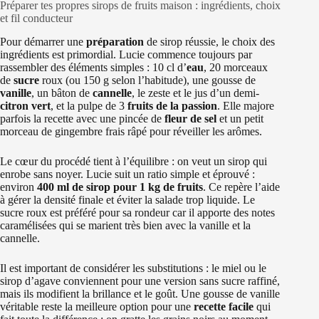
Préparer tes propres sirops de fruits maison : ingrédients, choix
et fil conducteur
Pour démarrer une
préparation
de sirop réussie, le choix des
ingrédients est primordial. Lucie commence toujours par
rassembler des éléments simples : 10 cl d’
eau
, 20 morceaux
de
sucre
roux (ou 150 g selon l’habitude), une gousse de
vanille
, un bâton de
cannelle
, le zeste et le jus d’un demi-
citron vert
, et la pulpe de 3
fruits de la passion
. Elle majore
parfois la recette avec une pincée de
fleur de sel
et un petit
morceau de gingembre frais râpé pour réveiller les arômes.
Le cœur du procédé tient à l’équilibre : on veut un sirop qui
enrobe sans noyer. Lucie suit un ratio simple et éprouvé :
environ
400 ml de sirop pour 1 kg de fruits
. Ce repère l’aide
à gérer la densité finale et éviter la salade trop liquide. Le
sucre roux est préféré pour sa rondeur car il apporte des notes
caramélisées qui se marient très bien avec la vanille et la
cannelle.
Il est important de considérer les substitutions : le miel ou le
sirop d’agave conviennent pour une version sans sucre raffiné,
mais ils modifient la brillance et le goût. Une gousse de vanille
véritable reste la meilleure option pour une
recette facile
qui