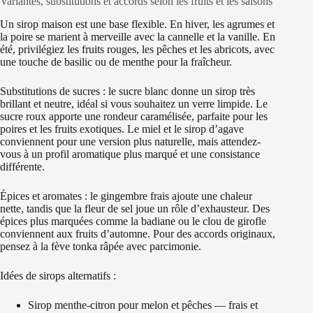
Variantes, substitutions et accords selon les fruits et les saisons
Un sirop maison est une base flexible. En hiver, les agrumes et
la poire se marient à merveille avec la cannelle et la vanille. En
été, privilégiez les fruits rouges, les pêches et les abricots, avec
une touche de basilic ou de menthe pour la fraîcheur.
Substitutions de sucres : le sucre blanc donne un sirop très
brillant et neutre, idéal si vous souhaitez un verre limpide. Le
sucre roux apporte une rondeur caramélisée, parfaite pour les
poires et les fruits exotiques. Le miel et le sirop d’agave
conviennent pour une version plus naturelle, mais attendez-
vous à un profil aromatique plus marqué et une consistance
différente.
Épices et aromates : le gingembre frais ajoute une chaleur
nette, tandis que la fleur de sel joue un rôle d’exhausteur. Des
épices plus marquées comme la badiane ou le clou de girofle
conviennent aux fruits d’automne. Pour des accords originaux,
pensez à la fève tonka râpée avec parcimonie.
Idées de sirops alternatifs :
Sirop menthe-citron pour melon et pêches — frais et