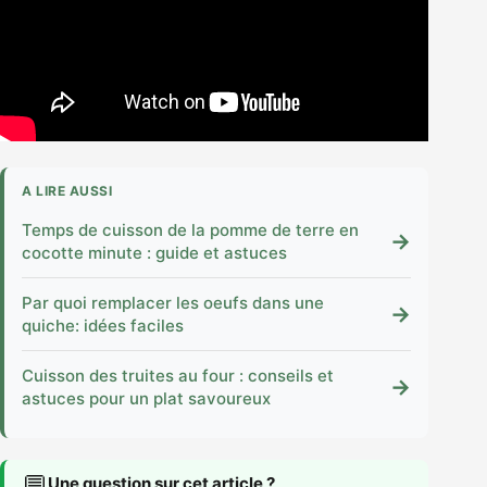
A LIRE AUSSI
Temps de cuisson de la pomme de terre en
→
cocotte minute : guide et astuces
Par quoi remplacer les oeufs dans une
→
quiche: idées faciles
Cuisson des truites au four : conseils et
→
astuces pour un plat savoureux
💬
Une question sur cet article ?