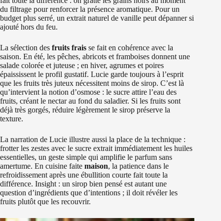
fait toute la différence : on gratte les grains noirs au moment
du filtrage pour renforcer la présence aromatique. Pour un
budget plus serré, un extrait naturel de vanille peut dépanner si
ajouté hors du feu.
La sélection des
fruits frais
se fait en cohérence avec la
saison. En été, les pêches, abricots et framboises donnent une
salade colorée et juteuse ; en hiver, agrumes et poires
épaississent le profil gustatif. Lucie garde toujours à l’esprit
que les fruits très juteux nécessitent moins de sirop. C’est là
qu’intervient la notion d’osmose : le sucre attire l’eau des
fruits, créant le nectar au fond du saladier. Si les fruits sont
déjà très gorgés, réduire légèrement le sirop préserve la
texture.
La narration de Lucie illustre aussi la place de la technique :
frotter les zestes avec le sucre extrait immédiatement les huiles
essentielles, un geste simple qui amplifie le parfum sans
amertume. En cuisine faite
maison
, la patience dans le
refroidissement après une ébullition courte fait toute la
différence. Insight : un sirop bien pensé est autant une
question d’ingrédients que d’intentions ; il doit révéler les
fruits plutôt que les recouvrir.