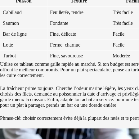
Poisson
Texture
Facili
Cabillaud
Feuilletée, tendre
Très facile
Saumon
Fondante
Très facile
Bar de ligne
Fine, délicate
Facile
Lotte
Ferme, charnue
Facile
Turbot
Fine, savoureuse
Modérée
Utilise ce tableau comme grille rapide au marché. Si ton budget est serré
offrent le meilleur compromis. Pour un plat spectaculaire, pense au turb
les cuire correctement.
La fraîcheur prime toujours. Cherche l’odeur marine légère, les yeux clai
choisis des filets, demande au poissonnier la date d’arrivage et privil
garde mieux la cuisson. Enfin, adapte ton achat au service: pour une t
pour un plat à partager, prends un bar ou une dorade entière.
Phrase-clé: choisir correctement évite déjà la plupart des ratés et te per