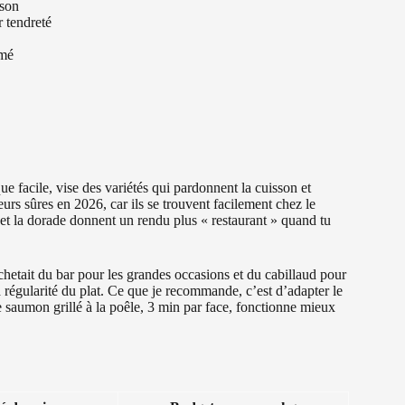
sson
r tendreté
umé
 facile, vise des variétés qui pardonnent la cuisson et
eurs sûres en 2026, car ils se trouvent facilement chez le
e et la dorade donnent un rendu plus « restaurant » quand tu
chetait du bar pour les grandes occasions et du cabillaud pour
la régularité du plat. Ce que je recommande, c’est d’adapter le
e saumon grillé à la poêle, 3 min par face, fonctionne mieux