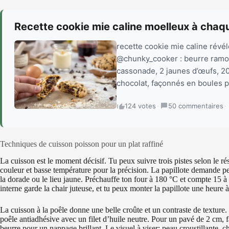
Recette cookie mie caline moelleux à cha
recette cookie mie caline révélé
@chunky_cooker : beurre ramoll
cassonade, 2 jaunes d’œufs, 20
chocolat, façonnés en boules pu
124 votes
·
50 commentaires
·
Techniques de cuisson poisson pour un plat raffiné
La cuisson est le moment décisif. Tu peux suivre trois pistes selon le rés
couleur et basse température pour la précision. La papillote demande pe
la dorade ou le lieu jaune. Préchauffe ton four à 180 °C et compte 15 à
interne garde la chair juteuse, et tu peux monter la papillote une heure 
La cuisson à la poêle donne une belle croûte et un contraste de texture
poêle antiadhésive avec un filet d’huile neutre. Pour un pavé de 2 cm, fa
beurre pour un nappage brillant. Le visuel à viser: peau croustillante, c