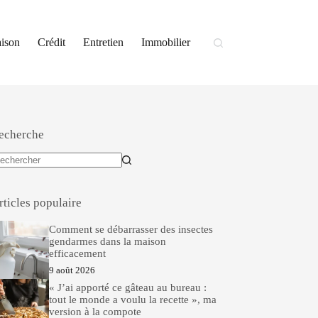
ison
Crédit
Entretien
Immobilier
echerche
ucun
sultat
rticles populaire
Comment se débarrasser des insectes
gendarmes dans la maison
efficacement
9 août 2026
« J’ai apporté ce gâteau au bureau :
tout le monde a voulu la recette », ma
version à la compote