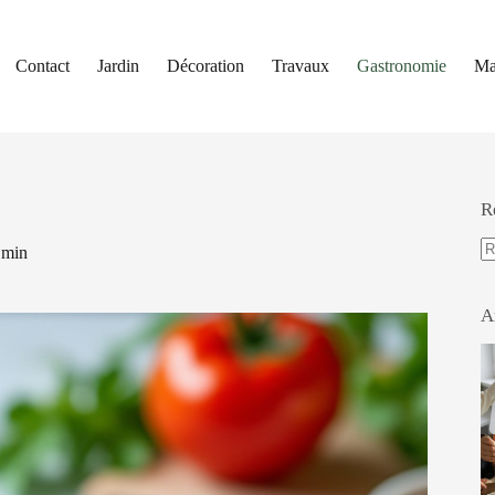
Contact
Jardin
Décoration
Travaux
Gastronomie
Ma
R
 min
A
ré
A