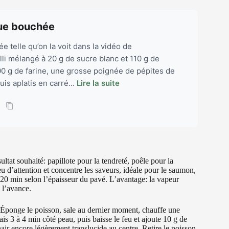
que bouchée
e telle qu’on la voit dans la vidéo de
i mélangé à 20 g de sucre blanc et 110 g de
0 g de farine, une grosse poignée de pépites de
is aplatis en carré...
Lire la suite
ultat souhaité: papillote pour la tendreté, poêle pour la
u d’attention et concentre les saveurs, idéale pour le saumon,
 20 min selon l’épaisseur du pavé. L’avantage: la vapeur
à l’avance.
. Éponge le poisson, sale au dernier moment, chauffe une
is 3 à 4 min côté peau, puis baisse le feu et ajoute 10 g de
hair encore légèrement translucide au centre. Retire le poisson