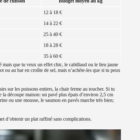
té de cuisson
Budget moyen au kg
12 à 18 €
14 à 22 €
25 à 40 €
18 à 28 €
35 à 60 €
 mais que tu veux un effet chic, le cabillaud ou le lieu jaune
ot ou au bar en croûte de sel, mais n’achète-les que si tu peux
rs sur les poissons entiers, la chair ferme au toucher. Si tu
égie la découpe maison: un pavé plus épais d’environ 2,5 cm
errine ou une mousse, le saumon en pavés marche très bien;
met d’obtenir un plat raffiné sans complications.