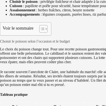
Choisir le poisson
: privilégie fraîcheur et chair adaptée à la cui
Cuisson
: papillote et poêle pour sécurité, basse température pou
Assaisonnement
: herbes fraîches, citron, beurre noisette
Accompagnements
: légumes croquants, purées lisses, riz parf
Voir le sommaire
Choisir le poisson selon l’occasion et le budget
Le choix du poisson change tout. Pour une recette poisson gastronomique
offrent une belle présentation. Le cabillaud et le saumon restent des val
poissonnier et ont des chairs qui supportent plusieurs cuissons. La lott
veux épater, mais elles peuvent coûter plus cher.
Je raconte souvent l’anecdote de Claire, une habituée du marché: elle a
les dîners de semaine. Résultat, ses invités étaient toujours surpris par 
poisson au temps que tu veux passer et au niveau d’habileté. Un filet d
qu’un poisson entier mal rôti si tu es pressé.
Tableau pratique