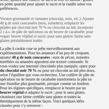
en petite quantité pour ajuster le sucre et la vanille selon vos
préférences.
Version gourmande et variantes (chocolat, noix, etc.): Ajouter
40 g de noix concassées (noix, noisettes); remplacer les
pépites par chocolat noir 70 % ou chocolat au lait; incorporer
2 c.à.s. de pâte de spéculoos ou de beurre de cacahuète; pour
vegan: beurre végétal et sucre; pour sans gluten: farine sans
gluten préalablement traitée.
La pâte à cookie crue se prête merveilleusement aux
expérimentations. Pour les amateurs d’un peu de croquant,
ajoutez
40 g de noix concassées
: noix de pécan, noisettes
torréfiées ou amandes apportent une texture contrastée. Si
vous voulez une intensité chocolatée plus marquée, optez pour
du chocolat noir 70 %
ou pour un chocolat au lait plus doux,
selon l’équilibre que vous recherchez. Une cuillère de pâte de
spéculoos ou de beurre de cacahuète transformera la pâte en
une friandise plus gourmande, presque comme un bonbon.
Pour les régimes spécifiques, remplacez le beurre par un
beurre végétal
et adaptez le sucre ; pour le sans gluten,
choisissez une farine certifiée sans gluten et traitez-la
thermiquement de la même façon. Voici quelques idées
classées pour s’y retrouver :