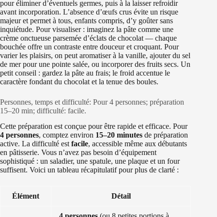
pour éliminer d’éventuels germes, puis à la laisser refroidir
avant incorporation. L’absence d’œufs crus évite un risque
majeur et permet à tous, enfants compris, d’y goûter sans
inquiétude. Pour visualiser : imaginez la pâte comme une
crème onctueuse parsemée d’éclats de chocolat — chaque
bouchée offre un contraste entre douceur et croquant. Pour
varier les plaisirs, on peut aromatiser à la vanille, ajouter du sel
de mer pour une pointe salée, ou incorporer des fruits secs. Un
petit conseil : gardez la pâte au frais; le froid accentue le
caractère fondant du chocolat et la tenue des boules.
Personnes, temps et difficulté: Pour 4 personnes; préparation
15–20 min; difficulté: facile.
Cette préparation est conçue pour être rapide et efficace. Pour
4 personnes
, comptez environ
15–20 minutes
de préparation
active. La difficulté est
facile
, accessible même aux débutants
en pâtisserie. Vous n’avez pas besoin d’équipement
sophistiqué : un saladier, une spatule, une plaque et un four
suffisent. Voici un tableau récapitulatif pour plus de clarté :
Élément
Détail
4 personnes
(ou 8 petites portions à