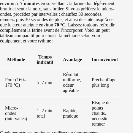
environ
5–7 minutes
en surveillant : la farine doit légèrement
brunir et sentir la noix, sans brûler. Si vous préférez le micro-
ondes, procédez par intervalles : chauffez 30 secondes,
remuez, puis 30 secondes de plus, et ainsi de suite jusqu’à ce
que le cœur atteigne environ
70 °C
. Laissez toujours refroidir
complètement la farine avant de l’incorporer. Voici un petit
tableau comparatif pour choisir la méthode selon votre
équipement et votre rythme :
Temps
Méthode
Avantage
Inconvénient
indicatif
Résultat
Four (160–
uniforme,
Préchauffage,
5–7 min
170 °C)
odeur
plus long
agréable
Risque de
Micro-
points
1–2 min
Rapide,
ondes
chauds,
total
pratique
(intervalles)
nécessite
remuer
Quelques astuces pratiques : utilisez un thermomètre