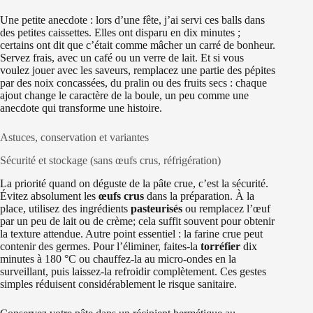
Une petite anecdote : lors d’une fête, j’ai servi ces balls dans
des petites caissettes. Elles ont disparu en dix minutes ;
certains ont dit que c’était comme mâcher un carré de bonheur.
Servez frais, avec un café ou un verre de lait. Et si vous
voulez jouer avec les saveurs, remplacez une partie des pépites
par des noix concassées, du pralin ou des fruits secs : chaque
ajout change le caractère de la boule, un peu comme une
anecdote qui transforme une histoire.
Astuces, conservation et variantes
Sécurité et stockage (sans œufs crus, réfrigération)
La priorité quand on déguste de la pâte crue, c’est la sécurité.
Évitez absolument les
œufs crus
dans la préparation. À la
place, utilisez des ingrédients
pasteurisés
ou remplacez l’œuf
par un peu de lait ou de crème; cela suffit souvent pour obtenir
la texture attendue. Autre point essentiel : la farine crue peut
contenir des germes. Pour l’éliminer, faites-la
torréfier
dix
minutes à 180 °C ou chauffez-la au micro-ondes en la
surveillant, puis laissez-la refroidir complètement. Ces gestes
simples réduisent considérablement le risque sanitaire.