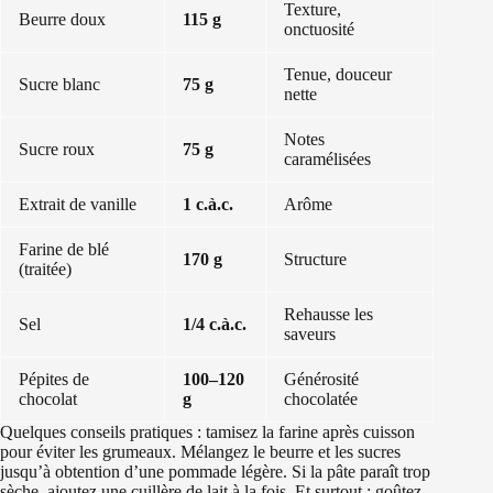
Texture,
Beurre doux
115 g
onctuosité
Tenue, douceur
Sucre blanc
75 g
nette
Notes
Sucre roux
75 g
caramélisées
Extrait de vanille
1 c.à.c.
Arôme
Farine de blé
170 g
Structure
(traitée)
Rehausse les
Sel
1/4 c.à.c.
saveurs
Pépites de
100–120
Générosité
chocolat
g
chocolatée
Quelques conseils pratiques : tamisez la farine après cuisson
pour éviter les grumeaux. Mélangez le beurre et les sucres
jusqu’à obtention d’une pommade légère. Si la pâte paraît trop
sèche, ajoutez une cuillère de lait à la fois. Et surtout : goûtez