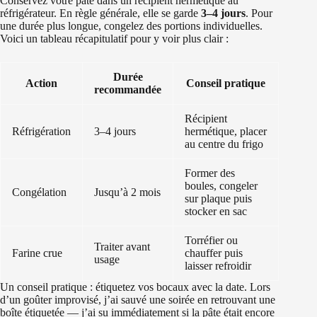
Conservez votre pâte dans un récipient hermétique au
réfrigérateur. En règle générale, elle se garde
3–4 jours
. Pour
une durée plus longue, congelez des portions individuelles.
Voici un tableau récapitulatif pour y voir plus clair :
Durée
Action
Conseil pratique
recommandée
Récipient
Réfrigération
3–4 jours
hermétique, placer
au centre du frigo
Former des
boules, congeler
Congélation
Jusqu’à 2 mois
sur plaque puis
stocker en sac
Torréfier ou
Traiter avant
Farine crue
chauffer puis
usage
laisser refroidir
Un conseil pratique : étiquetez vos bocaux avec la date. Lors
d’un goûter improvisé, j’ai sauvé une soirée en retrouvant une
boîte étiquetée — j’ai su immédiatement si la pâte était encore