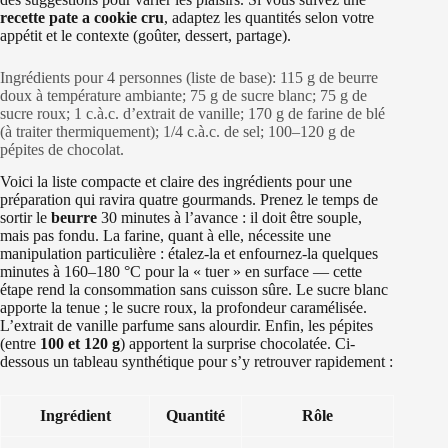
recette pate a cookie cru
, adaptez les quantités selon votre
appétit et le contexte (goûter, dessert, partage).
Ingrédients pour 4 personnes (liste de base): 115 g de beurre
doux à température ambiante; 75 g de sucre blanc; 75 g de
sucre roux; 1 c.à.c. d’extrait de vanille; 170 g de farine de blé
(à traiter thermiquement); 1/4 c.à.c. de sel; 100–120 g de
pépites de chocolat.
Voici la liste compacte et claire des ingrédients pour une
préparation qui ravira quatre gourmands. Prenez le temps de
sortir le
beurre
30 minutes à l’avance : il doit être souple,
mais pas fondu. La farine, quant à elle, nécessite une
manipulation particulière : étalez-la et enfournez-la quelques
minutes à 160–180 °C pour la « tuer » en surface — cette
étape rend la consommation sans cuisson sûre. Le sucre blanc
apporte la tenue ; le sucre roux, la profondeur caramélisée.
L’extrait de vanille parfume sans alourdir. Enfin, les pépites
(entre
100 et 120 g
) apportent la surprise chocolatée. Ci-
dessous un tableau synthétique pour s’y retrouver rapidement :
Ingrédient
Quantité
Rôle