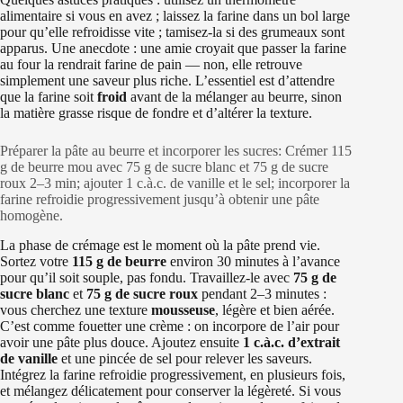
alimentaire si vous en avez ; laissez la farine dans un bol large
pour qu’elle refroidisse vite ; tamisez-la si des grumeaux sont
apparus. Une anecdote : une amie croyait que passer la farine
au four la rendrait farine de pain — non, elle retrouve
simplement une saveur plus riche. L’essentiel est d’attendre
que la farine soit
froid
avant de la mélanger au beurre, sinon
la matière grasse risque de fondre et d’altérer la texture.
Préparer la pâte au beurre et incorporer les sucres: Crémer 115
g de beurre mou avec 75 g de sucre blanc et 75 g de sucre
roux 2–3 min; ajouter 1 c.à.c. de vanille et le sel; incorporer la
farine refroidie progressivement jusqu’à obtenir une pâte
homogène.
La phase de crémage est le moment où la pâte prend vie.
Sortez votre
115 g de beurre
environ 30 minutes à l’avance
pour qu’il soit souple, pas fondu. Travaillez-le avec
75 g de
sucre blanc
et
75 g de sucre roux
pendant 2–3 minutes :
vous cherchez une texture
mousseuse
, légère et bien aérée.
C’est comme fouetter une crème : on incorpore de l’air pour
avoir une pâte plus douce. Ajoutez ensuite
1 c.à.c. d’extrait
de vanille
et une pincée de sel pour relever les saveurs.
Intégrez la farine refroidie progressivement, en plusieurs fois,
et mélangez délicatement pour conserver la légèreté. Si vous