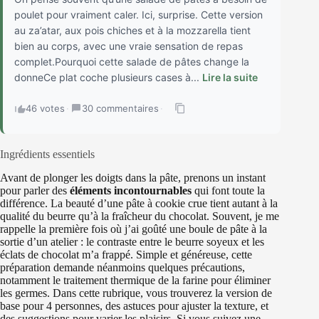
poulet pour vraiment caler. Ici, surprise. Cette version
au za’atar, aux pois chiches et à la mozzarella tient
bien au corps, avec une vraie sensation de repas
complet.Pourquoi cette salade de pâtes change la
donneCe plat coche plusieurs cases à...
Lire la suite
46 votes
·
30 commentaires
·
Ingrédients essentiels
Avant de plonger les doigts dans la pâte, prenons un instant
pour parler des
éléments incontournables
qui font toute la
différence. La beauté d’une pâte à cookie crue tient autant à la
qualité du beurre qu’à la fraîcheur du chocolat. Souvent, je me
rappelle la première fois où j’ai goûté une boule de pâte à la
sortie d’un atelier : le contraste entre le beurre soyeux et les
éclats de chocolat m’a frappé. Simple et généreuse, cette
préparation demande néanmoins quelques précautions,
notamment le traitement thermique de la farine pour éliminer
les germes. Dans cette rubrique, vous trouverez la version de
base pour 4 personnes, des astuces pour ajuster la texture, et
des suggestions pour varier les plaisirs. Si vous suivez une