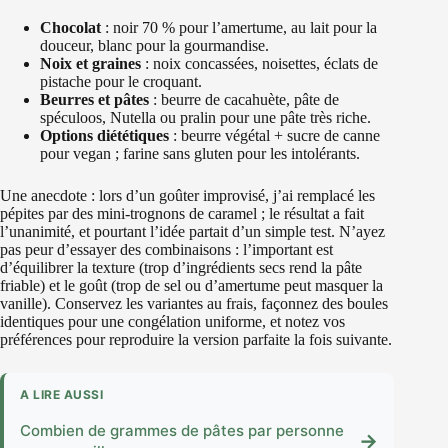
Chocolat
: noir 70 % pour l’amertume, au lait pour la
douceur, blanc pour la gourmandise.
Noix et graines
: noix concassées, noisettes, éclats de
pistache pour le croquant.
Beurres et pâtes
: beurre de cacahuète, pâte de
spéculoos, Nutella ou pralin pour une pâte très riche.
Options diététiques
: beurre végétal + sucre de canne
pour vegan ; farine sans gluten pour les intolérants.
Une anecdote : lors d’un goûter improvisé, j’ai remplacé les
pépites par des mini-trognons de caramel ; le résultat a fait
l’unanimité, et pourtant l’idée partait d’un simple test. N’ayez
pas peur d’essayer des combinaisons : l’important est
d’équilibrer la texture (trop d’ingrédients secs rend la pâte
friable) et le goût (trop de sel ou d’amertume peut masquer la
vanille). Conservez les variantes au frais, façonnez des boules
identiques pour une congélation uniforme, et notez vos
préférences pour reproduire la version parfaite la fois suivante.
A LIRE AUSSI
Combien de grammes de pâtes par personne
→