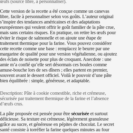
œufs (source libre, à personnaliser).
Cette version de la recette a été conçue comme un canevas
libre, facile à personnaliser selon vos goûts. L’auteur original
s’inspire des tendances américaines et des adaptations
européennes qui veulent offrir le goût familier de la pâte crue,
mais sans certains risques. En pratique, on retire les œufs pour
éviter le risque de salmonelle et on ajoute une étape de
traitement thermique pour la farine. Vous pouvez considérer
cette recette comme une base : remplacez le beurre par une
margarine de qualité pour une version végétalienne, ou ajoutez
des éclats de noisette pour plus de croquant. Anecdote : une
amie m’a confié qu’elle sert désormais ces boules comme
amuse-bouche lors de ses dîners ; elles partent en premier,
souvent avant le dessert officiel. Voilà le pouvoir d’une pâte
bien équilibrée : simple, généreuse, et adaptable.
Description: Pâte à cookie comestible, riche et crémeuse,
sécurisée par traitement thermique de la farine et l’absence
d’œufs crus.
La pâte proposée est pensée pour être
sécurisée
et surtout
délicieuse. Sa texture est crémeuse, légèrement granuleuse
grâce au sucre, et généreuse en pépites de chocolat. Le secret
santé consiste à torréfier la farine quelques minutes au four