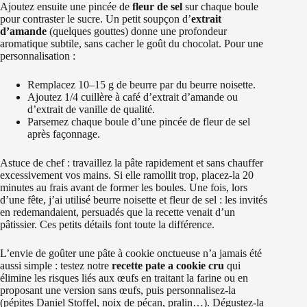
Ajoutez ensuite une pincée de
fleur de sel
sur chaque boule
pour contraster le sucre. Un petit soupçon d’
extrait
d’amande
(quelques gouttes) donne une profondeur
aromatique subtile, sans cacher le goût du chocolat. Pour une
personnalisation :
Remplacez 10–15 g de beurre par du beurre noisette.
Ajoutez 1/4 cuillère à café d’extrait d’amande ou
d’extrait de vanille de qualité.
Parsemez chaque boule d’une pincée de fleur de sel
après façonnage.
Astuce de chef : travaillez la pâte rapidement et sans chauffer
excessivement vos mains. Si elle ramollit trop, placez-la 20
minutes au frais avant de former les boules. Une fois, lors
d’une fête, j’ai utilisé beurre noisette et fleur de sel : les invités
en redemandaient, persuadés que la recette venait d’un
pâtissier. Ces petits détails font toute la différence.
L’envie de goûter une pâte à cookie onctueuse n’a jamais été
aussi simple : testez notre
recette pate a cookie cru
qui
élimine les risques liés aux œufs en traitant la farine ou en
proposant une version sans œufs, puis personnalisez-la
(pépites Daniel Stoffel, noix de pécan, pralin…). Dégustez-la