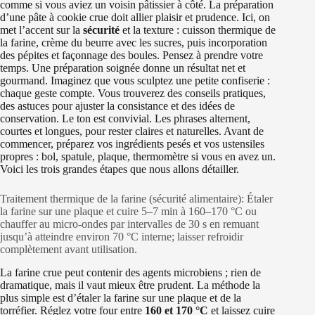
comme si vous aviez un voisin pâtissier à côté. La préparation
d’une pâte à cookie crue doit allier plaisir et prudence. Ici, on
met l’accent sur la
sécurité
et la texture : cuisson thermique de
la farine, crème du beurre avec les sucres, puis incorporation
des pépites et façonnage des boules. Pensez à prendre votre
temps. Une préparation soignée donne un résultat net et
gourmand. Imaginez que vous sculptez une petite confiserie :
chaque geste compte. Vous trouverez des conseils pratiques,
des astuces pour ajuster la consistance et des idées de
conservation. Le ton est convivial. Les phrases alternent,
courtes et longues, pour rester claires et naturelles. Avant de
commencer, préparez vos ingrédients pesés et vos ustensiles
propres : bol, spatule, plaque, thermomètre si vous en avez un.
Voici les trois grandes étapes que nous allons détailler.
Traitement thermique de la farine (sécurité alimentaire): Étaler
la farine sur une plaque et cuire 5–7 min à 160–170 °C ou
chauffer au micro-ondes par intervalles de 30 s en remuant
jusqu’à atteindre environ 70 °C interne; laisser refroidir
complètement avant utilisation.
La farine crue peut contenir des agents microbiens ; rien de
dramatique, mais il vaut mieux être prudent. La méthode la
plus simple est d’étaler la farine sur une plaque et de la
torréfier. Réglez votre four entre
160 et 170 °C
et laissez cuire