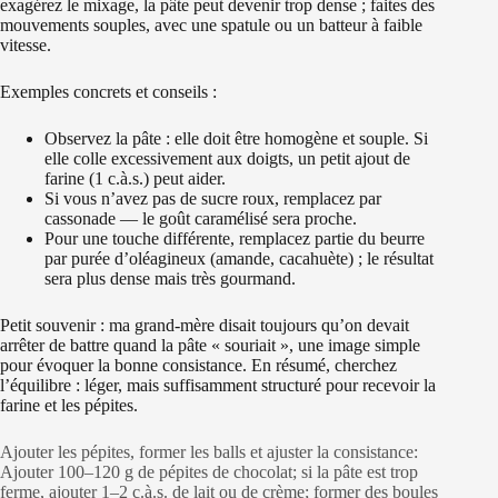
exagérez le mixage, la pâte peut devenir trop dense ; faites des
mouvements souples, avec une spatule ou un batteur à faible
vitesse.
Exemples concrets et conseils :
Observez la pâte : elle doit être homogène et souple. Si
elle colle excessivement aux doigts, un petit ajout de
farine (1 c.à.s.) peut aider.
Si vous n’avez pas de sucre roux, remplacez par
cassonade — le goût caramélisé sera proche.
Pour une touche différente, remplacez partie du beurre
par purée d’oléagineux (amande, cacahuète) ; le résultat
sera plus dense mais très gourmand.
Petit souvenir : ma grand-mère disait toujours qu’on devait
arrêter de battre quand la pâte « souriait », une image simple
pour évoquer la bonne consistance. En résumé, cherchez
l’équilibre : léger, mais suffisamment structuré pour recevoir la
farine et les pépites.
Ajouter les pépites, former les balls et ajuster la consistance:
Ajouter 100–120 g de pépites de chocolat; si la pâte est trop
ferme, ajouter 1–2 c.à.s. de lait ou de crème; former des boules