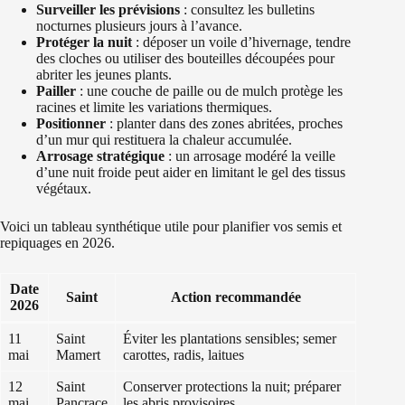
Surveiller les prévisions
: consultez les bulletins
nocturnes plusieurs jours à l’avance.
Protéger la nuit
: déposer un voile d’hivernage, tendre
des cloches ou utiliser des bouteilles découpées pour
abriter les jeunes plants.
Pailler
: une couche de paille ou de mulch protège les
racines et limite les variations thermiques.
Positionner
: planter dans des zones abritées, proches
d’un mur qui restituera la chaleur accumulée.
Arrosage stratégique
: un arrosage modéré la veille
d’une nuit froide peut aider en limitant le gel des tissus
végétaux.
Voici un tableau synthétique utile pour planifier vos semis et
repiquages en 2026.
Date
Saint
Action recommandée
2026
11
Saint
Éviter les plantations sensibles; semer
mai
Mamert
carottes, radis, laitues
12
Saint
Conserver protections la nuit; préparer
mai
Pancrace
les abris provisoires