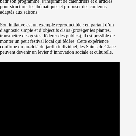
bâtir son programme, s’inspirant de calendriers et d’articles
pour structurer les thématiques et proposer des contenus
adaptés aux saisons.
Son initiative est un exemple reproductible : en partant d’un
diagnostic simple et d’objectifs clairs (protéger les plantes,
transmettre des gestes, fédérer des publics), il est possible de
monter un petit festival local qui fédère. Cette expérience
confirme qu’au-delà du jardin individuel, les Saints de Glace
peuvent devenir un levier d’innovation sociale et culturelle.