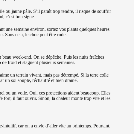
ile ou jaune pâle. S’il paraît trop tendre, il risque de souffrir
ud, c’est bon signe.
ant une semaine environ, sortez vos plants quelques heures
ur. Sans cela, le choc peut être rude.
 un beau week-end. On se dépêche. Puis les nuits fraîches
up de froid et stagnent plusieurs semaines.
aime un terrain vivant, mais pas détrempé. Si la terre colle
r un sol souple, réchauffé et bien drainé.
nnel ou un voile. Oui, ces protections aident beaucoup. Elles
ort, il faut ouvrir. Sinon, la chaleur monte trop vite et les
-intuitif, car on a envie d’aller vite au printemps. Pourtant,