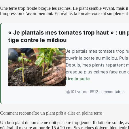
Une terre trop froide bloque les racines. Le plant semble vivant, mais i
l’impression d’avoir bien fait. En réalité, la tomate vous dit simplement
« Je plantais mes tomates trop haut » : un 
tige contre le mildiou
Je plantais mes tomates trop ha
ouvrir la porte au mildiou. Pui
Depuis, mes plants repartent 
presque plus calmes face aux c
Lire la suite
101 votes
·
12 commentaires
·
Comment reconnaître un plant prêt à aller en pleine terre
Un bon plant de tomate ne doit pas être trop jeune. Il doit être solide, av
général, il mesure autour de 15 à 20 cm. Ses racines doivent bien tenir