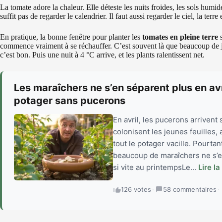
La tomate adore la chaleur. Elle déteste les nuits froides, les sols humid
suffit pas de regarder le calendrier. Il faut aussi regarder le ciel, la ter
En pratique, la bonne fenêtre pour planter les
tomates en pleine terre
s
commence vraiment à se réchauffer. C’est souvent là que beaucoup de jard
c’est bon. Puis une nuit à 4 °C arrive, et les plants ralentissent net.
Les maraîchers ne s’en séparent plus en avr
potager sans pucerons
En avril, les pucerons arrivent
colonisent les jeunes feuilles, 
tout le potager vacille. Pourta
beaucoup de maraîchers ne s’en
si vite au printempsLe...
Lire la
126 votes
·
58 commentaires
·