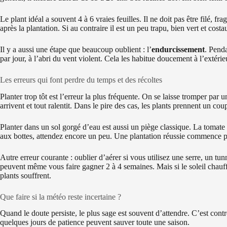
Le plant idéal a souvent 4 à 6 vraies feuilles. Il ne doit pas être filé, frag
après la plantation. Si au contraire il est un peu trapu, bien vert et costa
Il y a aussi une étape que beaucoup oublient : l’
endurcissement
. Pend
par jour, à l’abri du vent violent. Cela les habitue doucement à l’extérie
Les erreurs qui font perdre du temps et des récoltes
Planter trop tôt est l’erreur la plus fréquente. On se laisse tromper par
arrivent et tout ralentit. Dans le pire des cas, les plants prennent un co
Planter dans un sol gorgé d’eau est aussi un piège classique. La tomate 
aux bottes, attendez encore un peu. Une plantation réussie commence pa
Autre erreur courante : oublier d’aérer si vous utilisez une serre, un tu
peuvent même vous faire gagner 2 à 4 semaines. Mais si le soleil chauffe f
plants souffrent.
Que faire si la météo reste incertaine ?
Quand le doute persiste, le plus sage est souvent d’attendre. C’est contre
quelques jours de patience peuvent sauver toute une saison.