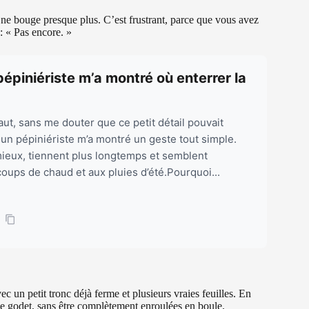
l ne bouge presque plus. C’est frustrant, parce que vous avez
 : « Pas encore. »
pépiniériste m’a montré où enterrer la
ut, sans me douter que ce petit détail pouvait
s un pépiniériste m’a montré un geste tout simple.
mieux, tiennent plus longtemps et semblent
oups de chaud et aux pluies d’été.Pourquoi...
ec un petit tronc déjà ferme et plusieurs vraies feuilles. En
 le godet, sans être complètement enroulées en boule.