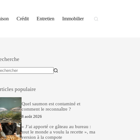
ison
Crédit
Entretien
Immobilier
echerche
ucun
sultat
rticles populaire
Quel saumon est contaminé et
comment le reconnaître ?
8 août 2026
« J’ai apporté ce gâteau au bureau :
tout le monde a voulu la recette », ma
version à la compote