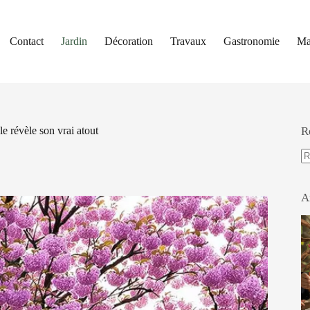
Contact
Jardin
Décoration
Travaux
Gastronomie
Ma
e révèle son vrai atout
R
A
ré
A