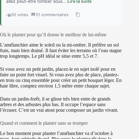
allez peut-être tomber sous...
Lire la suite
50 votes
·
51 commentaires
·
Où le planter pour qu’il donne le meilleur de lui-même
L’amélanchier aime le soleil ou la mi-ombre. Il préfère un sol
frais, mais bien drainé. Il faut éviter les terrains où l’eau stagne
trop longtemps. Le pH idéal se situe entre 5,5 et 7.
Si vous avez un petit jardin, placez-le en sujet isolé pour en
faire un point fort visuel. Si vous avez plus de place, plantez-
en trois ou cinq ensemble pour créer un petit bosquet léger. En
haie libre, comptez environ 1,5 mètre entre chaque sujet.
Dans un jardin-forêt, il se glisse très bien entre de grands
arbres et des arbustes plus bas. Il occupe l’espace sans
l’écraser. C’est un vrai atout pour composer un jardin vivant.
Quand et comment le planter sans se tromper
Le bon moment pour planter l’amélanchier va d’octobre à
mars, hors période de gel. Plus vous le plantez tôt dans la