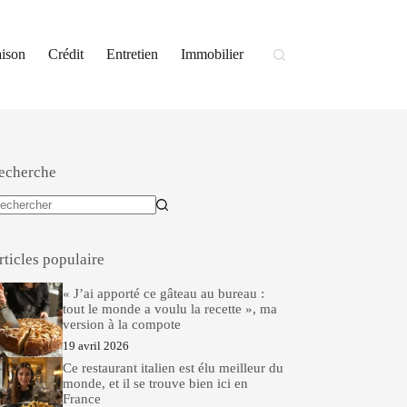
ison
Crédit
Entretien
Immobilier
echerche
ucun
sultat
rticles populaire
« J’ai apporté ce gâteau au bureau :
tout le monde a voulu la recette », ma
version à la compote
19 avril 2026
Ce restaurant italien est élu meilleur du
monde, et il se trouve bien ici en
France