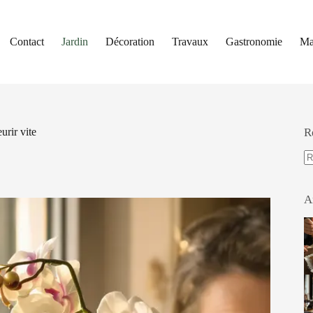
Contact
Jardin
Décoration
Travaux
Gastronomie
Ma
urir vite
R
A
ré
A