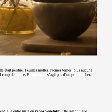
e était perdue. Feuilles molles, racines ternes, plus aucune
ai coup de pouce. Et non, il ne s’agit pas d’un produit cher.
nt, elle entre juste en
repos végétatif
. Elle ralentit, elle