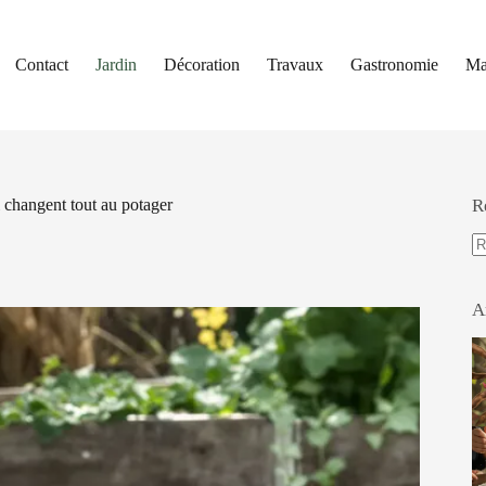
Contact
Jardin
Décoration
Travaux
Gastronomie
Ma
i changent tout au potager
R
A
ré
A