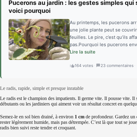
Pucerons au jardin : les gestes simples qui
voici pourquoi
Au printemps, les pucerons arr
une jolie plante peut se couvrir
feuilles. Le pire, c’est qu’ils a
pas.Pourquoi les pucerons envahi
Lire la suite
164 votes
·
23 commentaires
·
Le radis, rapide, simple et presque inratable
Le radis est le champion des impatients. Il germe vite. Il pousse vite. Il 
débutants ou les jardiniers qui aiment voir un résultat concret en quelq
Semez-le en sol bien drainé, à environ
1 cm
de profondeur. Gardez un
rester légèrement humide, mais pas détrempée. C’est là que tout se jou
radis bien suivi reste tendre et croquant.