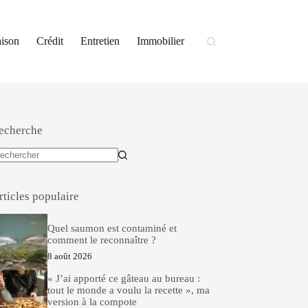
ison
Crédit
Entretien
Immobilier
echerche
ucun
sultat
rticles populaire
Quel saumon est contaminé et
comment le reconnaître ?
8 août 2026
« J’ai apporté ce gâteau au bureau :
tout le monde a voulu la recette », ma
version à la compote