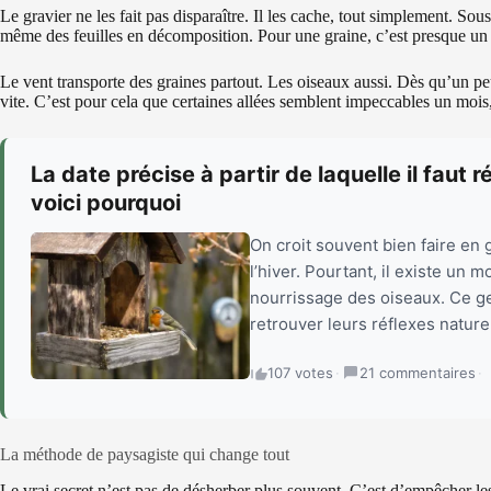
Le gravier ne les fait pas disparaître. Il les cache, tout simplement. Sous 
même des feuilles en décomposition. Pour une graine, c’est presque un p
Le vent transporte des graines partout. Les oiseaux aussi. Dès qu’un p
vite. C’est pour cela que certaines allées semblent impeccables un mois,
La date précise à partir de laquelle il faut 
voici pourquoi
On croit souvent bien faire en
l’hiver. Pourtant, il existe un
nourrissage des oiseaux. Ce ges
retrouver leurs réflexes nature
107 votes
·
21 commentaires
·
La méthode de paysagiste qui change tout
Le vrai secret n’est pas de désherber plus souvent. C’est d’empêcher les