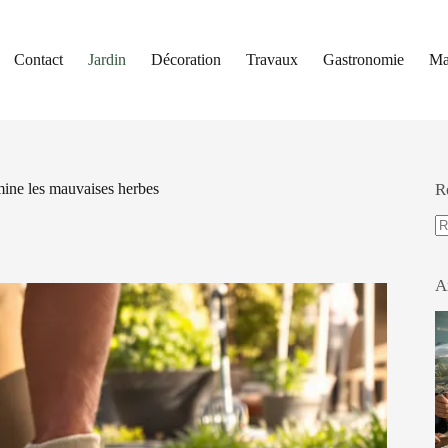
Contact
Jardin
Décoration
Travaux
Gastronomie
Ma
imine les mauvaises herbes
R
A
ré
A