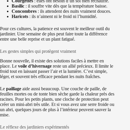
Courgettes
: elles ont besoin d’un sol bien réchauffé.
Basilic
: il souffre vite dès que la température baisse.
Concombres
: ils attendent des nuits vraiment douces.
Haricots
: ils n’aiment ni le froid ni l’humidité.
Pour ces cultures, la patience est souvent le meilleur outil du
jardinier. Une semaine de plus peut faire toute la différence
entre une belle reprise et un plant fatigué.
Les gestes simples qui protègent vraiment
Bonne nouvelle, il existe des solutions faciles à mettre en
place. Le
voile d’hivernage
reste un allié précieux. Il limite le
froid tout en laissant passer l’air et la lumière. C’est simple,
léger, et souvent très efficace pendant les nuits fraîches.
Le
paillage
aide aussi beaucoup. Une couche de paille, de
feuilles mortes ou de tonte bien sèche garde la chaleur près des
racines. Pour les petits plants, une cloche de protection peut
créer un mini-abri très utile. Et si vous avez une serre froide ou
un abri, quelques jours de plus à l’intérieur peuvent sauver la
mise.
Le réflexe des jardiniers expérimentés