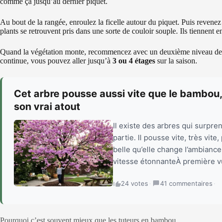
comme ça jusqu’au dernier piquet.
Au bout de la rangée, enroulez la ficelle autour du piquet. Puis revenez d
plants se retrouvent pris dans une sorte de couloir souple. Ils tiennent e
Quand la végétation monte, recommencez avec un deuxième niveau de fi
continue, vous pouvez aller jusqu’à
3 ou 4 étages
sur la saison.
Cet arbre pousse aussi vite que le bambou,
son vrai atout
Il existe des arbres qui surpre
partie. Il pousse vite, très vite
belle qu’elle change l’ambiance
vitesse étonnanteÀ première vu
24 votes
·
41 commentaires
·
Pourquoi c’est souvent mieux que les tuteurs en bambou