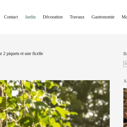
Contact
Jardin
Décoration
Travaux
Gastronomie
Ma
2 piquets et une ficelle
R
A
ré
A