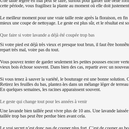
Une taille légère en mai peut se faire, surtout pour garder une belle form
cette période, vous fragilisez la plante au moment où elle doit justement
Le meilleur moment pour une vraie taille reste après la floraison, en fin
mieux une coupe de nettoyage. Le geste est plus sûr, et le résultat est 
Que faire si votre lavande a déjà été coupée trop bas
Si votre pied est déjà très vieux et presque tout brun, il faut être honnê
repart très mal, voire pas du tout.
Vous pouvez tenter de garder seulement les petites pousses encore vertes,
vieux bois échoue souvent. Dans bien des cas, repartir avec un nouveau 
Si vous tenez à sauver la variété, le bouturage est une bonne solution. C
Retirez les feuilles du bas, plantez-les dans un mélange léger de terrea
En quelques semaines, les racines apparaissent souvent.
Le geste qui change tout pour les années à venir
Une lavande bien taillée peut vivre plus de 10 ans. Une lavande laissée
taillée trop bas peut être perdue bien avant cela.
Le vrai secret n’est donc pas de couper plus fort. C’est de couper au bon