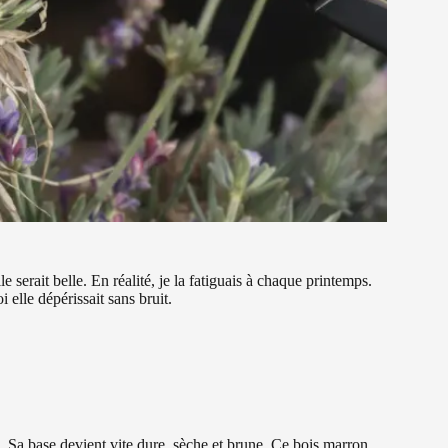
e serait belle. En réalité, je la fatiguais à chaque printemps.
 elle dépérissait sans bruit.
 Sa base devient vite dure, sèche et brune. Ce bois marron,