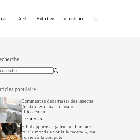
ison
Crédit
Entretien
Immobilier
echerche
ucun
sultat
rticles populaire
Comment se débarrasser des insectes
gendarmes dans la maison
efficacement
9 août 2026
« J’ai apporté ce gâteau au bureau :
tout le monde a voulu la recette », ma
version à la compote