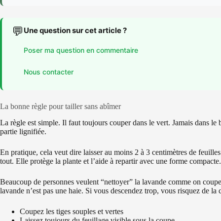
💬
Une question sur cet article ?
Poser ma question en commentaire
Nous contacter
La bonne règle pour tailler sans abîmer
La règle est simple. Il faut toujours couper dans le vert. Jamais dans le
partie lignifiée.
En pratique, cela veut dire laisser au moins 2 à 3 centimètres de feuill
tout. Elle protège la plante et l’aide à repartir avec une forme compacte.
Beaucoup de personnes veulent “nettoyer” la lavande comme on coupe un
lavande n’est pas une haie. Si vous descendez trop, vous risquez de la
Coupez les tiges souples et vertes
Laissez toujours du feuillage visible sous la coupe