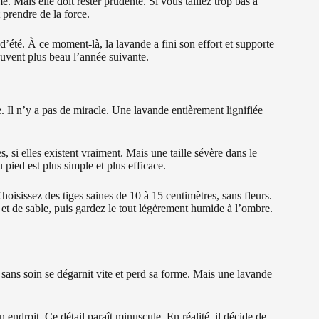
e. Mais elle doit rester prudente. Si vous taillez trop bas à
 prendre de la force.
 d’été. À ce moment-là, la lavande a fini son effort et supporte
souvent plus beau l’année suivante.
te. Il n’y a pas de miracle. Une lavande entièrement lignifiée
 si elles existent vraiment. Mais une taille sévère dans le
pied est plus simple et plus efficace.
hoisissez des tiges saines de 10 à 15 centimètres, sans fleurs.
u et de sable, puis gardez le tout légèrement humide à l’ombre.
 sans soin se dégarnit vite et perd sa forme. Mais une lavande
 endroit. Ce détail paraît minuscule. En réalité, il décide de